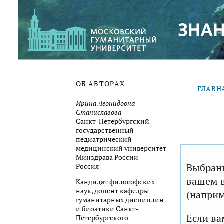
ОБ АВТОРАХ
ГЛАВН
Ирина Леонидовна
Станиславова
Санкт-Петербургский
государственный
педиатрический
медицинский университет
Минздрава России
Выбранн
Россия
вашем в
Кандидат философских
наук, доцент кафедры
(наприм
гуманитарных дисциплин
и биоэтики Санкт-
Если ва
Петербургского