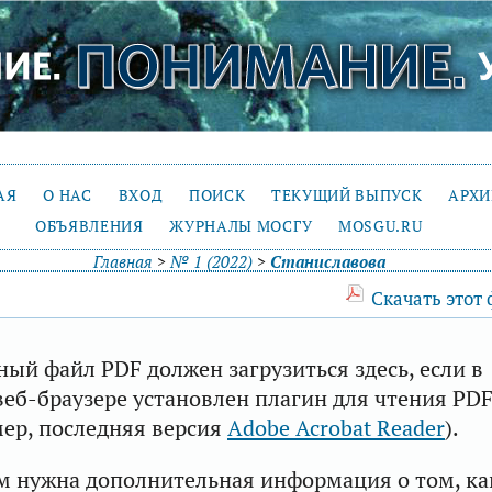
АЯ
О НАС
ВХОД
ПОИСК
ТЕКУЩИЙ ВЫПУСК
АРХ
ОБЪЯВЛЕНИЯ
ЖУРНАЛЫ МОСГУ
MOSGU.RU
Главная
>
№ 1 (2022)
>
Станиславова
Скачать этот
ый файл PDF должен загрузиться здесь, если в
еб-браузере установлен плагин для чтения PD
ер, последняя версия
Adobe Acrobat Reader
).
м нужна дополнительная информация о том, ка