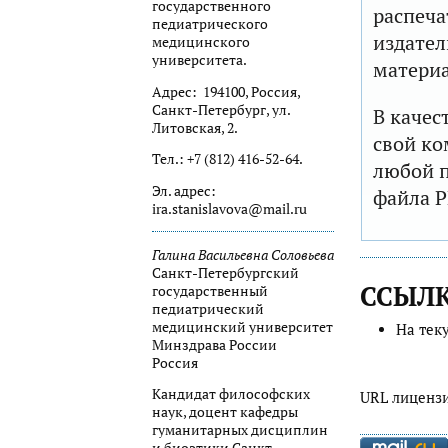
государственного
распеча
педиатрического
издател
медицинского
университета.
матери
Адрес: 194100, Россия,
Санкт-Петербург, ул.
В качес
Литовская, 2.
свой ко
Тел.: +7 (812) 416-52-64.
любой п
Эл. адрес:
файла P
ira.stanislavova@mail.ru
Галина Васильевна Соловьева
Санкт-Петербургский
ССЫЛ
государственный
педиатрический
медицинский университет
На тек
Минздрава России
Россия
Кандидат философских
URL лиценз
наук, доцент кафедры
гуманитарных дисциплин