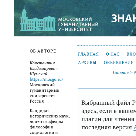
ОБ АВТОРЕ
ГЛАВНАЯ
О НАС
ВХ
АРХИВЫ
ОБЪЯВЛЕНИЯ
Константин
Владимирович
Главная
>
Шумский
https://mosgu.ru/
Московский
гуманитарный
университет
Выбранный файл P
Россия
здесь, если в ваше
Кандидат
исторических наук,
плагин для чтения
доцент кафедры
последняя версия
философии,
социологии и