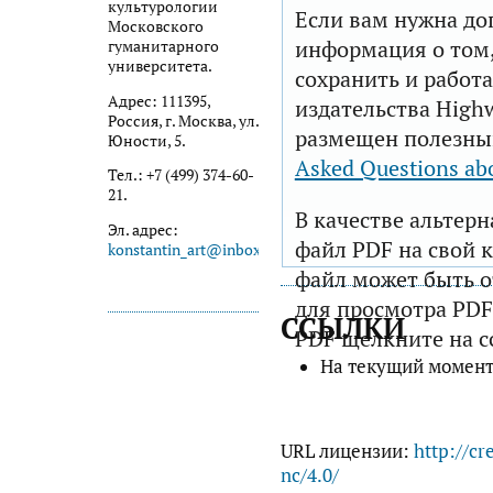
культурологии
Если вам нужна до
Московского
информация о том,
гуманитарного
университета.
сохранить и работа
Адрес: 111395,
издательства Highw
Россия, г. Москва, ул.
размещен полезны
Юности, 5.
Asked Questions ab
Тел.: +7 (499) 374-60-
21.
В качестве альтер
Эл. адрес:
файл PDF на свой 
konstantin_art@inbox.ru
файл может быть 
для просмотра PDF
ССЫЛКИ
PDF щелкните на с
На текущий момент
URL лицензии:
http://cr
nc/4.0/