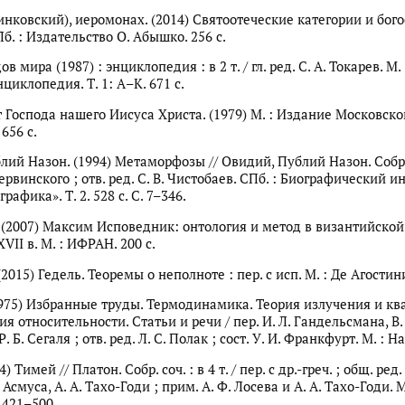
нковский), иеромонах. (2014) Святоотеческие категории и бог
б. : Издательство О. Абышко. 256 с.
 мира (1987) : энциклопедия : в 2 т. / гл. ред. С. А. Токарев. М. 
циклопедия. Т. 1: А–К. 671 с.
 Господа нашего Иисуса Христа. (1979) М. : Издание Московско
656 с.
лий Назон. (1994) Метаморфозы // Овидий, Публий Назон. Собр. с
 Шервинского ; отв. ред. С. В. Чистобаев. СПб. : Биографический и
рафика». Т. 2. 528 с. С. 7–346.
В. (2007) Максим Исповедник: онтология и метод в византийской
II в. М. : ИФРАН. 200 с.
(2015) Гедель. Теоремы о неполноте : пер. с исп. М. : Де Агостини
1975) Избранные труды. Термодинамика. Теория излучения и кв
ия относительности. Статьи и речи / пер. И. Л. Гандельсмана, В. 
 Б. Сегаля ; отв. ред. Л. С. Полак ; сост. У. И. Франкфурт. М. : На
) Тимей // Платон. Собр. соч. : в 4 т. / пер. с др.-греч. ; общ. ред. 
. Асмуса, А. А. Тахо-Годи ; прим. А. Ф. Лосева и А. А. Тахо-Годи. 
С. 421–500.