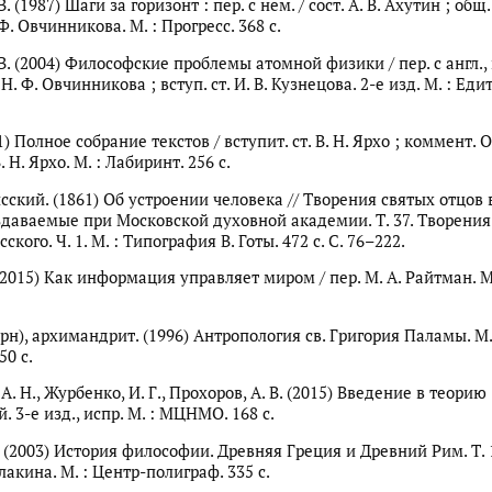
. (1987) Шаги за горизонт : пер. с нем. / сост. А. В. Ахутин ; общ.
 Ф. Овчинникова. М. : Прогресс. 368 с.
В. (2004) Философские проблемы атомной физики / пер. с англ.,
 Н. Ф. Овчинникова ; вступ. ст. И. В. Кузнецова. 2-е изд. М. : Ед
1) Полное собрание текстов / вступит. ст. В. Н. Ярхо ; коммент. О
 Н. Ярхо. М. : Лабиринт. 256 с.
сский. (1861) Об устроении человека // Творения святых отцов 
здаваемые при Московской духовной академии. Т. 37. Творения
ского. Ч. 1. М. : Типография В. Готы. 472 с. С. 76–222.
(2015) Как информация управляет миром / пер. М. А. Райтман. М.
рн), архимандрит. (1996) Антропология св. Григория Паламы. М.
50 с.
А. Н., Журбенко, И. Г., Прохоров, А. В. (2015) Введение в теорию
. 3-е изд., испр. М. : МЦНМО. 168 с.
 (2003) История философии. Древняя Греция и Древний Рим. Т. 1 
Алакина. М. : Центр-полиграф. 335 с.