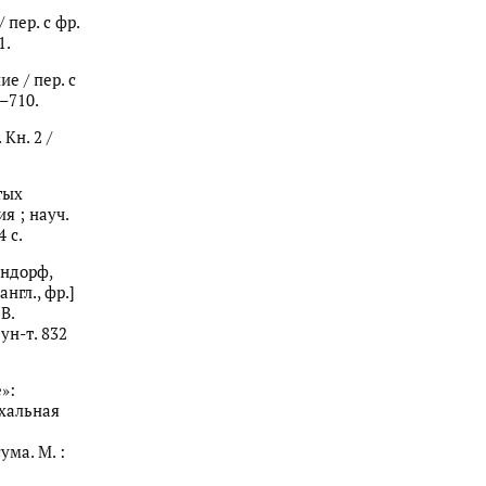
 пер. с фр.
1.
ие / пер. с
8–710.
Кн. 2 /
тых
я ; науч.
 с.
ендорф,
нгл., фр.]
В.
ун-т. 832
»:
схальная
ума. М. :