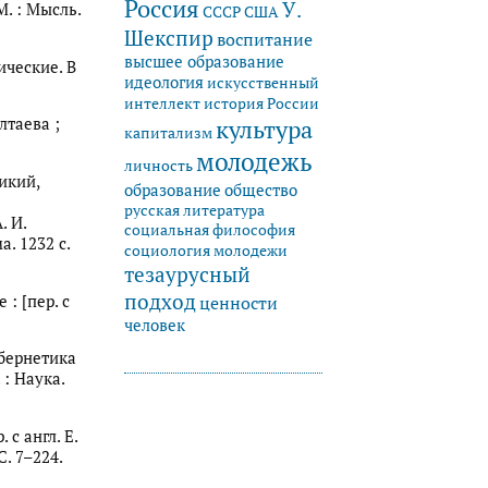
Россия
У.
М. : Мысль.
СССР
США
Шекспир
воспитание
высшее образование
ические. В
идеология
искусственный
история России
интеллект
культура
лтаева ;
капитализм
молодежь
личность
икий,
образование
общество
русская литература
. И.
социальная философия
. 1232 с.
социология молодежи
тезаурусный
подход
: [пер. с
ценности
человек
ибернетика
 : Наука.
 с англ. Е.
С. 7–224.