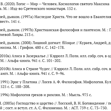
. В. (2020) Логос — Мир — Человек. Космология святого Максима
. М. : Изд-во Сретенского монастыря. 152 с.
ей, дьякон. (1997a) Наследие Христа. Что не вошло в Евангелия
ест». 141 с.
рей, дьякон. (1997b) Христианская философия и пантеизм. М. :
иевой Лавры. 213 с.
ей, дьякон. (2008) Лишний догмат: filioque // Кураев, Андрей, д
изма. М. : Грифон. 480 с. С. 142–178.
(2010a) Алиса в Зазеркалье // Кэрролл Л. Полн. илл. собр. соч. в
. М. : Альфа-книга. 941 с. С. 101–202.
(2010b) Алиса в Стране Чудес // Кэрролл Л. Полн. илл. собр. соч.
 англ. М. : Альфа-книга. 941 с. С. 9–96.
 (1991) Эрос у Платона // Лосев А. Ф. Философия. Мифология. Кул
525 с. С. 188–208.
 (1996) Мифология греков и римлян. М. : Мысль. 975 с.
Н. (2003a) Господство и царство // Лосский, В. Н. Боговидение / пе
; сост. и вступ. ст. А. С. Филоненко. М. : АСТ. 759 с. С. 73–750.