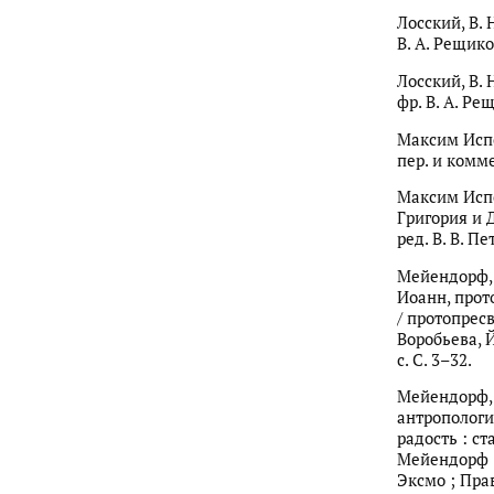
Лосский, В. 
В. А. Рещиков
Лосский, В. 
фр. В. А. Рещ
Максим Испо
пер. и комме
Максим Испо
Григория и Д
ред. В. В. П
Мейендорф, 
Иоанн, прото
/ протопресв
Воробьева, Й
с. С. 3–32.
Мейендорф, 
антропологи
радость : ст
Мейендорф ; 
Эксмо ; Прав