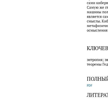
сами киберн
Самую же г
машины полу
является са
смыслы. Киб
метафизичны
осмысления
КЛЮЧЕВ
энтропия; э
теоремы Гед
ПОЛНЫЙ
PDF
ЛИТЕРА