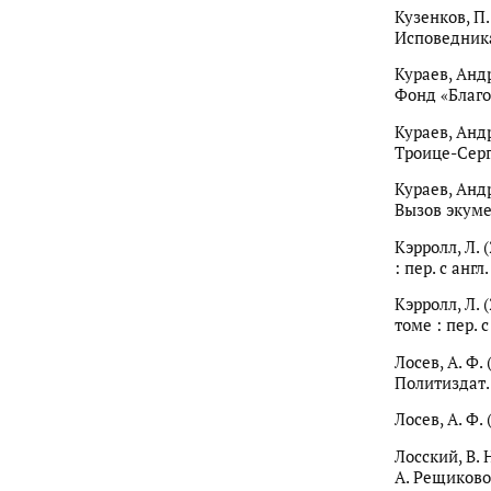
Кузенков, П
Исповедника
Кураев, Андр
Фонд «Благов
Кураев, Анд
Троице-Серг
Кураев, Андр
Вызов экумен
Кэрролл, Л. 
: пер. с англ
Кэрролл, Л. 
томе : пер. с
Лосев, А. Ф.
Политиздат. 
Лосев, А. Ф.
Лосский, В. 
А. Рещиковой 