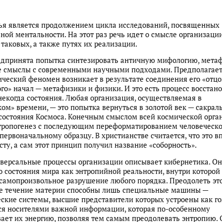
ья является продолжением цикла исследований, посвященных
ной ментальности. На этот раз речь идет о смысле организаци
 таковых, а также путях их реализации.
едпринята попытка синтезировать античную мифологию, мета
 смыслы с современными научными подходами. Предполагаетс
ческий феномен возникает в результате соединения его «отцо
го» начал — метафизики и физики. И это есть процесс восстан
некогда состояния. Любая организация, осуществляемая в
ом» времени, — это попытка вернуться в золотой век — сакрал
состояния Космоса. Конечным смыслом всей космической орга
нтропогенез с последующим переформатированием человеческ
первоначальному образцу. В христианстве считается, что это в
сту, а сам этот принцип получил название «соборность».
версальные процессы организации описывает кибернетика. Он
о состояния мира как энтропийной реальности, внутри которой
самопроизвольное разрушение любого порядка. Преодолеть эт
ое течение материи способны лишь специальные машины —
ские системы, высшие представители которых устроены как го
я носителями важной информации, которая по-особенному
ает их энергию, позволяя тем самым преодолевать энтропию.