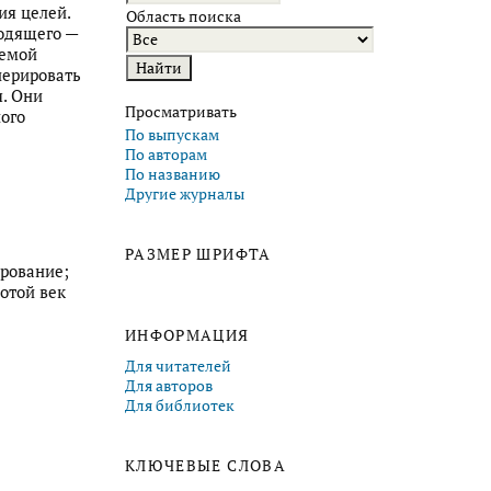
ия целей.
Область поиска
одящего —
темой
нерировать
я. Они
Просматривать
ого
По выпускам
По авторам
По названию
Другие журналы
РАЗМЕР ШРИФТА
ирование;
отой век
ИНФОРМАЦИЯ
Для читателей
Для авторов
Для библиотек
КЛЮЧЕВЫЕ СЛОВА