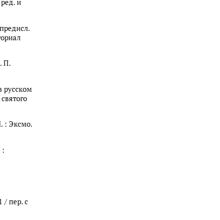
 ред. и
 предисл.
иториал
. П.
в русском
 святого
 : Эксмо.
 :
/ пер. с