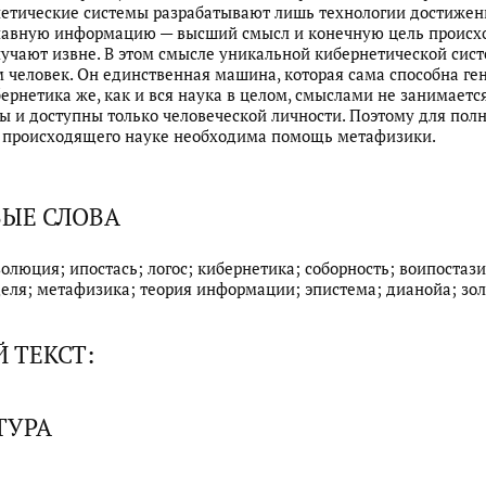
етические системы разрабатывают лишь технологии достижен
лавную информацию — высший смысл и конечную цель происх
чают извне. В этом смысле уникальной кибернетической сис
м человек. Он единственная машина, которая сама способна ге
ернетика же, как и вся наука в целом, смыслами не занимаетс
 и доступны только человеческой личности. Поэтому для полн
 происходящего науке необходима помощь метафизики.
ЫЕ СЛОВА
волюция; ипостась; логос; кибернетика; соборность; воипостаз
еля; метафизика; теория информации; эпистема; дианойа; зол
 ТЕКСТ:
ТУРА