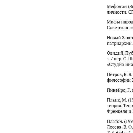
Мефодий (Зи
личности. СП
Мифы народов
Советская эн
Новый Завет
патриархии. 
Овидий, Пуб
т. / пер. С.
«Студиа Биог
Петров, В. 
философии XV
Пинейро, Г. 
Планк, М. (
теория. Теор
Френкеля и Р.
Платон. (1994
Лосева, В. Ф
Т. 3. 654 с. 