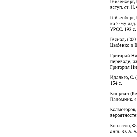
Гейзенберг, В
вступ. ст. Н.
Гейзенберг, 
ко 2-му изд.
УРСС. 192 с.
Гесиод. (200
Цыбенко и В.
Григорий Ни
переводе, и
Григория Нис
Идальго, С. 
134 с.
Киприан (Ке
Паломник. 4
Колмогоров, 
вероятностей
Коплстон, Ф.
англ. Ю. А. 