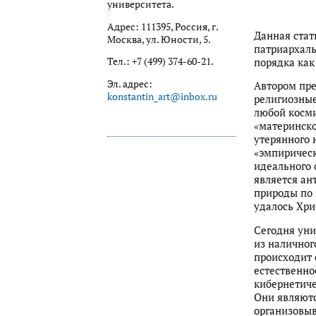
университета.
Адрес: 111395, Россия, г.
Данная стат
Москва, ул. Юности, 5.
патриархаль
Тел.: +7 (499) 374-60-21.
порядка как
Эл. адрес:
Автором пр
konstantin_art@inbox.ru
религиозные
любой косми
«материнско
утерянного 
«эмпирическ
идеального 
является а
природы по 
удалось Хри
Сегодня уни
из наличног
происходит 
естественн
кибернетиче
Они являютс
организовыв