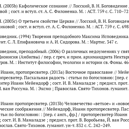
Н. (2003b) Кафолическое сознание // Лосский, В. Н. Боговидение /
ой ; сост. и вступ. ст. А. С. Филоненко. М. : АСТ. 759 с. С. 710–72
Н. (2003c) О третьем свойстве Церкви // Лосский, В. Н. Боговиден
иковой ; сост. и вступ. ст. А. С. Филоненко. М. : АСТ. 759 с. С. 69
ведник. (1994) Творения преподобного Максима Исповедника. 
нт. С. Л. Епифановича и А. И. Сидорова. М. : Мартис. 347 с.
ведник, преподобный. (2006) О различных недоумениях у свя
ионисия (Амбигвы) / пер. с греч. и прим. архимандрита Нектари
етров. М. : Институт философии, теологии и истории св. Фомы. 464
Иоанн, протопресвитер. (2013a) Восточное православие // Мей
пресвитер. Пасхальная радость : статьи по богословию: [пер. с а
итер Иоанн Мейендорф ; сост. И. В. Мамаладзе ; предисл. прот. 
. ван Россума. М. : Эксмо ; Православ. Свято-Тихонов. гуманит. 
Иоанн протопресвитер. (2013b) Человечество «ветхое» и «новое
ческие соображения // Мейендорф, Иоанн протопресвитер. Па
атьи по богословию: : [пер. с англ., фр.] / протопресвитер Иоанн
сост. И. В. Мамаладзе ; предисл. прот. В. Воробьева, Й. ван Росс
ослав. Свято-Тихонов. гуманит. ун-т. 832 с. С. 242–249.