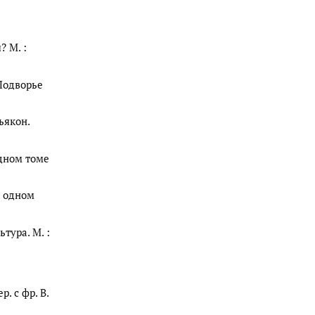
? М. :
 Подворье
ьякон.
 одном томе
 в одном
ьтура. М. :
р. с фр. В.