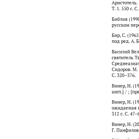
Аристотель. 
Т. 1. 550 с. С
Библия (199
русском пер
Бир, С. (196
под ред. А. Б
Василий Вел
святитель Тв
Среднеазиат
Сидоров. М. 
С. 320–376.
Винер, Н. (1
англ.] / ; [п
Винер, Н. (
ожидаемая и 
312 с. С. 47–
Винер, Н. (2
Г. Панфилова