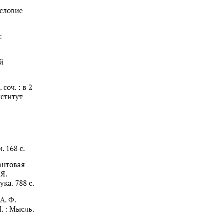
ословие
:
й
оч. : в 2
нститут
. 168 с.
антовая
Я.
ука. 788 с.
А. Ф.
М. : Мысль.