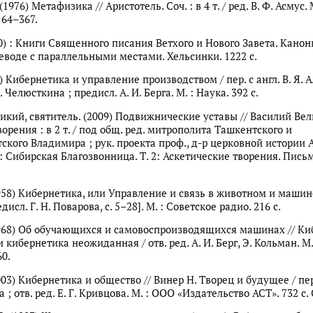
(1976) Метафизика // Аристотель. Соч. : в 4 т. / ред. В. Ф. Асмус. 
. 64–367.
0) : Книги Священного писания Ветхого и Нового Завета. Канон
еводе с параллельными местами. Хельсинки. 1222 с.
5) Кибернетика и управление производством / пер. с англ. В. Я. А
. Челюсткина ; предисл. А. И. Берга. М. : Наука. 392 с.
икий, святитель. (2009) Подвижнические уставы // Василий Вел
орения : в 2 т. / под общ. ред. митрополита Ташкентского и
ского Владимира ; рук. проекта проф., д-р церковной истории А
: Сибирская Благозвонница. Т. 2: Аскетические творения. Письма
958) Кибернетика, или Управление и связь в животном и машине 
редисл. Г. Н. Поварова, с. 5–28]. М. : Советское радио. 216 с.
1968) Об обучающихся и самовоспроизводящихся машинах // К
кибернетика неожиданная / отв. ред. А. И. Берг, Э. Кольман. М.
60.
003) Кибернетика и общество // Винер Н. Творец и будущее / пер.
 ; отв. ред. Е. Г. Кривцова. М. : ООО «Издательство АСТ». 732 с. 