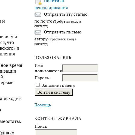
Политика
рецензирования
Отправить эту статью
и и
по почте
(Требуется вход в
систему)
Отправить письмо
физику и
автору
(Требуется вход в
я, что
систему)
вского» и
овления
ПОЛЬЗОВАТЕЛЬ
ьное время
Имя
пользователя
низации
ой
Пароль
первые
Запомнить меня
а исходит
Помощь
о
КОНТЕНТ ЖУРНАЛА
меостаты.
Поиск
 Однако