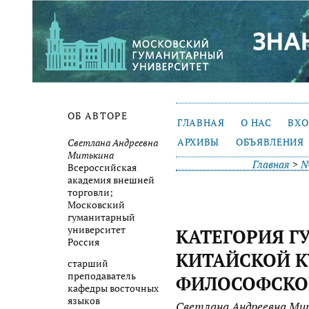
ОБ АВТОРЕ
ГЛАВНАЯ
О НАС
ВХ
АРХИВЫ
ОБЪЯВЛЕНИЯ
Светлана Андреевна
Митькина
Главная
>
№
Всероссийская
академия внешней
торговли;
Московский
гуманитарный
университет
КАТЕГОРИЯ Г
Россия
КИТАЙСКОЙ К
старший
преподаватель
ФИЛОСОФСКО
кафедры восточных
языков
Светлана Андреевна Ми