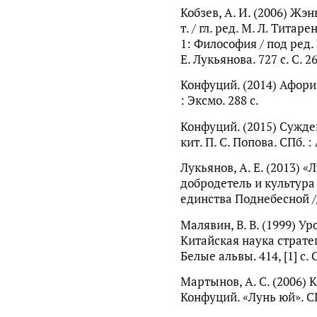
Кобзев, А. И. (2006) Жэн
т. / гл. ред. М. Л. Титар
1: Философия / под ред. 
Е. Лукьянова. 727 с. С. 2
Конфуций. (2014) Афориз
: Эксмо. 288 с.
Конфуций. (2015) Сужден
кит. П. С. Попова. СПб. :
Лукьянов, А. Е. (2013) 
добродетель и культур
единства Поднебесной //
Малявин, В. В. (1999) Ур
Китайская наука стратеги
Белые альвы. 414, [1] с. 
Мартынов, А. С. (2006) 
Конфуций. «Лунь юй». СП