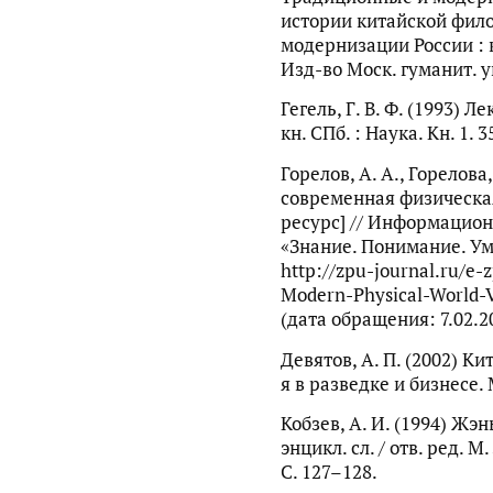
истории китайской фило
модернизации России : 
Изд-во Моск. гуманит. ун
Гегель, Г. В. Ф. (1993) 
кн. СПб. : Наука. Кн. 1. 3
Горелов, А. А., Горелова
современная физическа
ресурс] // Информацио
«Знание. Понимание. Ум
http://zpu-journal.ru/e-
Modern-Physical-World-
(дата обращения: 7.02.2
Девятов, А. П. (2002) К
я в разведке и бизнесе. 
Кобзев, А. И. (1994) Жэ
энцикл. сл. / отв. ред. М
С. 127–128.