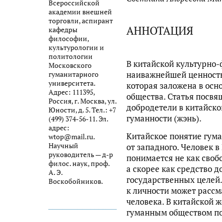
Всероссийской
академии внешней
торговли, аспирант
АННОТАЦИЯ
кафедры
философии,
культурологии и
политологии
В китайской культурно
Московского
наиважнейшей ценность
гуманитарного
университета.
которая заложена в осн
Адрес: 111395,
общества. Статья посвя
Россия, г. Москва, ул.
добродетели в китайско
Юности, д. 5. Тел.: +7
гуманности (жэнь).
(499) 374-56-11. Эл.
адрес:
Китайское понятие гума
wtop@mail.ru.
Научный
от западного. Человек в
руководитель — д-р
понимается не как своб
филос. наук, проф.
а скорее как средство 
А. Э.
государственных целей
Воскобойников.
к личности может расс
человека. В китайской 
гуманным обществом по