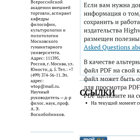
Всероссийской
Если вам нужна до
академии внешней
информация о том,
торговли, аспирант
кафедры
сохранить и работа
философии,
издательства Highw
культурологии и
политологии
размещен полезны
Московского
Asked Questions ab
гуманитарного
университета.
Адрес: 111395,
В качестве альтер
Россия, г. Москва, ул.
файл PDF на свой 
Юности, д. 5. Тел.: +7
(499) 374-56-11. Эл.
файл может быть 
адрес:
для просмотра PDF
wtop@mail.ru.
ССЫЛКИ
Научный
PDF щелкните на с
руководитель — д-р
На текущий момент с
филос. наук, проф.
А. Э.
Воскобойников.