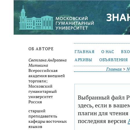
ОБ АВТОРЕ
ГЛАВНАЯ
О НАС
ВХ
АРХИВЫ
ОБЪЯВЛЕНИЯ
Светлана Андреевна
Митькина
Главная
>
№
Всероссийская
академия внешней
торговли;
Московский
гуманитарный
Выбранный файл P
университет
Россия
здесь, если в ваше
старший
плагин для чтения
преподаватель
последняя версия
кафедры восточных
языков