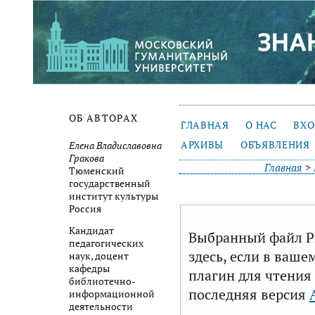
ОБ АВТОРАХ
ГЛАВНАЯ
О НАС
ВХ
АРХИВЫ
ОБЪЯВЛЕНИЯ
Елена Владиславовна
Гракова
Главная
>
Тюменский
государственный
институт культуры
Россия
Кандидат
Выбранный файл P
педагогических
здесь, если в ваше
наук, доцент
кафедры
плагин для чтения
библиотечно-
последняя версия
информационной
деятельности