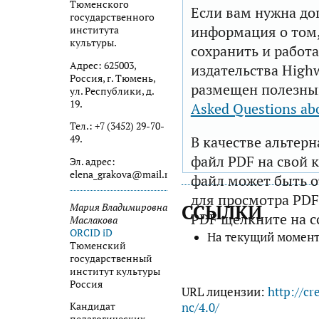
Тюменского
Если вам нужна до
государственного
информация о том,
института
культуры.
сохранить и работа
Адрес: 625003,
издательства Highw
Россия, г. Тюмень,
размещен полезны
ул. Республики, д.
19.
Asked Questions ab
Тел.: +7 (3452) 29-70-
49.
В качестве альтер
файл PDF на свой 
Эл. адрес:
elena_grakova@mail.ru
файл может быть 
для просмотра PDF
ССЫЛКИ
Мария Владимировна
PDF щелкните на с
Маслакова
ORCID iD
На текущий момент
Тюменский
государственный
институт культуры
Россия
URL лицензии:
http://cr
nc/4.0/
Кандидат