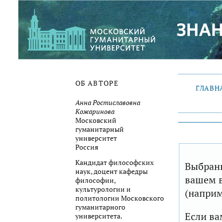
ОБ АВТОРЕ
ГЛАВН
Анна Ростиславовна
Кожаринова
Московский
гуманитарный
университет
Россия
Кандидат философских
Выбранн
наук, доцент кафедры
вашем в
философии,
культурологии и
(наприм
политологии Московского
гуманитарного
Если ва
университета.