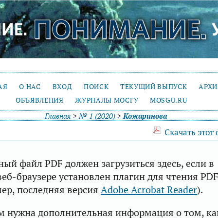
АЯ
О НАС
ВХОД
ПОИСК
ТЕКУЩИЙ ВЫПУСК
АРХ
ОБЪЯВЛЕНИЯ
ЖУРНАЛЫ МОСГУ
MOSGU.RU
Главная
>
№ 1 (2020)
>
Кожаринова
Скачать этот
ый файл PDF должен загрузиться здесь, если в
еб-браузере установлен плагин для чтения PD
ер, последняя версия
Adobe Acrobat Reader
).
м нужна дополнительная информация о том, ка