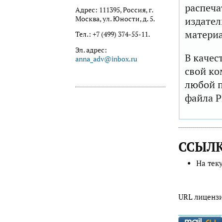
распеча
Адрес: 111395, Россия, г.
Москва, ул. Юности, д. 5.
издател
матери
Тел.: +7 (499) 374-55-11.
Эл. адрес:
В качес
anna_adv@inbox.ru
свой ко
любой п
файла P
ССЫЛ
На тек
URL лиценз