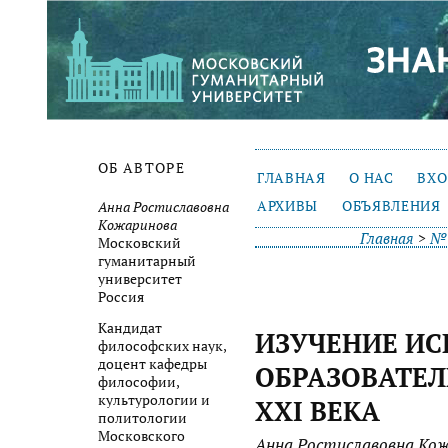
ОБ АВТОРЕ
ГЛАВНАЯ
О НАС
ВХ
АРХИВЫ
ОБЪЯВЛЕНИЯ
Анна Ростиславовна
Кожаринова
Главная
>
№ 
Московский
гуманитарный
университет
Россия
Кандидат
ИЗУЧЕНИЕ ИС
философских наук,
доцент кафедры
ОБРАЗОВАТЕ
философии,
культурологии и
XXI ВЕКА
политологии
Московского
Анна Ростиславовна Ко