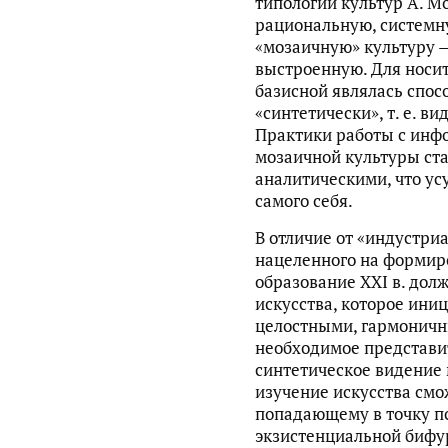
типологии культур А. М
рациональную, системн
«мозаичную» культуру 
выстроенную. Для носи
базисной являлась спос
«синтетически», т. е. в
Практики работы с инф
мозаичной культуры ст
аналитическими, что ус
самого себя.
В отличие от «индустри
нацеленного на формир
образование XXI в. дол
искусства, которое ини
целостными, гармоничн
необходимое представи
синтетическое видение 
изучение искусства смо
попадающему в точку п
экзистенциальной бифу