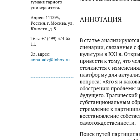
гуманитарного
университета.
АННОТАЦИЯ
Адрес: 111395,
Россия, г. Москва, ул.
Юности, д. 5.
Тел.: +7 (499) 374-55-
В статье анализируютс
11.
сценарии, связанные с
культуры в XXI в. Откр
Эл. адрес:
anna_adv@inbox.ru
привести к тому, что че
столкнется с изменениям
платформу для актуализ
вопроса: «Кто я и каков
обострению проблемы и
будущего. Трагический 
субстанциональным обр
стремление к партицип
восстановление собств
самотождественности.
Поиск путей партиципа