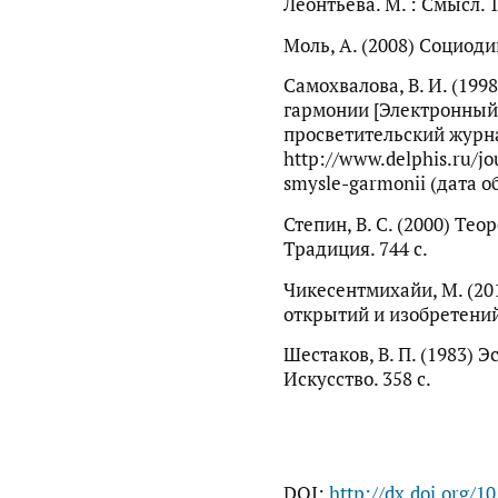
Леонтьева. М. : Смысл. 1
Моль, А. (2008) Социоди
Самохвалова, В. И. (19
гармонии [Электронный 
просветительский журна
http://www.delphis.ru/jo
smysle-garmonii (дата о
Степин, В. С. (2000) Тео
Традиция. 744 с.
Чикесентмихайи, М. (20
открытий и изобретений.
Шестаков, В. П. (1983) Э
Искусство. 358 с.
DOI:
http://dx.doi.org/1