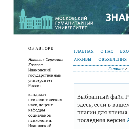
ОБ АВТОРЕ
ГЛАВНАЯ
О НАС
ВХ
АРХИВЫ
ОБЪЯВЛЕНИЯ
Наталия Сергеевна
Козлова
Главная
>
Ивановский
государственный
университет
Россия
кандидат
Выбранный файл P
психологических
здесь, если в ваше
наук, доцент
кафедры
плагин для чтения
социальной
последняя версия
психологии.
Ивановский