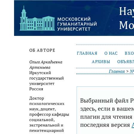
ОБ АВТОРЕ
ГЛАВНАЯ
О НАС
ВХ
АРХИВЫ
ОБЪЯВ
Ольга Аркадьевна
Артемьева
Главная
>
№
Иркутский
государственный
университет
Россия
Доктор
Выбранный файл P
психологических
здесь, если в ваше
наук, доцент,
профессор кафедры
плагин для чтения
социальной,
последняя версия
экстремальной и
пенитенциарной