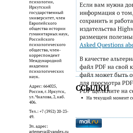
психологии,
Если вам нужна до
Иркутский
информация о том,
государственный
университет, член
сохранить и работа
Европейского
издательства Highw
общества истории
гуманитарных наук,
размещен полезны
Российского
Asked Questions ab
психологического
общества, член-
корреспондент
В качестве альтер
Международной
файл PDF на свой 
академии
психологических
файл может быть 
наук.
для просмотра PDF
ССЫЛКИ
Адрес: 664025,
PDF щелкните на с
Россия, г. Иркутск,
ул. Чкалова, 2, каб.
На текущий момент с
406.
Тел.: +7 (3952) 20-23-
49.
Эл. адрес:
artemeva@yandex.ru