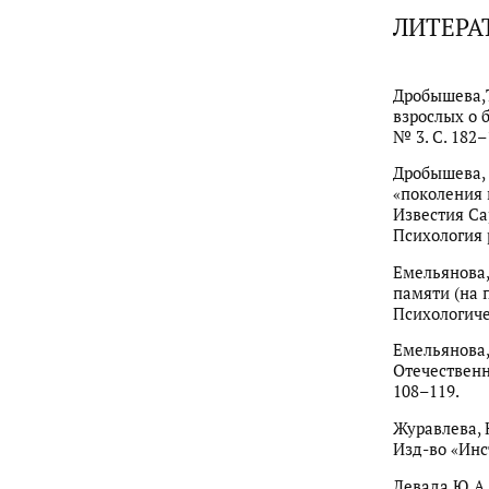
ЛИТЕРА
Дробышева,Т
взрослых о 
№ 3. С. 182–
Дробышева, 
«поколения 
Известия Са
Психология р
Емельянова,
памяти (на 
Психологичес
Емельянова,
Отечественн
108–119.
Журавлева, 
Изд-во «Инс
Левада,Ю.А.