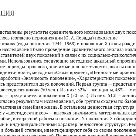
АЦИЯ
едставлены результаты сравнительного исследования двух пок
алось (согласно периодизации Ю. А. Левады) поколение
ников» (годы рождения 1944–1968) и поколение X (годы рожде
ю исследования было проведение сравнительного анализа колл
ставителей двух поколений в связи с их социально-психологи
ями. Использовались следующие методики: шкальный опросни
ие периоды прошлого, значимые для настоящего», шкалы оцен
идентичности, методики «Связь времен», «Ценностные ориент
азработки «Значимость поколений», «Характеристики поколени
ь представители двух поколений. Первая группа — представи
шестидесятников» (50 чел.). Из них: 52% — женщины, 48% — м
па — представители поколения X (50 чел.). Из них: 51% — женщ
гласно результатам исследования, обе группы сходны по баз
счастливая семейная жизнь. В остальном ценностная структура
: у «шестидесятников» — высокая значимость материальных це
юбви, интересной работы и познания. У поколения Х обнаруже
й и индивидуалистичный характер ценностной структуры. Ре
, в большей степени, идентифицируют себя со своим поколение
и поколением родителей. По сравнению с группой поколения 