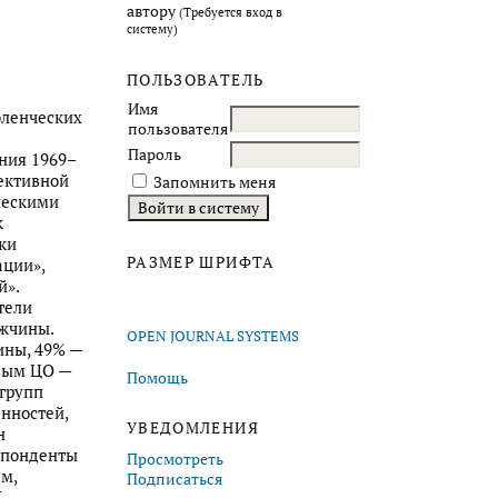
автору
(Требуется вход в
систему)
ПОЛЬЗОВАТЕЛЬ
Имя
оленческих
пользователя
Пароль
ния 1969–
ективной
Запомнить меня
ческими
к
ки
РАЗМЕР ШРИФТА
ации»,
й».
тели
ужчины.
OPEN JOURNAL SYSTEMS
ины, 49% —
овым ЦО —
Помощь
 групп
нностей,
УВЕДОМЛЕНИЯ
н
спонденты
Просмотреть
м,
Подписаться
Х