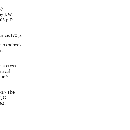
//
y J. W.
3 p. P.
ance.170 р.
dge handbook
r.
: a cross-
itical
Rimé.
on// The
, G.
62.