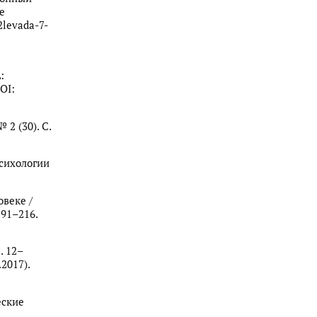
е
2levada-7-
:
OI:
2 (30). С.
психологии
овеке /
191–216.
. 12–
2017).
еские