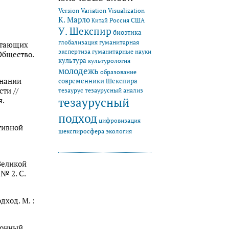
Version Variation Visualization
К. Марло
Китай
Россия
США
У. Шекспир
биоэтика
глобализация
гуманитарная
ботающих
экспертиза
гуманитарные науки
Общество.
культура
культурология
молодежь
образование
знании
современники Шекспира
тезаурус
ти //
тезаурусный анализ
тезаурусный
я.
подход
цифровизация
тивной
экология
шекспиросфера
Великой
№ 2. С.
дход. М. :
ронный