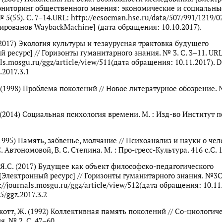
Мониторинг общественного мнения: экономические и социальны
5(55). С. 7–14.URL: http://ecsocman.hse.ru/data/507/991/1219/0
вированов WaybackMachine] (дата обращения: 10.10.2017).
 (2017) Экология культуры и тезаурусная трактовка будущего
 ресурс] // Горизонты гуманитарного знания. № 3. С. 3–11. URL
als.mosgu.ru/ggz/article/view/511(дата обращения: 10.11.2017). D
.2017.3.1
(1998) Проблема поколений // Новое литературное обозрение. № 
. (2014) Социальная психология времени. М. : Изд-во Институт 
1995) Память, забвенье, молчание // Психоанализ и науки о чел
С. Автономовой, В. С. Степина. М. : Про-гресс-Культура. 416 с.С. 
 Я.С. (2017) Будущее как объект философско-педагогического
Электронный ресурс] // Горизонты гуманитарного знания. №3С
://journals.mosgu.ru/ggz/article/view/512(дата обращения: 10.11.
5/ggz.2017.3.2
Скотт, Ж. (1992) Коллективная память поколений // Со-циологич
. № 2. С. 47–60.