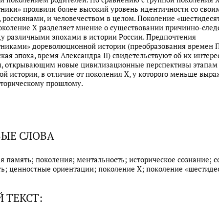
ники» проявили более высокий уровень идентичности со свои
 россиянами, и человечеством в целом. Поколение «шестидеся
околение Х разделяет мнение о существовании причинно-сле
у различными эпохами в истории России. Предпочтения
никами» дореволюционной истории (преобразования времен Пе
кая эпоха, время Александра II) свидетельствуют об их интере
, открывающим новые цивилизационные перспективы этапам
ой истории, в отличие от поколения Х, у которого меньше выр
сторическому прошлому.
ЫЕ СЛОВА
я память; поколения; ментальность; историческое сознание; 
ь; ценностные ориентации; поколение X; поколение «шестиде
 ТЕКСТ: