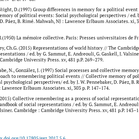
Wright, D.(1997) Group differences in memory for a political event 
mory of political events: Social psychological perspectives / ed. b
D. Páez, B. Rimé. Mahwah, NJ : Lawrence Erlbaum Associates. xi, 30
(1950) La mémoire collective. Paris: Presses universitaires de Fr
ibley, Ch.G. (2015) Representations of world history // The Cambri
resentations / ed. by G. Sammut, E. Andreouli, G. Gaskell, J. Valsine
Cambridge University Press. xv, 481 p.P. 269–279.
abe, N., González, J. (1997) Social processes and collective memory
roach to remembering political events // Collective memory of pol
l psychological perspectives/ ed. by J. W. Pennebaker, D. Páez, B. 
 Lawrence Erlbaum Associates. xi, 303 p. P. 147–174.
(2015) Collective remembering as a process of social representati
ndbook of social representations / ed. by G. Sammut, E. Andreouli
alsiner. Cambridge : Cambridge University Press. xv, 481 p.P. 143–1
dx.doi.org/10.17805/ggz.2017.5.6