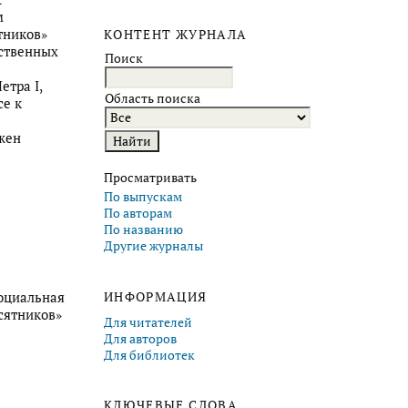
м
тников»
КОНТЕНТ ЖУРНАЛА
дственных
Поиск
тра I,
Область поиска
се к
ажен
Просматривать
По выпускам
По авторам
По названию
Другие журналы
ИНФОРМАЦИЯ
социальная
сятников»
Для читателей
Для авторов
Для библиотек
КЛЮЧЕВЫЕ СЛОВА