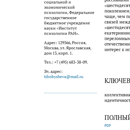
социальной и
«шестидесят
экономической
поколением,
психологии, Федеральное
чаще, чем п
государственное
связей межд
бюджетное учреждение
«шестидесят
науки «Институт
екатерининс
психологии РАН».
переломным
Адрес: 129366, Россия,
отечественн
Москва, ул. Ярославская,
интерес к и
дом 13, корп. 1.
Тел.: +7 (495) 683-38-09.
Эл. адрес:
tdrobysheva@mail.ru
КЛЮЧЕВ
коллективна
идентичност
ПОЛНЫЙ
PDF