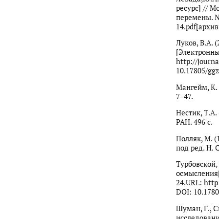
ресурс] // 
перемены. № 
14.pdf[архи
Луков, В.А.
[Электронный
http://journ
10.17805/ggz
Мангейм, К. 
7–47.
Нестик, Т.А
РАН. 496 с.
Полляк, М. (
под ред. Н. 
Турбовской,
осмысления[
24.URL: http
DOI: 10.1780
Шуман, Г., 
исследования