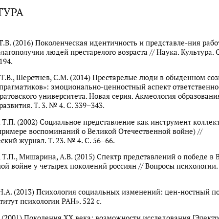
ТУРА
.В. (2016) Поколенческая идентичность и представле-ния ра
благополучии людей престарелого возраста // Наука. Культура. 
194.
Т.В., Шерстнев, С.М. (2014) Престарелые люди в обыденном со
прагматиков»: эмоционально-ценностный аспект ответственнос
ратовского университета. Новая серия. Акмеология образовани
азвития. Т. 3. № 4. С. 339–343.
 Т.П. (2002) Социальное представление как инструмент коллек
примере воспоминаний о Великой Отечественной войне) //
кий журнал. Т. 23. № 4. С. 56–66.
 Т.П., Мишарина, А.В. (2015) Спектр представлений о победе в 
ой войне у четырех поколений россиян // Вопросы психологии. 
Н.А. (2013) Психология социальных изменений: цен-ностный по
титут психологии РАН». 522 с.
 (2001) Поколения XX века: возможности исследования [Элект