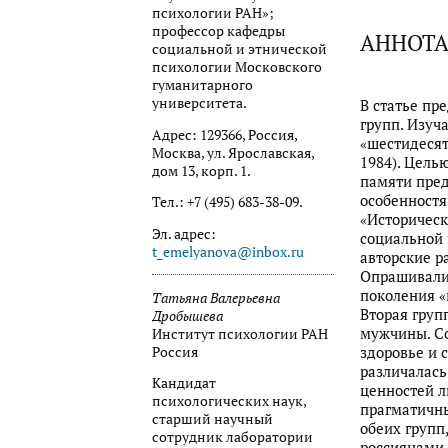
психологии РАН»;
профессор кафедры
АННОТ
социальной и этнической
психологии Московского
гуманитарного
университета.
В статье пр
групп. Изуч
Адрес: 129366, Россия,
«шестидесят
Москва, ул. Ярославская,
1984). Цель
дом 13, корп. 1.
памяти пред
особенност
Тел.: +7 (495) 683-38-09.
«Историческ
Эл. адрес:
социальной 
t_emelyanova@inbox.ru
авторские р
Опрашивалис
поколения «
Татьяна Валерьевна
Вторая груп
Дробышева
мужчины. Со
Институт психологии РАН
здоровье и 
Россия
различалась
Кандидат
ценностей л
психологических наук,
прагматичны
старший научный
обеих групп
сотрудник лаборатории
россиянами 