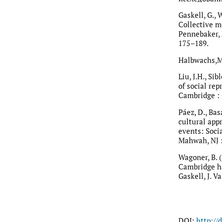
Gaskell, G., 
Collective me
Pennebaker, 
175–189.
Halbwachs,M.
Liu, J.H., S
of social rep
Cambridge : 
Páez, D., Bas
cultural app
events: Socia
Mahwah, NJ :
Wagoner, B. 
Cambridge ha
Gaskell, J. V
DOI:
http://