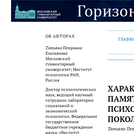
ОБ АВТОРАХ
ГЛАВН
Татьяна Петровна
Емельянова
Московский
гуманитарный
университет; Институт
психологии РАН,
Россия
ХАРА
Доктор психологических
наук, ведущий научный
ПАМЯТ
сотрудник лаборатории
социальной и
ПСИХО
экономической
психологии, Федеральное
ПОКО
государственное
бюджетное учреждение
Татьяна Пет
науки «Институт