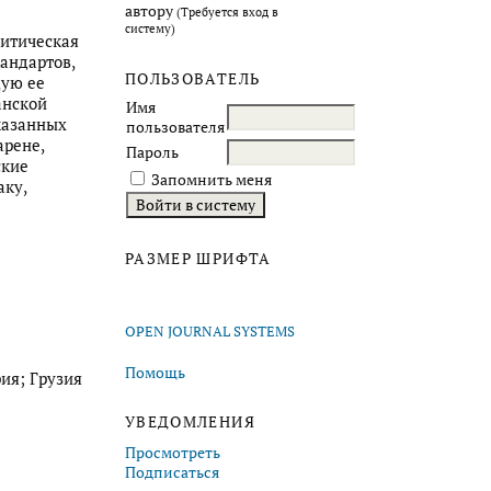
автору
(Требуется вход в
систему)
литическая
андартов,
ПОЛЬЗОВАТЕЛЬ
щую ее
анской
Имя
казанных
пользователя
рене,
Пароль
ские
Запомнить меня
аку,
РАЗМЕР ШРИФТА
OPEN JOURNAL SYSTEMS
Помощь
ия; Грузия
УВЕДОМЛЕНИЯ
Просмотреть
Подписаться