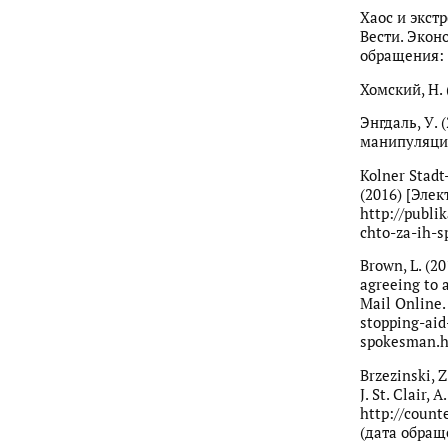
Хаос и экст
Вести. Эконо
обращения: 
Хомский, Н. (
Энгдаль, У.
манипуляций.
Kolner Stad
(2016) [Элек
http://publi
chto-za-ih-s
Brown, L. (20
agreeing to 
Mail Online.
stopping-aid
spokesman.h
Brzezinski, Z
J. St. Clair
http://count
(дата обраще