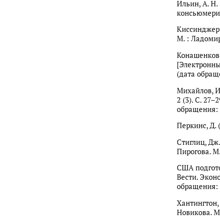
Ильин, А. Н
консьюмериз
Киссинджер, 
М. : Ладомир
Конашенков:
[Электронный
(дата обраще
Михайлов, И
2 (3). С. 27
обращения: 
Перкинс, Д. 
Стиглиц, Дж.
Пирогова. М.
США подгото
Вести. Эконо
обращения: 
Хантингтон, 
Новикова. М.