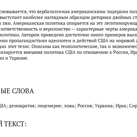
основывается, что вербализуемая американскими лидерами по
выступает наиболее наглядным образцом риторики двойных ст
 лжи. Американская политика опирается на эту легитимирую
езответственность и вероломство — характерные черты америк
политики. Автором приведено достаточно много примеров выс
ми пропагандистами идеологем и действий США на мировой а
х этот тезис. Описаны как геополитические, так и экономиче
лизируется внешняя политика США по отношению к России, Ир
ии и Украине.
ЫЕ СЛОВА
ША; демократия; лицемерие; ложь; Россия; Украина; Ирак; Сир
 ТЕКСТ: