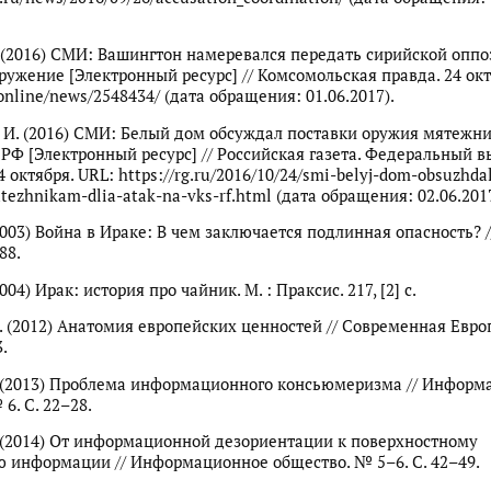
 (2016) СМИ: Вашингтон намеревался передать сирийской опп
ружение [Электронный ресурс] // Комсомольская правда. 24 окт
/online/news/2548434/ (дата обращения: 01.06.2017).
 И. (2016) СМИ: Белый дом обсуждал поставки оружия мятежн
 РФ [Электронный ресурс] // Российская газета. Федеральный 
24 октября. URL: https://rg.ru/2016/10/24/smi-belyj-dom-obsuzhda
tezhnikam-dlia-atak-na-vks-rf.html (дата обращения: 02.06.2017
2003) Война в Ираке: В чем заключается подлинная опасность? /
–88.
004) Ирак: история про чайник. М. : Праксис. 217, [2] с.
Д. (2012) Анатомия европейских ценностей // Современная Евро
3.
. (2013) Проблема информационного консьюмеризма // Информ
6. С. 22–28.
. (2014) От информационной дезориентации к поверхностному
 информации // Информационное общество. № 5–6. С. 42–49.