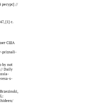
ресурс] //
7, [1] с.
стоят США
y-priznali-
o by not
// Daily
ussia-
eresa-s-
 Brzezinski,
RL:
ahideen/