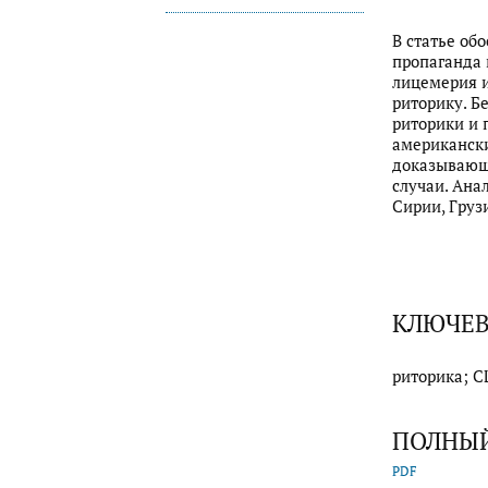
В статье об
пропаганда 
лицемерия и
риторику. Б
риторики и 
американски
доказывающи
случаи. Ана
Сирии, Груз
КЛЮЧЕВ
риторика; С
ПОЛНЫЙ
PDF