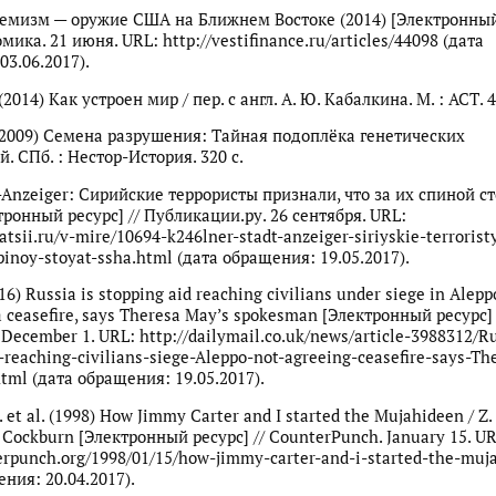
ремизм — оружие США на Ближнем Востоке (2014) [Электронный 
мика. 21 июня. URL: http://vestifinance.ru/articles/44098 (дата
03.06.2017).
2014) Как устроен мир / пер. с англ. А. Ю. Кабалкина. М. : АСТ. 44
 (2009) Семена разрушения: Тайная подоплёка генетических
 СПб. : Нестор-История. 320 с.
t-Anzeiger: Сирийские террористы признали, что за их спиной 
тронный ресурс] // Публикации.ру. 26 сентября. URL:
katsii.ru/v-mire/10694-k246lner-stadt-anzeiger-siriyskie-terrorist
pinoy-stoyat-ssha.html (дата обращения: 19.05.2017).
16) Russia is stopping aid reaching civilians under siege in Alepp
a ceasefire, says Theresa May’s spokesman [Электронный ресурс] 
 December 1. URL: http://dailymail.co.uk/news/article-3988312/R
-reaching-civilians-siege-Aleppo-not-agreeing-ceasefire-says-Th
tml (дата обращения: 19.05.2017).
. et al. (1998) How Jimmy Carter and I started the Mujahideen / Z.
, A. Cockburn [Электронный ресурс] // CounterPunch. January 15. U
erpunch.org/1998/01/15/how-jimmy-carter-and-i-started-the-muj
ния: 20.04.2017).