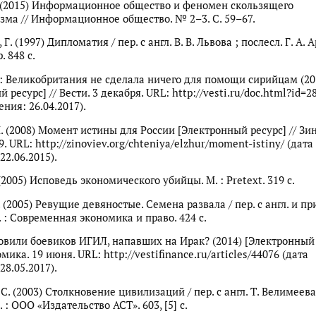
. (2015) Информационное общество и феномен скользящего
ма // Информационное общество. № 2–3. С. 59–67.
Г. (1997) Дипломатия / пер. с англ. В. В. Львова ; послесл. Г. А. 
. 848 с.
 Великобритания не сделала ничего для помощи сирийцам (20
 ресурс] // Вести. 3 декабря. URL: http://vesti.ru/doc.html?id=2
ния: 26.04.2017).
. (2008) Момент истины для России [Электронный ресурс] // Зи
–29. URL: http://zinoviev.org/chteniya/elzhur/moment-istiny/ (дата
22.06.2015).
(2005) Исповедь экономического убийцы. М. : Pretext. 319 с.
 (2005) Ревущие девяностые. Семена развала / пер. с англ. и при
 : Современная экономика и право. 424 с.
вили боевиков ИГИЛ, напавших на Ирак? (2014) [Электронный р
мика. 19 июня. URL: http://vestifinance.ru/articles/44076 (дата
28.05.2017).
С. (2003) Столкновение цивилизаций / пер. с англ. Т. Велимеева
 : ООО «Издательство АСТ». 603, [5] с.