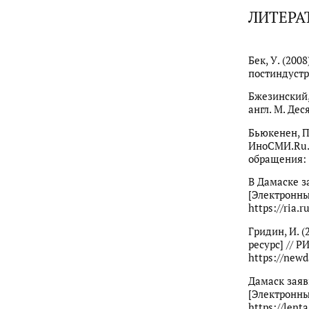
ЛИТЕРА
Бек, У. (20
постиндустр
Бжезинский, 
англ. М. Деся
Бьюкенен, П
ИноСМИ.Ru. 2
обращения: 
В Дамаске з
[Электронный
https://ria.
Гридин, И. 
ресурс] // Р
https://newd
Дамаск заяв
[Электронный
https://lent