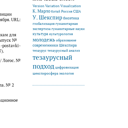
Version Variation Visualization
К. Марло
Китай
Россия
США
озиции
У. Шекспир
биоэтика
ября. URL:
глобализация
гуманитарная
экспертиза
гуманитарные науки
культура
культурология
икам для
молодежь
выпуск №
образование
современники Шекспира
l-postavki-
тезаурус
тезаурусный анализ
).
тезаурусный
/ Логос. №
подход
цифровизация
экология
шекспиросфера
па. № 2
ационное