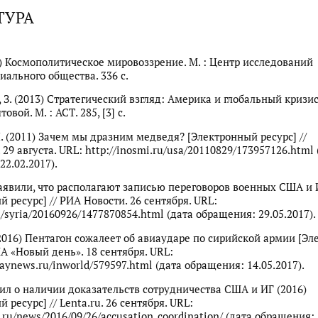
ТУРА
08) Космополитическое мировоззрение. М. : Центр исследований
иального общества. 336 с.
З. (2013) Стратегический взгляд: Америка и глобальный кризис 
товой. М. : АСТ. 285, [3] с.
. (2011) Зачем мы дразним медведя? [Электронный ресурс] //
9 августа. URL: http://inosmi.ru/usa/20110829/173957126.html 
22.02.2017).
аявили, что располагают записью переговоров военных США и И
 ресурс] // РИА Новости. 26 сентября. URL:
ru/syria/20160926/1477870854.html (дата обращения: 29.05.2017).
(2016) Пентагон сожалеет об авиаударе по сирийской армии [Э
ИА «Новый день». 18 сентября. URL:
aynews.ru/inworld/579597.html (дата обращения: 14.05.2017).
ил о наличии доказательств сотрудничества США и ИГ (2016)
 ресурс] // Lenta.ru. 26 сентября. URL:
a.ru/news/2016/09/26/accusation_coordination/ (дата обращения: