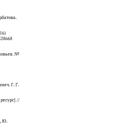
Арбатова.
16)
828668
новьев. №
меч. Г. Г.
есурс] //
, Ю.