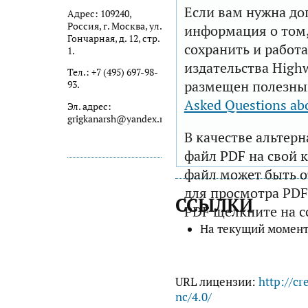
Если вам нужна до
Адрес: 109240,
Россия, г. Москва, ул.
информация о том,
Гончарная, д. 12, стр.
сохранить и работа
1.
издательства Highw
Тел.: +7 (495) 697-98-
размещен полезны
93.
Asked Questions ab
Эл. адрес:
grigkanarsh@yandex.ru
В качестве альтер
файл PDF на свой 
файл может быть 
для просмотра PDF
ССЫЛКИ
PDF щелкните на с
На текущий момент
URL лицензии:
http://cr
nc/4.0/