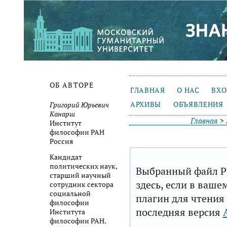
ОБ АВТОРЕ
ГЛАВНАЯ
О НАС
ВХ
АРХИВЫ
ОБЪЯВЛЕНИЯ
Григорий Юрьевич
Канарш
Главная
>
Институт
философии РАН
Россия
Кандидат
политических наук,
Выбранный файл P
старший научный
здесь, если в ваше
сотрудник сектора
социальной
плагин для чтения
философии
последняя версия
Института
философии РАН.