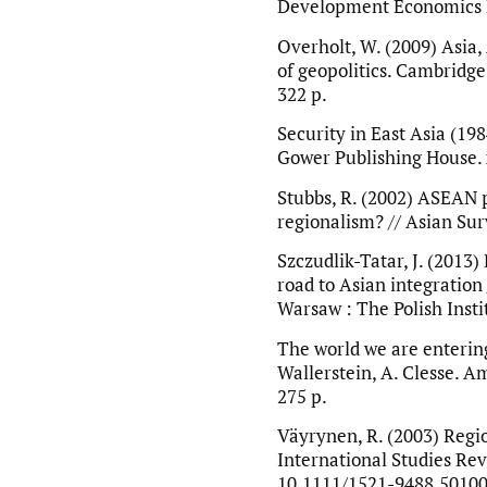
Development Economics R
Overholt, W. (2009) Asia,
of geopolitics. Cambridge
322 p.
Security in East Asia (1984
Gower Publishing House. x
Stubbs, R. (2002) ASEAN 
regionalism? // Asian Surv
Szczudlik-Tatar, J. (2013
road to Asian integration 
Warsaw : The Polish Instit
The world we are entering
Wallerstein, A. Clesse. A
275 p.
Väyrynen, R. (2003) Regi
International Studies Revi
10.1111/1521-9488.5010