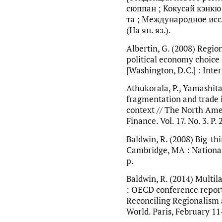
сюппан ; Кокусай кэнкю 
та ; Международное иссл
(На яп. яз.).
Albertin, G. (2008) Regio
political economy choice
[Washington, D.C.] : Inte
Athukorala, P., Yamashita
fragmentation and trade i
context // The North Ame
Finance. Vol. 17. No. 3. P.
Baldwin, R. (2008) Big-thi
Cambridge, MA : Nationa
p.
Baldwin, R. (2014) Multil
: OECD conference report
Reconciling Regionalism a
World. Paris, February 11–