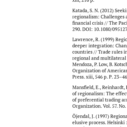
xiii, 216 p.
Katada, S. N. (2012) Seeki
regionalism: Challenges 
financial crisis // The Pac
290. DOI: 10.1080/09512
Lawrence, R. (1999) Regi
deeper integration: Chan
countries // Trade rules 
regional and multilateral 
Mendoza, P. Low, B. Kotsc
Organization of American 
Press. xiii, 546 p. Р. 23–46
Mansfield, E., Reinhardt,
of regionalism: The effe
of preferential trading a
Organization. Vol. 57. No.
Öjendal, J. (1997) Regiona
elusive process. Helsinki 