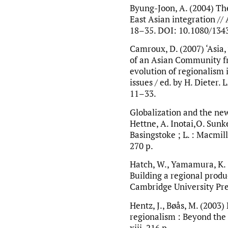
Byung-Joon, A. (2004) The
East Asian integration // A
18–35. DOI: 10.1080/13
Camroux, D. (2007) ‘Asia,
of an Asian Community fro
evolution of regionalism 
issues / ed. by H. Dieter. L
11–33.
Globalization and the new
Hettne, A. Inotai,O. Sunke
Basingstoke ; L. : Macmilla
270 p.
Hatch, W., Yamamura, K. 
Building a regional produc
Cambridge University Pres
Hentz, J., Bøås, M. (2003
regionalism : Beyond the 