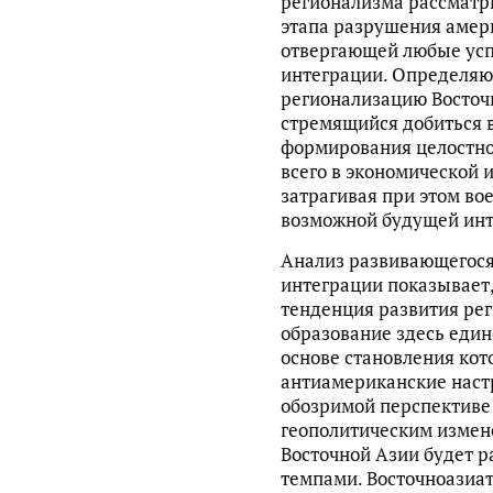
регионализма рассматри
этапа разрушения амер
отвергающей любые ус
интеграции. Определяю
регионализацию Восточ
стремящийся добиться 
формирования целостно
всего в экономической и
затрагивая при этом во
возможной будущей инт
Анализ развивающегося
интеграции показывает,
тенденция развития рег
образование здесь един
основе становления ко
антиамериканские наст
обозримой перспективе
геополитическим измене
Восточной Азии будет 
темпами. Восточноазиа