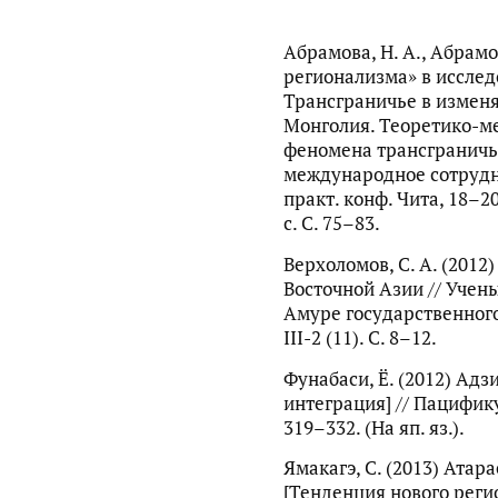
Абрамова, Н. А., Абрамов
регионализма» в исслед
Трансграничье в измен
Монголия. Теоретико-м
феномена трансграничь
международное сотрудни
практ. конф. Чита, 18–20
с. С. 75–83.
Верхоломов, С. А. (2012
Восточной Азии // Учен
Амуре государственного
III-2 (11). С. 8–12.
Фунабаси, Ё. (2012) Адз
интеграция] // Пацифику 
319–332. (На яп. яз.).
Ямакагэ, С. (2013) Атар
[Тенденция нового регио