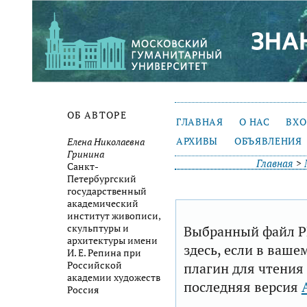
ОБ АВТОРЕ
ГЛАВНАЯ
О НАС
ВХ
АРХИВЫ
ОБЪЯВЛЕНИЯ
Елена Николаевна
Гринина
Главная
>
Санкт-
Петербургский
государственный
академический
институт живописи,
Выбранный файл P
скульптуры и
архитектуры имени
здесь, если в ваше
И. Е. Репина при
плагин для чтения
Российской
академии художеств
последняя версия
Россия