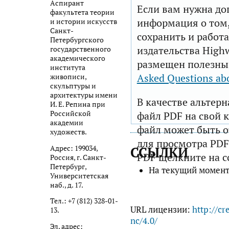
Аспирант
Если вам нужна до
факультета теории
информация о том,
и истории искусств
Санкт-
сохранить и работа
Петербургского
издательства Highw
государственного
академического
размещен полезны
института
Asked Questions ab
живописи,
скульптуры и
архитектуры имени
В качестве альтер
И. Е. Репина при
Российской
файл PDF на свой 
академии
файл может быть 
художеств.
для просмотра PDF
Адрес: 199034,
ССЫЛКИ
PDF щелкните на с
Россия, г. Санкт-
Петербург,
На текущий момент
Университетская
наб., д. 17.
Тел.: +7 (812) 328-01-
URL лицензии:
http://cr
13.
nc/4.0/
Эл. адрес: