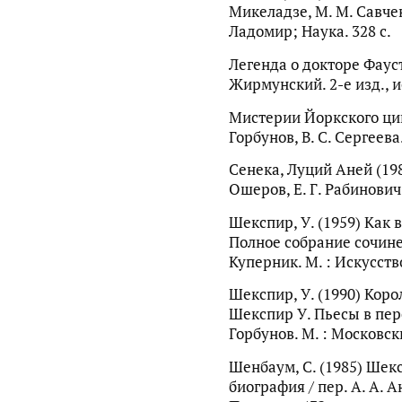
Микеладзе, М. М. Савченк
Ладомир; Наука. 328 с.
Легенда о докторе Фаусте
Жирмунский. 2-е изд., ис
Мистерии Йоркского цикла
Горбунов, В. С. Сергеева
Сенека, Луций Аней (1983
Ошеров, Е. Г. Рабинович.
Шекспир, У. (1959) Как 
Полное собрание сочинени
Куперник. М. : Искусство.
Шекспир, У. (1990) Корол
Шекспир У. Пьесы в пере
Горбунов. М. : Московски
Шенбаум, С. (1985) Шек
биография / пер. А. А. А