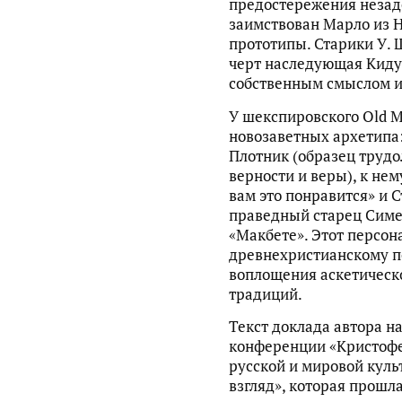
предостережения незадо
заимствован Марло из 
прототипы. Старики У. 
черт наследующая Киду
собственным смыслом и
У шекспировского Old 
новозаветных архетипа:
Плотник (образец трудо
верности и веры), к не
вам это понравится» и С
праведный старец Симео
«Макбете». Этот персон
древнехристианскому п
воплощения аскетическо
традиций.
Текст доклада автора н
конференции «Кристофер
русской и мировой кул
взгляд», которая прошла