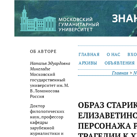
ОБ АВТОРЕ
ГЛАВНАЯ
О НАС
ВХ
АРХИВЫ
ОБЪЯВЛЕНИЯ
Наталья Эдуардовна
Микеладзе
Главная
>
№
Московский
государственный
университет им. М.
В. Ломоносова
Россия
ОБРАЗ СТАРИК
Доктор
филологических
ЕЛИЗАВЕТИНС
наук, профессор
кафедры
ПЕРСОНАЖА 
зарубежной
журналистики и
ТРАГЕДИИ К 