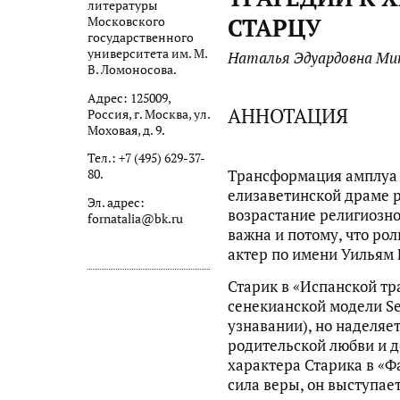
литературы
СТАРЦУ
Московского
государственного
университета им. М.
Наталья Эдуардовна Ми
В. Ломоносова.
Адрес: 125009,
АННОТАЦИЯ
Россия, г. Москва, ул.
Моховая, д. 9.
Тел.: +7 (495) 629-37-
Трансформация амплуа 
80.
елизаветинской драме р
Эл. адрес:
возрастание религиозно
fornatalia@bk.ru
важна и потому, что рол
актер по имени Уильям
Старик в «Испанской тр
сенекианской модели S
узнавании), но наделяе
родительской любви и д
характера Старика в «Ф
сила веры, он выступае