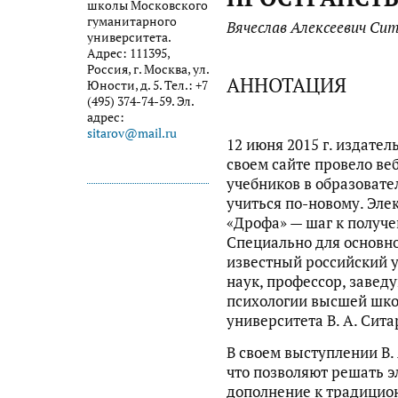
школы Московского
гуманитарного
Вячеслав Алексеевич Си
университета.
Адрес: 111395,
Россия, г. Москва, ул.
АННОТАЦИЯ
Юности, д. 5. Тел.: +7
(495) 374-74-59. Эл.
адрес:
sitarov@mail.ru
12 июня 2015 г. издател
своем сайте провело в
учебников в образовате
учиться по-новому. Эле
«Дрофа» — шаг к получ
Специально для основн
известный российский 
наук, профессор, завед
психологии высшей шко
университета В. А. Сита
В своем выступлении В. 
что позволяют решать э
дополнение к традицио