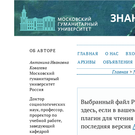
ОБ АВТОРЕ
ГЛАВНАЯ
О НАС
ВХ
АРХИВЫ
ОБЪЯВЛЕНИЯ
Антонина Ивановна
Ковалева
Главная
>
Московский
гуманитарный
университет
Россия
Доктор
Выбранный файл P
социологических
здесь, если в ваше
наук, профессор,
проректор по
плагин для чтения
учебной работе,
последняя версия
заведующий
кафедрой