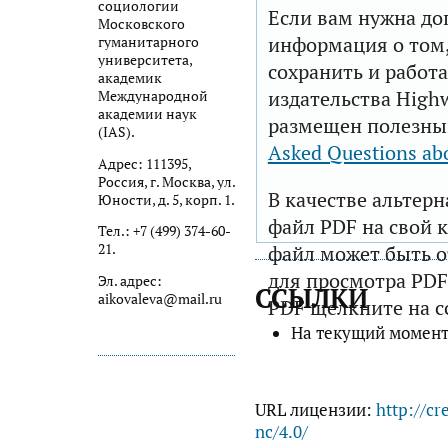
социологии
Если вам нужна до
Московского
информация о том,
гуманитарного
университета,
сохранить и работа
академик
издательства Highw
Международной
академии наук
размещен полезны
(IAS).
Asked Questions ab
Адрес: 111395,
Россия, г. Москва, ул.
В качестве альтер
Юности, д. 5, корп. 1.
файл PDF на свой 
Тел.: +7 (499) 374-60-
21.
файл может быть 
для просмотра PDF
Эл. адрес:
ССЫЛКИ
aikovaleva@mail.ru
PDF щелкните на с
На текущий момент
URL лицензии:
http://cr
nc/4.0/