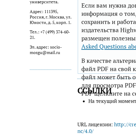
университета.
Если вам нужна до
Адрес: 111395,
информация о том,
Россия, г. Москва, ул.
сохранить и работа
Юности, д. 5, корп. 1.
издательства Highw
Тел.: +7 (499) 374-60-
размещен полезны
21.
Asked Questions ab
Эл. адрес: socio-
mosgu@mail.ru
В качестве альтер
файл PDF на свой 
файл может быть 
для просмотра PDF
ССЫЛКИ
PDF щелкните на с
На текущий момент
URL лицензии:
http://cr
nc/4.0/