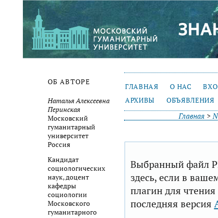
ОБ АВТОРЕ
ГЛАВНАЯ
О НАС
ВХ
АРХИВЫ
ОБЪЯВЛЕНИЯ
Наталья Алексеевна
Перинская
Главная
>
№
Московский
гуманитарный
университет
Россия
Кандидат
Выбранный файл P
социологических
здесь, если в ваше
наук, доцент
кафедры
плагин для чтения
социологии
последняя версия
Московского
гуманитарного