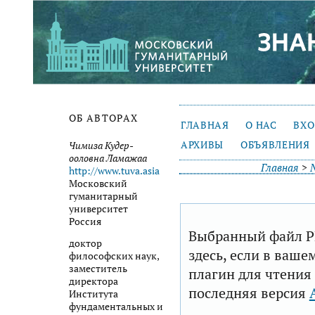
ОБ АВТОРАХ
ГЛАВНАЯ
О НАС
ВХ
АРХИВЫ
ОБЪЯВЛЕНИЯ
Чимиза Кудер-
ооловна Ламажаа
Главная
>
http://www.tuva.asia
Московский
гуманитарный
университет
Россия
Выбранный файл P
доктор
здесь, если в ваше
философских наук,
заместитель
плагин для чтения
директора
последняя версия
Института
фундаментальных и