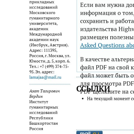
прикладных
Если вам нужна до
исследований
информация о том,
Московского
гуманитарного
сохранить и работа
университета,
издательства Highw
академик
Международной
размещен полезны
академии наук
Asked Questions ab
(Инсбрук, Австрия).
Адрес: 111395,
Россия, г. Москва, ул.
В качестве альтер
Юности, д. 5, корп. 6.
файл PDF на свой 
Тел.: +7 (499) 374-75-
95. Эл. адрес:
файл может быть 
lamajaa@mail.ru
для просмотра PDF
ССЫЛКИ
PDF щелкните на с
Азат Тагирович
Бердин
На текущий момент с
Институт
гуманитарных
исследований
Республики
Башкортостан
Россия