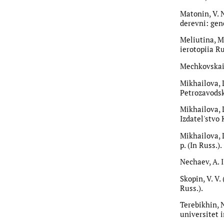
Matonin, V. 
derevni: gene
Meliutina, M.
ierotopiia Ru
Mechkovskaia,
Mikhailova, 
Petrozavodsk,
Mikhailova, 
Izdatel'stvo 
Mikhailova, 
p. (In Russ.).
Nechaev, A. I
Skopin, V. V.
Russ.).
Terebikhin, 
universitet i