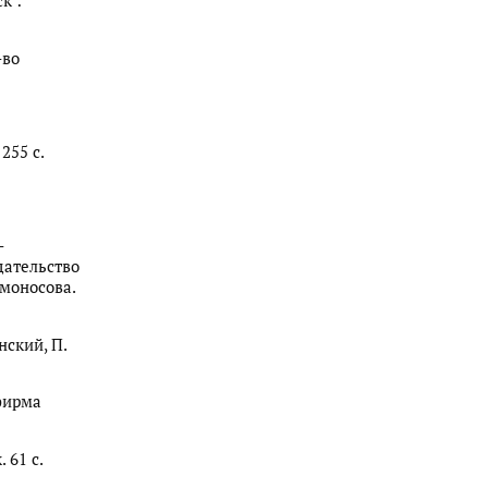
к :
-во
255 с.
-
дательство
моносова.
нский, П.
 фирма
 61 с.