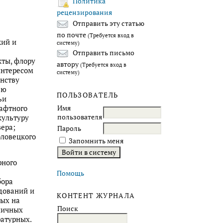
Политика
рецензирования
Отправить эту статью
по почте
(Требуется вход в
кий и
систему)
Отправить письмо
ты, флору
автору
(Требуется вход в
интересом
систему)
нству
ью
ПОЛЬЗОВАТЕЛЬ
ьи
шафтного
Имя
пользователя
культуру
ера;
Пароль
оловецкого
Запомнить меня
рного
Помощь
бора
дований и
КОНТЕНТ ЖУРНАЛА
ных на
Поиск
зличных
ратурных.