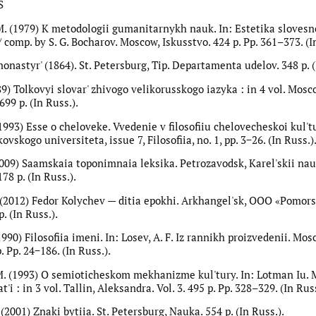
S
M. (1979) K metodologii gumanitarnykh nauk. In: Estetika sloves
 comp. by S. G. Bocharov. Moscow, Iskusstvo. 424 p. Pp. 361–373. (I
nastyr' (1864). St. Petersburg, Tip. Departamenta udelov. 348 p. (
1989) Tolkovyi slovar' zhivogo velikorusskogo iazyka : in 4 vol. Mosc
 699 p. (In Russ.).
(1993) Esse o cheloveke. Vvedenie v filosofiiu chelovecheskoi kul't
vskogo universiteta, issue 7, Filosofiia, no. 1, pp. 3−26. (In Russ.)
(2009) Saamskaia toponimnaia leksika. Petrozavodsk, Karel'skii na
78 p. (In Russ.).
. (2012) Fedor Kolychev — ditia epokhi. Arkhangel'sk, OOO «Pomors
p. (In Russ.).
(1990) Filosofiia imeni. In: Losev, A. F. Iz rannikh proizvedenii. Mos
. Pp. 24−186. (In Russ.).
M. (1993) O semioticheskom mekhanizme kul'tury. In: Lotman Iu. 
t'i : in 3 vol. Tallin, Aleksandra. Vol. 3. 495 p. Pp. 328–329. (In Russ
 (2001) Znaki bytiia. St. Petersburg, Nauka. 554 p. (In Russ.).