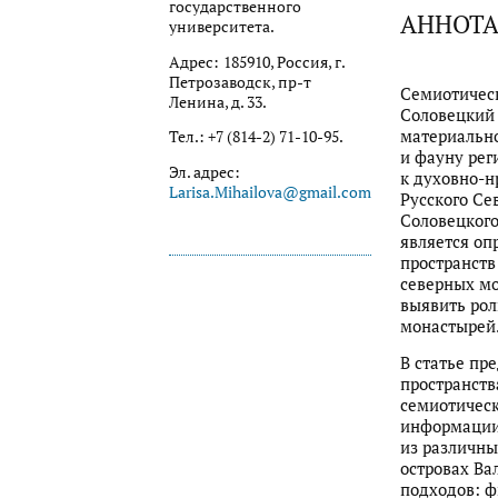
государственного
АННОТ
университета.
Адрес:
185910, Россия, г.
Петрозаводск, пр-т
Семиотическ
Ленина, д. 33.
Соловецкий 
материально
Тел.: +7 (814-2) 71-10-95.
и фауну рег
Эл. адрес:
к духовно-н
Larisa.Mihailova@gmail.com
Русского Се
Соловецкого
является оп
пространств
северных мо
выявить рол
монастырей
В статье пр
пространств
семиотическ
информации,
из различны
островах Ва
подходов: ф