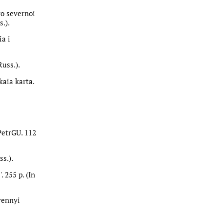
vo severnoi
.).
ia i
Russ.).
kaia karta.
PetrGU. 112
ss.).
 255 p. (In
vennyi