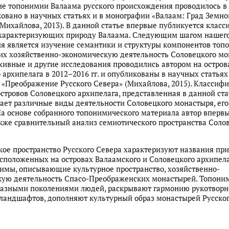
е топонимии Валаама русского происхождения проводилось в
иковано в научных статьях и в монографии «Валаам: Град Земно
Михайлова, 2013). В данной статье впервые публикуется клас
 характеризующих природу Валаама. Следующим шагом нашег
я является изучение семантики и структуры компонентов топ
х хозяйственно-экономическую деятельность Соловецкого мо
хивные и другие исследования проводились автором на остров
 архипелага в 2012–2016 гг. и опубликованы в научных статьях
«Преображение Русского Севера» (Михайлова, 2015). Классиф
стровов Соловецкого архипелага, представленная в данной ста
ает различные виды деятельности Соловецкого монастыря, ег
На основе собранного топонимического материала автор вперв
кже сравнительный анализ семиотического пространства Соло
ое пространство Русского Севера характеризуют названия пр
асположенных на островах Валаамского и Соловецкого архипела
имы, описывающие культурное пространство, хозяйственно-
кую деятельность Спасо-Преображенских монастырей. Топони
разными поколениями людей, раскрывают гармонию рукотворн
ландшафтов, дополняют культурный образ монастырей Русског