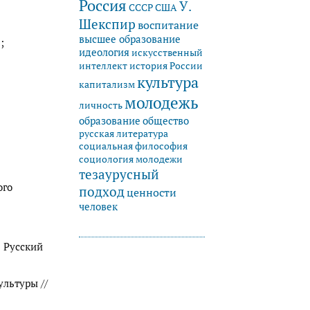
Россия
У.
СССР
США
Шекспир
воспитание
высшее образование
;
идеология
искусственный
история России
интеллект
культура
капитализм
молодежь
личность
образование
общество
русская литература
социальная философия
социология молодежи
тезаурусный
ого
подход
ценности
человек
: Русский
ультуры //