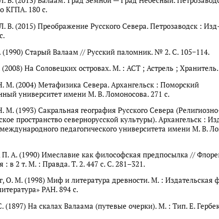
Л. В. (2013) Валаам: Град Земной — Град Небесный. Петрозаводс
о КГПА. 180 с.
Л. В. (2015) Преображение Русского Севера. Петрозаводск : Изд
с.
. (1990) Старый Валаам // Русский паломник. № 2. С. 105−114.
. (2008) На Соловецких островах. М. : АСТ ; Астрель ; Хранитель. 
Н. М. (2004) Метафизика Севера. Архангельск : Поморский
нный университет имени М. В. Ломоносова. 271 с.
Н. М. (1993) Сакральная география Русского Севера (Религиозно
кое пространство севернорусской культуры). Архангельск : Из
международного педагогического университета имени М. В. Ло
 П. А. (1990) Имеславие как философская предпосылка // Флоре
: в 2 т. М. : Правда. Т. 2. 447 с. С. 281–321.
, О. М. (1998) Миф и литература древности. М. : Издательская
итература» РАН. 894 с.
. (1897) На скалах Валаама (путевые очерки). М. : Тип. Е. Гербек.