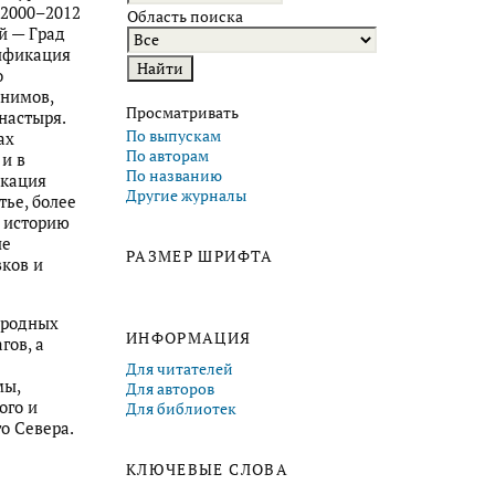
 2000–2012
Область поиска
й — Град
сификация
о
онимов,
Просматривать
настыря.
По выпускам
ах
По авторам
 и в
По названию
икация
Другие журналы
тье, более
о историю
ые
РАЗМЕР ШРИФТА
вков и
иродных
ИНФОРМАЦИЯ
гов, а
Для читателей
мы,
Для авторов
ого и
Для библиотек
о Севера.
КЛЮЧЕВЫЕ СЛОВА