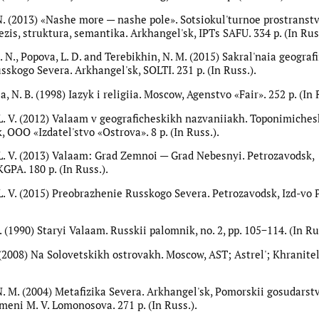
N. (2013) «Nashe more — nashe pole». Sotsiokul'turnoe prostranst
zis, struktura, semantika. Arkhangel'sk, IPTs SAFU. 334 p. (In Russ
 N., Popova, L. D. and Terebikhin, N. M. (2015) Sakral'naia geografi
sskogo Severa. Arkhangel'sk, SOLTI. 231 p. (In Russ.).
 N. B. (1998) Iazyk i religiia. Moscow, Agenstvo «Fair». 252 p. (In 
L. V. (2012) Valaam v geograficheskikh nazvaniiakh. Toponimiches
 OOO «Izdatel'stvo «Ostrova». 8 p. (In Russ.).
L. V. (2013) Valaam: Grad Zemnoi — Grad Nebesnyi. Petrozavodsk,
KGPA. 180 p. (In Russ.).
L. V. (2015) Preobrazhenie Russkogo Severa. Petrozavodsk, Izd-vo 
. (1990) Staryi Valaam. Russkii palomnik, no. 2, pp. 105−114. (In Ru
 (2008) Na Solovetskikh ostrovakh. Moscow, AST; Astrel'; Khranitel'.
N. M. (2004) Metafizika Severa. Arkhangel'sk, Pomorskii gosudarst
meni M. V. Lomonosova. 271 p. (In Russ.).