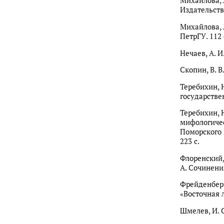
Михайлова, 
Издательств
Михайлова, 
ПетрГУ. 112 
Нечаев, А. И
Скопин, В. В
Теребихин, 
государстве
Теребихин, 
мифологичес
Поморского 
223 с.
Флоренский,
А. Сочинения 
Фрейденберг
«Восточная л
Шмелев, И. С