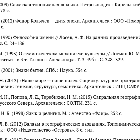
 (2009) Саамская топонимная лексика. Петрозаводск : Карельск
78 с.
Е. (2012) Федор Колычев — дитя эпохи. Архангельск : ООО «Пом
 с.
 (1990) Философия имени // Лосев, А. Ф. Из ранних произведений
с. С. 24−186.
М. (1993) О семиотическом механизме культуры // Лотман Ю. М
атьи : в 3 т. Таллин : Александра. Т. 3. 495 с. С. 328–329.
. (2001) Знаки бытия. СПб. : Наука. 554 с.
 Н. (2013) «Наше море — наше поле». Социокультурное простран
ревни: генезис, структура, семантика. Архангельск : ИПЦ САФУ. 
 Н., Попова, Л. Д., Теребихин, Н. М. (2015) Сакральная географ
усского Севера. Архангельск : СОЛТИ. 231 с.
Н. Б. (1998) Язык и религия. М. : Агенство «Фаир». 252 с.
Л. В. (2012) Валаам в географических названиях. Топонимическа
 : ООО «Издательство «Острова». 8 с. : ил.