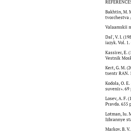
REFERENCE
Bakhtin, M. 
tvorchestva /
Valaamskii mo
Dal', V. I. (
iazyk. Vol. 1.
Kassirer, E. 
Vestnik Mosko
Kert, G. M. 
tsentr RAN. 1
Kodola, O. E
suvenir». 69 
Losev, A. F. 
Pravda. 655 p
Lotman, Iu. 
Izbrannye sta
Markov, B. V.