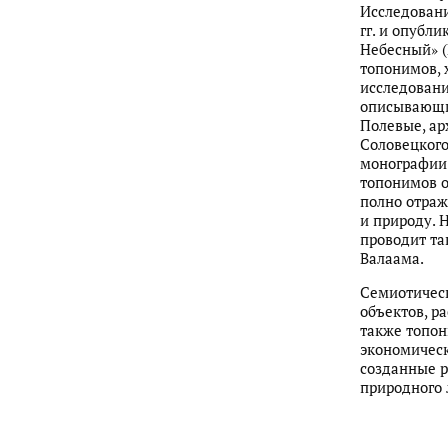
Исследовани
гг. и опубл
Небесный» (
топонимов,
исследовани
описывающи
Полевые, ар
Соловецкого
монографии 
топонимов о
полно отраж
и природу. 
проводит та
Валаама.
Семиотическ
объектов, р
также топон
экономичес
созданные 
природного 