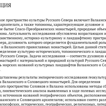
АЦИЯ
ое пространство культуры Русского Севера включает Валаамс
архипелаги, а также топонимы, характеризующие духовное и
е бытие Спасо-Преображенских монастырей, природные объек
иона. Актуальность исследования обусловлена возрастающим 
равственному, историко-культурному и ландшафтному простра
вера, духовность которого определяется фундаментальной рол
 и Валаамского православных монастырей. Целью данной стат
ределение
культурно-исторического, топонимического и ланд
 Русского Севера. Задачи исследования — соотнести духовную 
настырей с материальной и природной культурой Русского Сев
ь мирских названий культурных ландшафтов Валаамского и С
.
едставлены результаты эмпирического исследования геокульту
а Валаамского и Соловецкого монастырей. Для определения
ого пространства Соловков и Валаама использованы методы с
 лингвистического анализа выявленных в ходе полевых иссле
х источников названий географических объектов, расположен
лаамского и Соловецкого архипелагов; использован синтез ра
илософских, исторических, географических, религиозных, лите