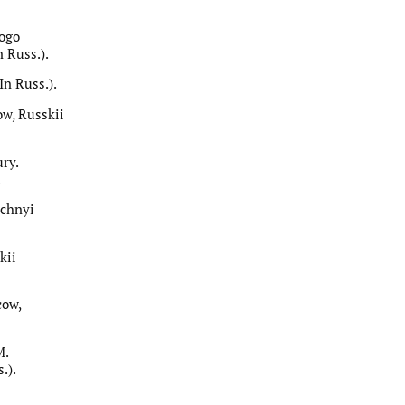
nogo
n Russ.).
In Russ.).
ow, Russkii
ury.
.
uchnyi
kii
cow,
M.
.).