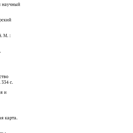
ий научный
орский
. М. :
.
ство
334 с.
ия и
я карта.