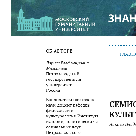
ОБ АВТОРЕ
ГЛАВН
Лариса Владимировна
Михайлова
Петрозаводский
государственный
университет
Россия
Кандидат философских
СЕМИ
наук, доцент кафедры
философии и
КУЛЬТ
культурологии Института
истории, политических и
Лариса Влад
социальных наук
Петрозаводского