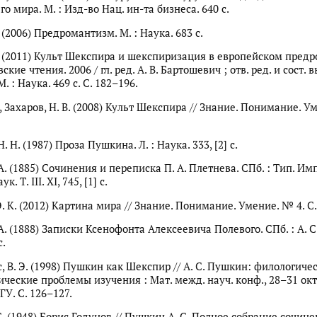
го мира. М. : Изд-во Нац. ин-та бизнеса. 640 с.
. (2006) Предромантизм. М. : Наука. 683 с.
А. (2011) Культ Шекспира и шекспиризация в европейском пред
кие чтения. 2006 / гл. ред. А. В. Бартошевич ; отв. ред. и сост. в
. : Наука. 469 с. С. 182–196.
., Захаров, Н. В. (2008) Культ Шекспира // Знание. Понимание. У
. Н. (1987) Проза Пушкина. Л. : Наука. 333, [2] с.
А. (1885) Сочинения и переписка П. А. Плетнева. СПб. : Тип. Имп
. Т. III. XI, 745, [1] с.
. К. (2012) Картина мира // Знание. Понимание. Умение. № 4. С.
А. (1888) Записки Ксенофонта Алексеевича Полевого. СПб. : А. С
с.
, В. Э. (1998) Пушкин как Шекспир // А. С. Пушкин: филологиче
ические проблемы изучения : Мат. межд. науч. конф., 28–31 ок
ДГУ. С. 126–127.
. (1948) Борис Годунов // Пушкин А. С. Полное собрание сочинен