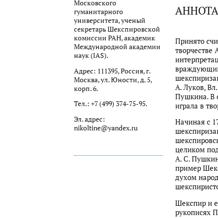
Московского
АННОТ
гуманитарного
университета, ученый
секретарь Шекспировской
комиссии РАН, академик
Принято счи
Международной академии
творчестве 
наук (IAS).
интерпретац
враждующими
Адрес: 111395, Россия, г.
шекспиризац
Москва, ул. Юности, д. 5,
А. Луков, Вл
корп. 6.
Пушкина. В 
Тел.: +7 (499) 374-75-95.
играла в тв
Эл. адрес:
Начиная с 1
nikoltine@yandex.ru
шекспиризац
шекспировск
целиком под
А. С. Пушкин
пример Шек
духом наро
шекспиристо
Шекспир и е
рукописях П