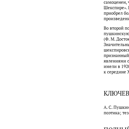
самоценен, 
Шекспире». 
приобрел бо
произведени
Во второй п
пушкинскую 
(Ф. М. Достое
Значительн
шекспировск
признанный 
явлениями с
имели в 192
к середине 
КЛЮЧЕВ
А. С. Пушки
поэтика; те