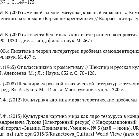
№ 1. C. 149–175.
М. В. (2005) «Не шей ты мне, матушка, красный сарафан...». Ко
енского костюма в «Барышне-крестьянке» // Вопросы литератур
М. В. (2007) «Повести Белкина» в контексте раннего восприяти
0–1830 : дис. ... канд. филол. наук. М. 267 с.
 (2006) Писатель в теории литературы: проблема самоидентифика
. наук. М. 467 с.
Р. (1965) От классицизма к романтизму // Шекспир и русская кул
. Алексеева. М. ; Л. : Наука. 832 с. С. 70–128.
 В. (2008) Шекспиризм русской классической литературы: тезау
 ред. Вл. А. Луков. М. : Изд-во Моск. гуманит. ун-та. 320 с.
. Ф. (2012) Культурная картина мира: теоретические проблемы. 
Т. Ф. (2015) Культурная картина мира как ядро тезауруса в кон
ндреевича Лукова [Электронный ресурс] // Информационный
й портал «Знание. Понимание. Умение». № 3 (май — июнь). UR
our¬nal.ru/e-zpu/2015/3/Kuznetsova_Cultural-World-View/ (дата