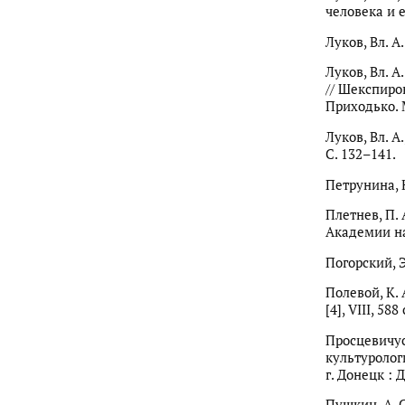
человека и е
Луков, Вл. А
Луков, Вл. 
// Шекспировс
Приходько. М
Луков, Вл. А
С. 132–141.
Петрунина, Н
Плетнев, П. 
Академии наук
Погорский, Э
Полевой, К. 
[4], VIII, 588 
Просцевичус
культуролог
г. Донецк : 
Пушкин, А. С