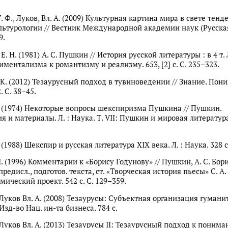
. Ф., Луков, Вл. А. (2009) Культурная картина мира в свете тен
льтурологии // Вестник Международной академии наук (Русская
9.
Е. Н. (1981) А. С. Пушкин // История русской литературы : в 4 т. 
тиментализма к романтизму и реализму. 653, [2] с. С. 235–323.
 К. (2012) Тезаурусный подход в тувиноведении // Знание. Пон
 С. 38–45.
. (1974) Некоторые вопросы шекспиризма Пушкина // Пушкин.
 и материалы. Л. : Наука. Т. VII: Пушкин и мировая литература.
 (1988) Шекспир и русская литература XIX века. Л. : Наука. 328 с
. (1996) Комментарии к «Борису Годунову» // Пушкин, А. С. Бор
 предисл., подготов. текста, ст. «Творческая история пьесы» С. А
мический проект. 542 с. С. 129–359.
, Луков Вл. А. (2008) Тезаурусы: Субъектная организация гумани
 Изд-во Нац. ин-та бизнеса. 784 с.
, Луков Вл. А. (2013) Тезаурусы II: Тезаурусный подход к поним