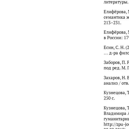
литературы. 
Елифёрова, 
семантика ж
213–231.
Елифёрова, 
в России: 179
Есин, С. Н.
… д-ра филол
Заборов, П. 
под ред. М. П
Захаров, Н.
анализ / отв.
Кузнецова, Т
250 с.
Кузнецова, 
Владимира А
гуманитарны
http://zpu-j