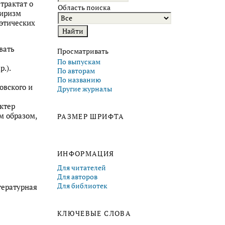
трактат о
Область поиска
пиризм
оэтических
вать
Просматривать
По выпускам
р.).
По авторам
По названию
овского и
Другие журналы
актер
м образом,
РАЗМЕР ШРИФТА
ИНФОРМАЦИЯ
Для читателей
Для авторов
Для библиотек
тературная
КЛЮЧЕВЫЕ СЛОВА