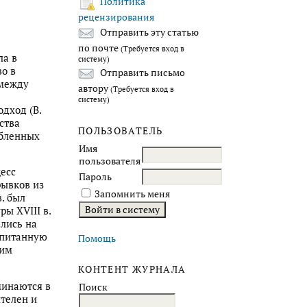
Политика
рецензирования
Отправить эту статью
по почте
(Требуется вход в
ла в
систему)
во в
Отправить письмо
 между
автору
(Требуется вход в
систему)
дход (В.
ества
ПОЛЬЗОВАТЕЛЬ
юбленных
Имя
пользователя
цесс
Пароль
рывков из
Запомнить меня
. был
ы XVIII в.
ались на
опитанную
Помощь
ким
КОНТЕНТ ЖУРНАЛА
минаются в
Поиск
телен и