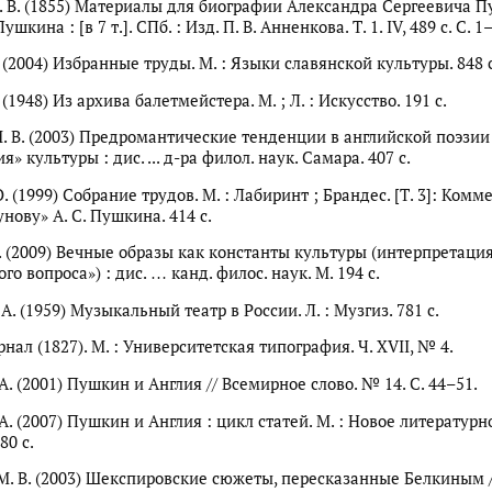
. В. (1855) Материалы для биографии Александра Сергеевича П
кина : [в 7 т.]. СПб. : Изд. П. В. Анненкова. Т. 1. IV, 489 с. С. 1
. (2004) Избранные труды. М. : Языки славянской культуры. 848 с
 (1948) Из архива балетмейстера. М. ; Л. : Искусство. 191 с.
. В. (2003) Предромантические тенденции в английской поэзии 
я» культуры : дис. ... д-ра филол. наук. Самара. 407 с.
О. (1999) Собрание трудов. М. : Лабиринт ; Брандес. [Т. 3]: Комм
нову» А. С. Пушкина. 414 с.
Н. (2009) Вечные образы как константы культуры (интерпретаци
го вопроса») : дис. … канд. филос. наук. М. 194 с.
 А. (1959) Музыкальный театр в России. Л. : Музгиз. 781 с.
ал (1827). М. : Университетская типография. Ч. XVII, № 4.
А. (2001) Пушкин и Англия // Всемирное слово. № 14. С. 44–51.
А. (2007) Пушкин и Англия : цикл статей. М. : Новое литературн
80 с.
М. В. (2003) Шекспировские сюжеты, пересказанные Белкиным 