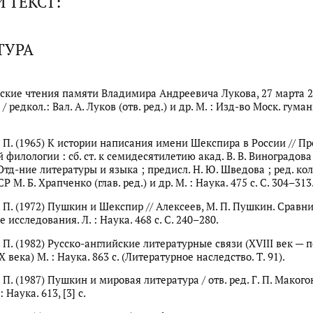
 ТЕКСТ:
ТУРА
ские чтения памяти Владимира Андреевича Лукова, 27 марта 201
/ редкол.: Вал. А. Луков (отв. ред.) и др. М. : Изд-во Моск. гуман
. П. (1965) К истории написания имени Шекспира в России // П
филологии : сб. ст. к семидесятилетию акад. В. В. Виноградова 
тд-ние литературы и языка ; предисл. Н. Ю. Шведова ; ред. кол
Р М. Б. Храпченко (глав. ред.) и др. М. : Наука. 475 с. С. 304–313
. П. (1972) Пушкин и Шекспир // Алексеев, М. П. Пушкин. Сравн
 исследования. Л. : Наука. 468 с. С. 240–280.
 П. (1982) Русско-английские литературные связи (XVIII век — 
 века) М. : Наука. 863 с. (Литературное наследство. Т. 91).
 П. (1987) Пушкин и мировая литература / отв. ред. Г. П. Макогон
 Наука. 613, [3] с.