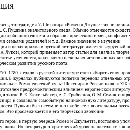
АЦИЯ
тать, что трагедия У. Шекспира «Ромео и Джульетта» не остави
А. С. Пушкина значительного следа. Обычно отмечаются сходст
ии любовного сюжета и образов лирических героев, конфликт
 семьями родителей и т. д. Важное значение в изучении
ии и шекспиризма в русской литературе имеет тезаурусный по
. А. Луков), который применяет автор статьи для анализа творч
статье уточняется, какое место печальная история юных возл
орческом развитии русского поэта.
770–1780-х годов в русской литературе стал набирать силу про
ии. В журналах публикуются попытки перевода отдельных от
их пьес. Романтический культ Шекспира в России начала XIX в
готовлен предромантическим влиянием европейской литератур
, а также В. К. Кюхельбекер, А. С. Грибоедов, О. М. Сомов, опир
спира и создавали самобытную национальную литературу, пр
дности. Пушкин был несомненно наиболее значительным русс
м. Это прослеживается в его творческой эволюции.
го герои, в первую очередь Ромео и Джульетта, постоянно упо
ушкина. Их литературно-критический уровень настолько значи