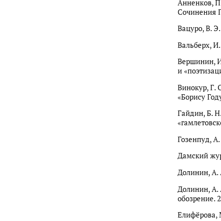
Анненков, П
Сочинения Пуш
Вацуро, В. Э
Вальберх, И.
Вершинин, И
и «поэтизаци
Винокур, Г. 
«Борису Году
Гайдин, Б. 
«гамлетовско
Гозенпуд, А.
Дамский журн
Долинин, А. 
Долинин, А. 
обозрение. 2
Елифёрова, 