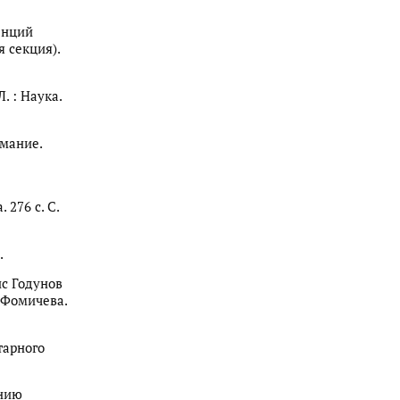
денций
 секция).
Л. : Наука.
имание.
 276 с. С.
.
ис Годунов
. Фомичева.
тарного
анию