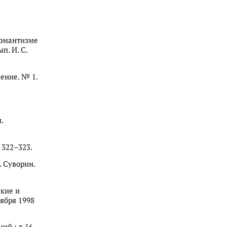
романтизме
ып. И. С.
мение. № 1.
.
 322–323.
. Суворин.
ские и
тября 1998
ий : в 16