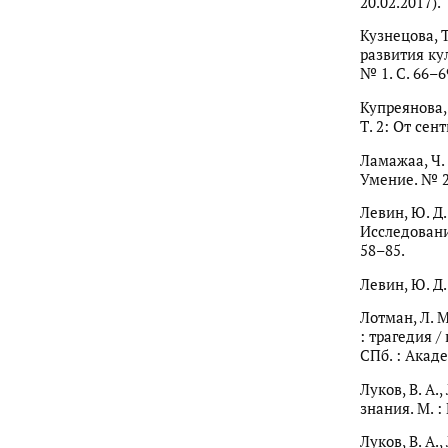
20.02.2017).
Кузнецова, Т
развития ку
№ 1. С. 66–6
Купреянова, 
Т. 2: От сен
Ламажаа, Ч.
Умение. № 2.
Левин, Ю. Д
Исследования
58–85.
Левин, Ю. Д.
Лотман, Л. М
: трагедия /
СПб. : Акаде
Луков, В. А.
знания. М. :
Луков, В. А.