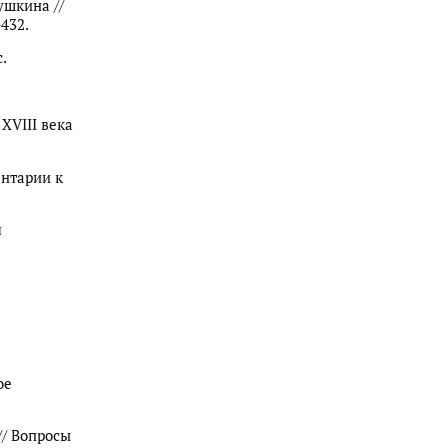
ушкина //
–432.
.
XVIII века
ентарии к
я
ое
// Вопросы