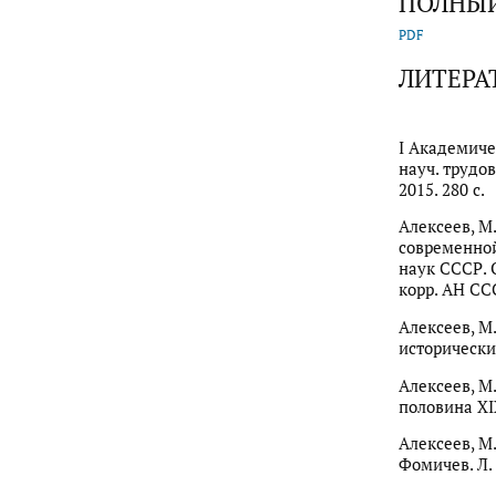
ПОЛНЫЙ
PDF
ЛИТЕРА
I Академиче
науч. трудов 
2015. 280 с.
Алексеев, М
современной 
наук СССР. О
корр. АН ССС
Алексеев, М
исторические
Алексеев, М.
половина XIX
Алексеев, М.
Фомичев. Л. :