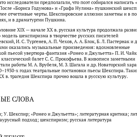
что исследователи предполагали, что поэт собирался написать «
После «Бориса Годунова» и «Графа Нулина» пушкинский шекс
лее отчетливые черты. Шекспировские аллюзии заметны и в п
ях, и в драматургии Пушкина.
оловине XIX — начале XX в. русская культура продолжала разви
модель шекспиризма в творчестве русских писателей
вский, И. С. Тургенев, А. П. Чехов, А. А. Блок, Б. Л. Пастернак и д
ыми оказались музыкальные произведения: вдохновленные
ой пьесой увертюра-фантазия «Ромео и Джульетта» П. И. Чайк
классический балет С. С. Прокофьева. В живописи заметными
тали работы М. А. Врубеля, М. З. Шагала и др. Новаторский хар
0–1930-х годах театральные постановки пьесы Шекспира. Таки
XX в. трагедия Шекспира прочно вошла в русскую культуру.
ЫЕ СЛОВА
н; У. Шекспир; «Ромео и Джульетта»; литературная критика; ли
заурусный подход; шекспиризм; русская литература