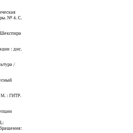
мическая
ы. № 4. С.
я Шекспира
ции : дис.
ьтура /
русный
М. : ГИТР.
цепции
L:
 обращения: