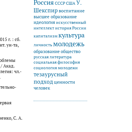
Россия
У.
СССР
США
Шекспир
воспитание
высшее образование
идеология
искусственный
история России
интеллект
культура
капитализм
5 г. : сб.
молодежь
ит. ун-та,
личность
образование
общество
русская литература
роблемы
социальная философия
/ Акад.
социология молодежи
легия: чл.-
тезаурусный
.
подход
ценности
ительно-
человек
первая
енко, С. А.