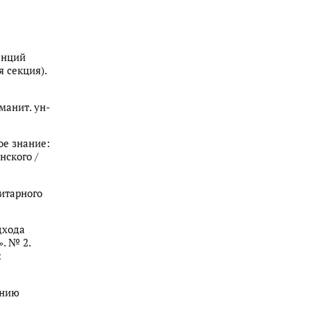
денций
 секция).
уманит. ун-
ное знание:
нского /
нитарного
одхода
. № 2.
:
анию