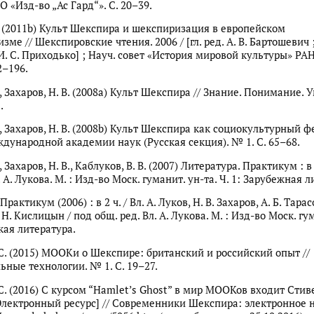
 «Изд-во „Ас Гард“». С. 20–39.
А. (2011b) Культ Шекспира и шекспиризация в европейском
ме // Шекспировские чтения. 2006 / [гл. ред. А. В. Бартошевич ;
 И. С. Приходько] ; Науч. совет «История мировой культуры» РАН.
2–196.
., Захаров, Н. В. (2008a) Культ Шекспира // Знание. Понимание.
.
., Захаров, Н. В. (2008b) Культ Шекспира как социокультурный ф
дународной академии наук (Русская секция). № 1. С. 65–68.
, Захаров, Н. В., Каблуков, В. В. (2007) Литература. Практикум : в 
. А. Лукова. М. : Изд-во Моск. гуманит. ун-та. Ч. 1: Зарубежная 
рактикум (2006) : в 2 ч. / Вл. А. Луков, Н. В. Захаров, А. Б. Тарасо
 Н. Кислицын / под общ. ред. Вл. А. Лукова. М. : Изд-во Моск. гу
ская литература.
 С. (2015) МООКи о Шекспире: британский и российский опыт //
ьные технологии. № 1. С. 19–27.
 С. (2016) C курсом “Hamlet’s Ghost” в мир МООКов входит Стив
Электронный ресурс] // Современники Шекспира: электронное 