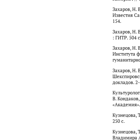
Захаров, Н. 
Известия Са
154.
Захаров, Н. 
: ГИТР. 504 с
Захаров, Н. 
Института 
гуманитарно
Захаров, Н. 
Шекспировск
докладов. 2-
Культурологи
В. Кондаков,
«Академия». 
Кузнецова, Т
250 с.
Кузнецова, 
Владимира А