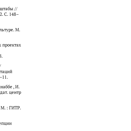
сштабы //
. С. 148–
льтуре. М.
ых проектах
8.
/
отаций
–11.
наббе , И.
здат. центр
М. : ГИТР.
цепции