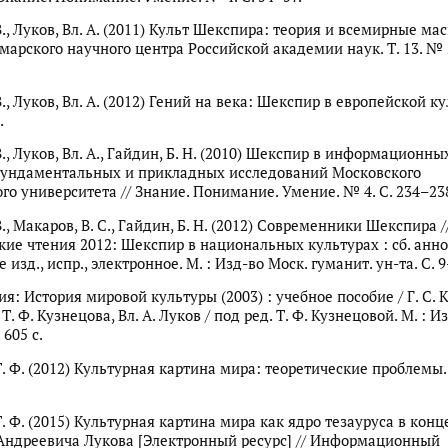
В., Луков, Вл. А. (2011) Культ Шекспира: теория и всемирные ма
марского научного центра Российской академии наук. Т. 13. № 2
В., Луков, Вл. А. (2012) Гений на века: Шекспир в европейской ку
.
В., Луков, Вл. А., Гайдин, Б. Н. (2010) Шекспир в информационн
фундаментальных и прикладных исследований Московского
го университета // Знание. Понимание. Умение. № 4. С. 234–23
В., Макаров, В. С., Гайдин, Б. Н. (2012) Современники Шекспира /
ие чтения 2012: Шекспир в национальных культурах : сб. анн
е изд., испр., электронное. М. : Изд-во Моск. гуманит. ун-та. С. 9
я: История мировой культуры (2003) : учебное пособие / Г. С. К
 Т. Ф. Кузнецова, Вл. А. Луков / под ред. Т. Ф. Кузнецовой. М. : И
605 с.
. Ф. (2012) Культурная картина мира: теоретические проблемы. 
Т. Ф. (2015) Культурная картина мира как ядро тезауруса в кон
ндреевича Лукова [Электронный ресурс] // Информационный