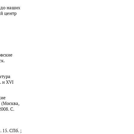
в до наших
ий центр
овские
ск.
атура
 и XVI
кие
 (Москва,
2008. С.
15. СПб. ;