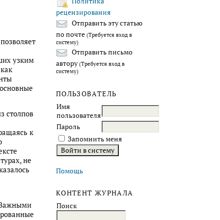
Политика
рецензирования
Отправить эту статью
по почте
(Требуется вход в
 позволяет
систему)
Отправить письмо
ших узким
автору
(Требуется вход в
 как
систему)
анты
 основные
ПОЛЬЗОВАТЕЛЬ
Имя
из столпов
пользователя
Пароль
ращаясь к
Запомнить меня
о
ексте
турах, не
 казалось
Помощь
КОНТЕНТ ЖУРНАЛА
. Важными
Поиск
ированные