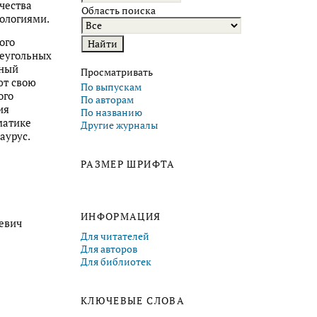
чества
Область поиска
нологиями.
ого
аеугольных
сный
Просматривать
ют свою
По выпускам
ого
По авторам
ия
По названию
матике
Другие журналы
аурус.
РАЗМЕР ШРИФТА
ИНФОРМАЦИЯ
евич
Для читателей
Для авторов
Для библиотек
КЛЮЧЕВЫЕ СЛОВА