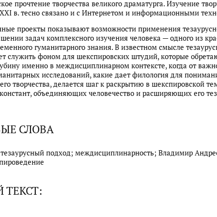
кое прочтение творчества великого драматурга. Изучение твор
XXI в. тесно связано и с Интернетом и информационными тех
нные проекты показывают возможности применения тезаурусн
ешении задач комплексного изучения человека — одного из кр
еменного гуманитарного знания. В известном смысле тезауру
т служить фоном для шекспировских штудий, которые обрета
лубину именно в междисциплинарном контексте, когда от важн
манитарных исследований, какие дает филология для пониман
его творчества, делается шаг к раскрытию в шекспировской те
констант, объединяющих человечество и расширяющих его тез
ЫЕ СЛОВА
 тезаурусный подход; междисциплинарность; Владимир Андре
спироведение
 ТЕКСТ: