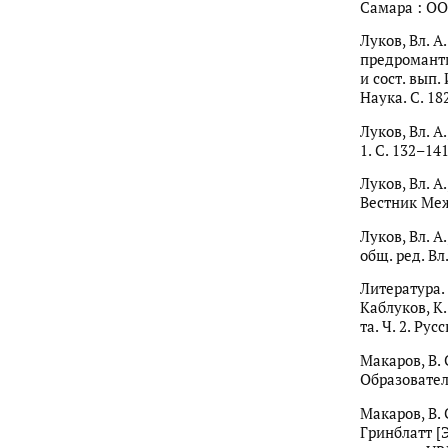
Самара : ООО
Луков, Вл. 
предромантиз
и сост. вып.
Наука. С. 18
Луков, Вл. А
1. С. 132–141
Луков, Вл. А
Вестник Меж
Луков, Вл. А.
общ. ред. Вл
Литература. П
Каблуков, К.
та. Ч. 2. Рус
Макаров, В.
Образовател
Макаров, В.
Гринблатт [