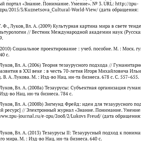
й портал «Знание. Понимание. Умение». № 3. URL: http://zpu-
-zpu/2015/3/Kuznetsova_Cultural-World-View/ (дата обращения:
. Ф., Луков, Вл. А. (2009) Культурная картина мира в свете тен
льтурологии // Вестник Международной академии наук (Русская
9.
 (2010) Социальное проектирование : учеб. пособие. М. : Моск. г
40 с.
, Луков, Вл. А. (2006) Теория тезаурусного подхода // Гуманитар
азвития в XXI веке : в честь 70-летия Игоря Михайловича Ильи
. В. А. Лукова. М. : Изд-во Нац. ин-та бизнеса. 678 с. С. 557–655.
, Луков, Вл. А. (2008a) Тезаурусы: Субъектная организация гума
 Изд-во Нац. ин-та бизнеса. 784 с.
, Луков, Вл. А. (2008b) Зигмунд Фрейд: идеи для тезаурусного п
й ресурс] // Электронный журнал «Знание. Понимание. Умение»
www.zpu-journal.ru/e-zpu/2oo8/2/Lukovs Freud/ (дата обращения
, Луков, Вл. А. (2013) Тезаурусы II: Тезаурусный подход к поним
го мира. М. : Изд-во Нац. ин-та бизнеса. 640 с.