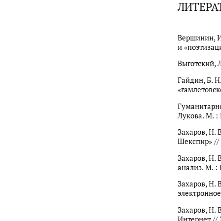
ЛИТЕРА
Вершинин, И
и «поэтизаци
Выготский, Л
Гайдин, Б. 
«гамлетовско
Гуманитарное
Лукова. М. :
Захаров, Н.
Шекспир» //
Захаров, Н.
анализ. М. :
Захаров, Н. 
электронное
Захаров, Н. 
Интернет //