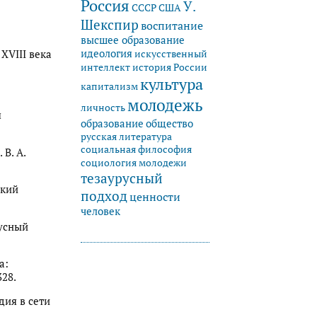
Россия
У.
СССР
США
Шекспир
воспитание
высшее образование
идеология
XVIII века
искусственный
история России
интеллект
культура
капитализм
молодежь
личность
я
образование
общество
русская литература
социальная философия
В. А.
социология молодежи
тезаурусный
ский
подход
ценности
человек
русный
а:
328.
дия в сети