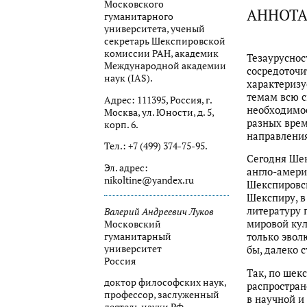
Московского
АННОТ
гуманитарного
университета, ученый
секретарь Шекспировской
комиссии РАН, академик
Тезауруснос
Международной академии
сосредоточи
наук (IAS).
характеризу
темам всю с
Адрес: 111395, Россия, г.
необходимое
Москва, ул. Юности, д. 5,
разных врем
корп. 6.
направления
Тел.: +7 (499) 374-75-95.
Сегодня Шек
Эл. адрес:
англо-амери
nikoltine@yandex.ru
Шекспировск
Шекспиру, в
литературу 
Валерий Андреевич Луков
мировой кул
Московский
гуманитарный
только эвол
университет
бы, далеко 
Россия
Так, по шек
доктор философских наук,
распростран
профес­сор, заслуженный
в научной и