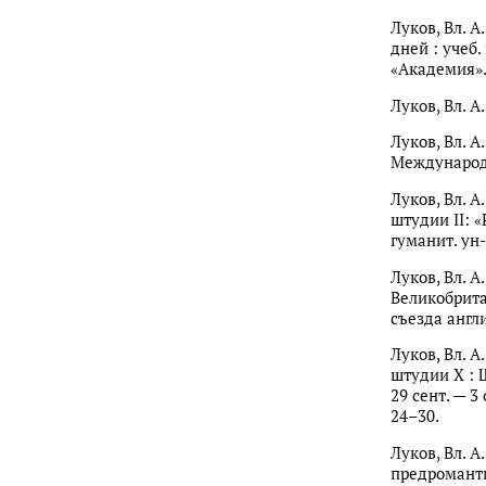
Луков, Вл. 
дней : учеб.
«Академия». 
Луков, Вл. А
Луков, Вл. А
Международн
Луков, Вл. 
штудии II: 
гуманит. ун-
Луков, Вл. А
Великобрита
съезда англи
Луков, Вл. 
штудии X : 
29 сент. — 3 
24–30.
Луков, Вл. 
предроманти