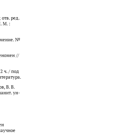
 отв. ред.
 М. :
 Умение. №
еномен //
2 ч. / под
литература.
в, В. В.
манит. ун-
ен
научное