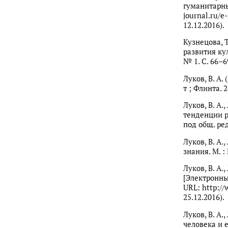
гуманитарны
journal.ru/e
12.12.2016).
Кузнецова, Т
развития ку
№ 1. С. 66–6
Луков, В. А.
т ; Флинта. 2
Луков, В. А.
тенденции р
под общ. ред
Луков, В. А.
знания. М. :
Луков, В. А.
[Электронны
URL: http://
25.12.2016).
Луков, В. А.
человека и е