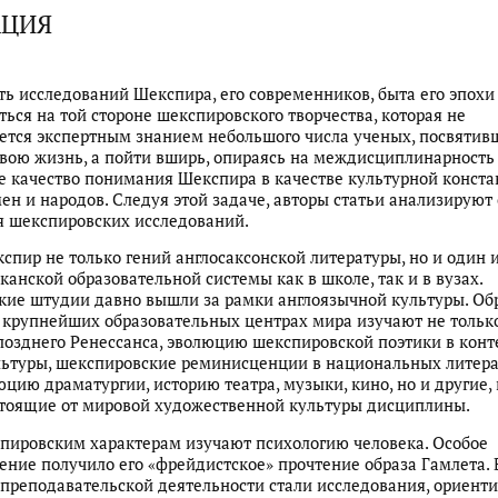
АЦИЯ
ть исследований Шекспира, его современников, быта его эпохи
ться на той стороне шекспировского творчества, которая не
ется экспертным знанием небольшого числа ученых, посвятив
вою жизнь, а пойти вширь, опираясь на междисциплинарность
 качество понимания Шекспира в качестве культурной конст
ен и народов. Следуя этой задаче, авторы статьи анализируют
 шекспировских исследований.
спир не только гений англосаксонской литературы, но и один 
канской образовательной системы как в школе, так и в вузах.
ие штудии давно вышли за рамки англоязычной культуры. Об
 крупнейших образовательных центрах мира изучают не тольк
позднего Ренессанса, эволюцию шекспировской поэтики в конт
ьтуры, шекспировские реминисценции в национальных литера
юцию драматургии, историю театра, музыки, кино, но и другие,
стоящие от мировой художественной культуры дисциплины.
спировским характерам изучают психологию человека. Особое
ение получило его «фрейдистское» прочтение образа Гамлета
 преподавательской деятельности стали исследования, ориент