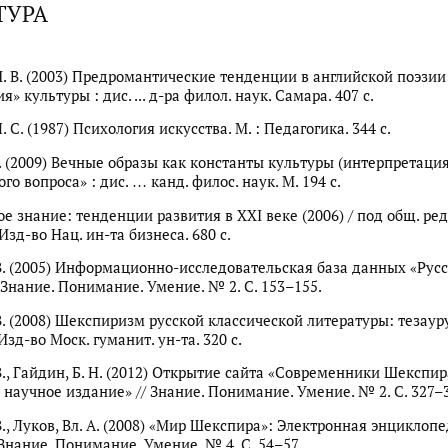
ТУРА
. В. (2003) Предромантические тенденции в английской поэзии 
я» культуры : дис. ... д-ра филол. наук. Самара. 407 с.
. С. (1987) Психология искусства. М. : Педагогика. 344 с.
Н. (2009) Вечные образы как константы культуры (интерпретаци
го вопроса» : дис. … канд. филос. наук. М. 194 с.
 знание: тенденции развития в XXI веке (2006) / под общ. ред. 
 Изд-во Нац. ин-та бизнеса. 680 с.
 В. (2005) Информационно-исследовательская база данных «Рус
 Знание. Понимание. Умение. № 2. С. 153–155.
 В. (2008) Шекспиризм русской классической литературы: тезау
 Изд-во Моск. гуманит. ун-та. 320 с.
В., Гайдин, Б. Н. (2012) Открытие сайта «Современники Шекспир
 научное издание» // Знание. Понимание. Умение. № 2. С. 327–
В., Луков, Вл. А. (2008) «Мир Шекспира»: Электронная энциклопе
 Знание. Понимание. Умение. № 4. С. 54–57.