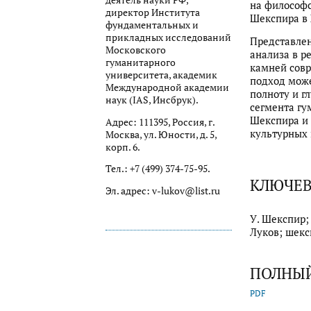
деятель науки РФ,
на философс
директор Института
Шекспира в 
фундаментальных и
прикладных исследований
Представле
Московского
анализа в р
гуманитарного
камней совр
университета, академик
подход може
Международной академии
полноту и г
наук (IAS, Инсбрук).
сегмента гу
Шекспира и 
Адрес: 111395, Россия, г.
культурных 
Москва, ул. Юности, д. 5,
корп. 6.
Тел.: +7 (499) 374-75-95.
КЛЮЧЕВ
Эл. адрес: v-lukov@list.ru
У. Шекспир;
Луков; шек
ПОЛНЫЙ
PDF