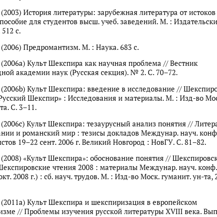
А. (2003) История литературы: зарубежная литература от истоко
 пособие для студентов высш. учеб. заведений. М. : Издательск
512 с.
. (2006) Предромантизм. М. : Наука. 683 с.
. (2006a) Культ Шекспира как научная проблема // Вестник
ой академии наук (Русская секция). № 2. С. 70–72.
А. (2006b) Культ Шекспира: введение в исследование // Шекспир
«Русский Шекспир» : Исследования и материалы. М. : Изд-во Мо
та. С. 3–11.
. (2006c) Культ Шекспира: тезаурусный анализ понятия // Литер
нии и романский мир : тезисы докладов Междунар. науч. конф.
стов 19–22 сент. 2006 г. Великий Новгород : НовГУ. С. 81–82.
А. (2008) «Культ Шекспира»: обоснование понятия // Шекспировс
Шекспировские чтения 2008 : материалы Междунар. науч. конф.
окт. 2008 г.) : сб. науч. трудов. М. : Изд-во Моск. гуманит. ун-та, 
А. (2011a) Культ Шекспира и шекспиризация в европейском
зме // Проблемы изучения русской литературы XVIII века. Вып. 