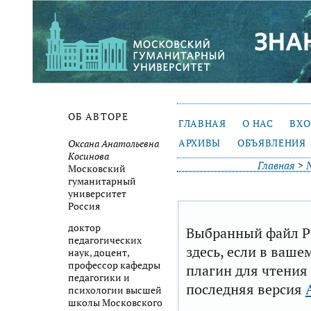
ОБ АВТОРЕ
ГЛАВНАЯ
О НАС
ВХ
АРХИВЫ
ОБЪЯВЛЕНИЯ
Оксана Анатольевна
Косинова
Главная
>
Московский
гуманитарный
университет
Россия
доктор
Выбранный файл P
педагогических
здесь, если в ваше
наук, доцент,
профессор кафедры
плагин для чтения
педагогики и
последняя версия
психологии высшей
школы Московского