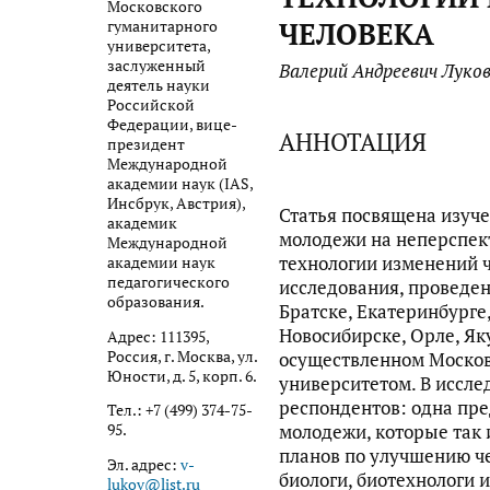
Московского
ЧЕЛОВЕКА
гуманитарного
университета,
заслуженный
Валерий Андреевич Луко
деятель науки
Российской
Федерации, вице-
АННОТАЦИЯ
президент
Международной
академии наук (IAS,
Инсбрук, Австрия),
Статья посвящена изуче
академик
молодежи на неперспек
Международной
технологии изменений ч
академии наук
педагогического
исследования, проведен
образования.
Братске, Екатеринбурге
Новосибирске, Орле, Яку
Адрес: 111395,
Россия, г. Москва, ул.
осуществленном Моско
Юности, д. 5, корп. 6.
университетом. В иссл
респондентов: одна пре
Тел.: +7 (499) 374-75-
молодежи, которые так 
95.
планов по улучшению ч
Эл. адрес:
v-
биологи, биотехнологи и
lukov@list.ru