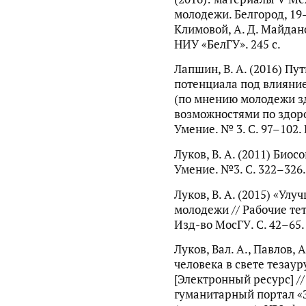
молодежи. Белгород, 19–2
Климовой, А. Д. Майданс
НИУ «БелГУ». 245 с.
Лапшин, В. А. (2016) Пу
потенциала под влияни
(по мнению молодежи з
возможностями по здоро
Умение. № 3. С. 97–102. 
Луков, В. А. (2011) Био
Умение. №3. С. 322–326.
Луков, В. А. (2015) «Улу
молодежи // Рабочие тет
Изд-во МосГУ. С. 42–65.
Луков, Вал. А., Павлов, 
человека в свете тезау
[Электронный ресурс] 
гуманитарный портал «