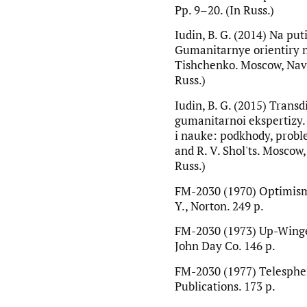
Pp. 9–20. (In Russ.)
Iudin, B. G. (2014) Na put
Gumanitarnye orientiry n
Tishchenko. Moscow, Navig
Russ.)
Iudin, B. G. (2015) Transd
gumanitarnoi ekspertizy. I
i nauke: podkhody, probl
and R. V. Shol'ts. Moscow,
Russ.)
FM-2030 (1970) Optimism
Y., Norton. 249 p.
FM-2030 (1973) Up-Winger
John Day Co. 146 p.
FM-2030 (1977) Telespher
Publications. 173 p.