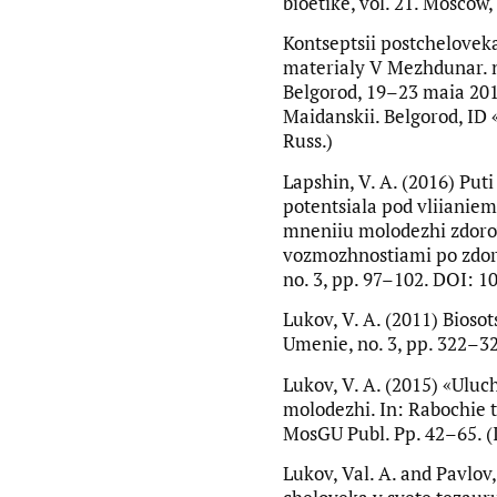
bioetike, vol. 21. Moscow,
Kontseptsii postcheloveka 
materialy V Mezhdunar. n
Belgorod, 19–23 maia 2016
Maidanskii. Belgorod, ID 
Russ.)
Lapshin, V. A. (2016) Put
potentsiala pod vliianiem
mneniiu molodezhi zdoro
vozmozhnostiami po zdoro
no. 3, pp. 97–102. DOI: 1
Lukov, V. A. (2011) Biosot
Umenie, no. 3, pp. 322–32
Lukov, V. A. (2015) «Uluc
molodezhi. In: Rabochie t
MosGU Publ. Pp. 42–65. (I
Lukov, Val. A. and Pavlov