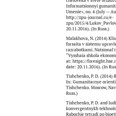
cheloveka v svete tezaur
Informatsionnyi gumanita
Umenie», no. 4 (July — Au
http://zpu-journal.ru/e-
zpu/2015/4/Lukov_Pavlov
20.11.2016). (In Russ.)
Malakhova, N. (2014) Kli
forsaita v sistemu upravl
razrabotkami. Natsional'ny
“Vysshaia shkola ekonomi
at: https://foresight.hs
date: 20.11.2016). (In Rus
Tishchenko, P. D. (2014) B
In: Gumanitarnye orienti
Tishchenko. Moscow, Navig
Russ.)
Tishchenko, P. D. and Iudi
konvergentnykh tekhnolog
Rabochie tetradi po bioet