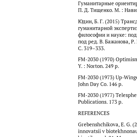
Гуманитарные ориентиры
П. Д. Тищенко. М. : Нави
Юдин, Б. Г. (2015) Тра
гуманитарной эксперти
философии и науке: под
под ред. В. Бажанова, Р. 
С. 319–333.
FM-2030 (1970) Optimism
Y. : Norton. 249 p.
FM-2030 (1973) Up-Wingers
John Day Co. 146 p.
FM-2030 (1977) Telesphere
Publications. 173 p.
REFERENCES
Grebenshchikova, E. G. (2
innovatsii v biotekhnonau