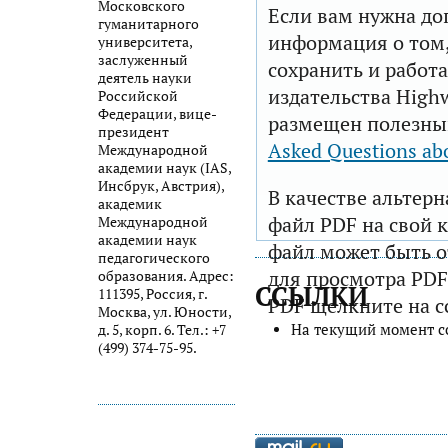
Московского
Если вам нужна до
гуманитарного
информация о том,
университета,
заслуженный
сохранить и работа
деятель науки
издательства Highw
Российской
Федерации, вице-
размещен полезны
президент
Asked Questions ab
Международной
академии наук (IAS,
Инсбрук, Австрия),
В качестве альтер
академик
файл PDF на свой 
Международной
академии наук
файл может быть 
педагогического
для просмотра PDF
образования. Адрес:
ССЫЛКИ
111395, Россия, г.
PDF щелкните на с
Москва, ул. Юности,
На текущий момент с
д. 5, корп. 6. Тел.: +7
(499) 374-75-95.