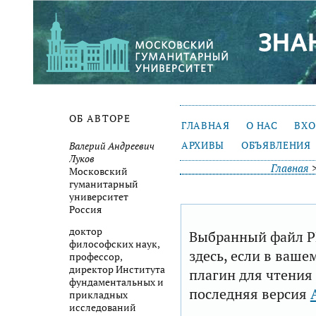
ОБ АВТОРЕ
ГЛАВНАЯ
О НАС
ВХ
АРХИВЫ
ОБЪЯВЛЕНИЯ
Валерий Андреевич
Луков
Главная
Московский
гуманитарный
университет
Россия
доктор
Выбранный файл P
философских наук,
здесь, если в ваше
профессор,
директор Института
плагин для чтения
фундаментальных и
последняя версия
прикладных
исследований