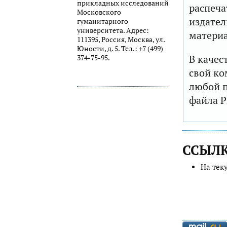
прикладных исследований
распеча
Московского
издател
гуманитарного
университета. Адрес:
матери
111395, Россия, Москва, ул.
Юности, д. 5. Тел.: +7 (499)
В качес
374-75-95.
свой ко
любой п
файла P
ССЫЛ
На тек