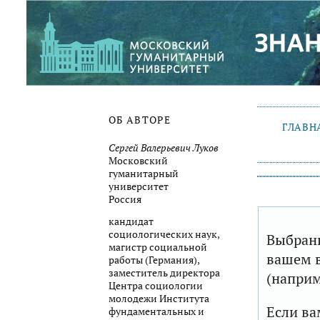
ОБ АВТОРЕ
ГЛАВН
Сергей Валерьевич Луков
Московский
гуманитарный
университет
Россия
кандидат
социологических наук,
Выбранн
магистр социальной
вашем в
работы (Германия),
заместитель директора
(наприм
Центра социологии
молодежи
Института
Если ва
фундаментальных и