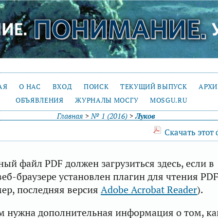
АЯ
О НАС
ВХОД
ПОИСК
ТЕКУЩИЙ ВЫПУСК
АРХ
ОБЪЯВЛЕНИЯ
ЖУРНАЛЫ МОСГУ
MOSGU.RU
Главная
>
№ 1 (2016)
>
Луков
Скачать этот
ый файл PDF должен загрузиться здесь, если в
еб-браузере установлен плагин для чтения PD
ер, последняя версия
Adobe Acrobat Reader
).
м нужна дополнительная информация о том, ка