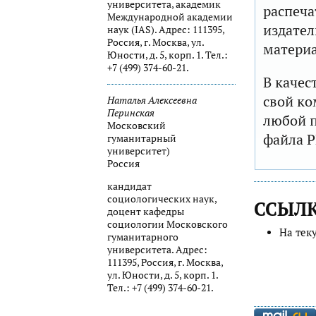
университета, академик
распеча
Международной академии
издател
наук (IAS). Адрес: 111395,
Россия, г. Москва, ул.
матери
Юности, д. 5, корп. 1. Тел.:
+7 (499) 374-60-21.
В качес
свой ко
Наталья Алексеевна
Перинская
любой п
Московский
файла P
гуманитарный
университет)
Россия
кандидат
социологических наук,
ССЫЛ
доцент кафедры
социологии Московского
На тек
гуманитарного
университета. Адрес:
111395, Россия, г. Москва,
ул. Юности, д. 5, корп. 1.
Тел.: +7 (499) 374-60-21.