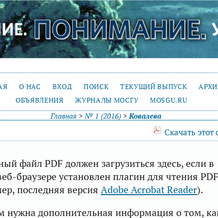
АЯ
О НАС
ВХОД
ПОИСК
ТЕКУЩИЙ ВЫПУСК
АРХ
ОБЪЯВЛЕНИЯ
ЖУРНАЛЫ МОСГУ
MOSGU.RU
Главная
>
№ 1 (2016)
>
Ковалева
Скачать этот
ый файл PDF должен загрузиться здесь, если в
еб-браузере установлен плагин для чтения PD
ер, последняя версия
Adobe Acrobat Reader
).
м нужна дополнительная информация о том, ка