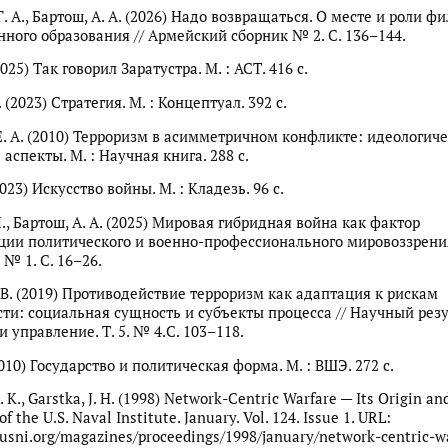
. А., Бартош, А. А. (2026) Надо возвращаться. О месте и роли ф
нного образования // Армейский сборник № 2. С. 136–144.
025) Так говорил Заратустра. М. : АСТ. 416 с.
. (2023) Стратегия. М. : Концептуал. 392 с.
Е. А. (2010) Терроризм в асимметричном конфликте: идеологиче
аспекты. М. : Научная книга. 288 с.
23) Искусство войны. М. : Кладезь. 96 с.
., Бартош, А. А. (2025) Мировая гибридная война как фактор
ии политического и военно-профессионального мировоззрения
№ 1. С. 16–26.
 В. (2019) Противодействие терроризм как адаптация к рискам
ти: социальная сущность и субъекты процесса // Научный резу
 управление. Т. 5. № 4.С. 103–118.
010) Государство и политическая форма. М. : ВШЭ. 272 с.
 K., Garstka, J. H. (1998) Network-Centric Warfare — Its Origin and
f the U.S. Naval Institute. January. Vol. 124. Issue 1. URL:
usni.org/magazines/proceedings/1998/january/network-centric-wa