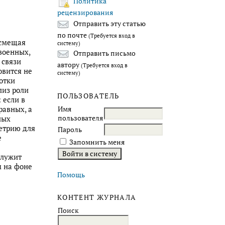
Политика
рецензирования
Отправить эту статью
по почте
(Требуется вход в
 смещая
систему)
военных,
Отправить письмо
 связи
автору
(Требуется вход в
овится не
систему)
отки
лиз роли
ПОЛЬЗОВАТЕЛЬ
 если в
равных, а
Имя
пользователя
ных
метрию для
Пароль
е
Запомнить меня
служит
м на фоне
Помощь
КОНТЕНТ ЖУРНАЛА
Поиск