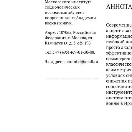
Московского института
АННОТ
социологических
исследований, член-
корреспондент Академии
военных наук.
Современны
акцент с за
Адрес: 107065, Российская
информацион
Федерация, г. Москва, ул.
глубокий ан
Камчатская, д. 3, оф. 198.
просто акад
Тел.: +7 (495) 469-01-30-08.
эффективной
симметричн
Эл. адрес: aerointel@mail.ru
классическо
асимметрия 
условиях си
снижения из
сопоставите
инструменто
инструменто
войны в Ира