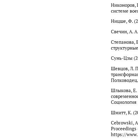
Никоноров, Г
системе вое
Ницше, Ф. (2
Свечин, А. А
Степанова, 
структурные 
Сунь-Цзы (20
Шевцов, Л. П
трансформац
Полководец. 
Шлыкова, Е.
современнос
Социология и
Шмитт, К. (2
Cebrowski, A.
Proceedings o
https://www.