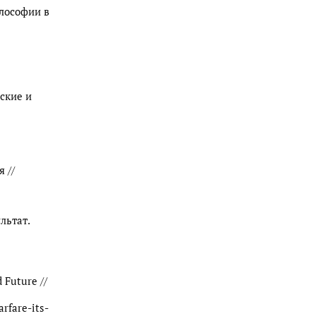
илософии в
ские и
 //
льтат.
 Future //
rfare-its-