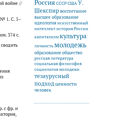
Россия
У.
ой войне //
СССР
США
Шекспир
воспитание
высшее образование
№ 1. С. 5–
идеология
искусственный
история России
интеллект
культура
ом. 374 с.
капитализм
молодежь
и сводить
личность
образование
общество
русская литература
социальная философия
социология молодежи
жения
тезаурусный
ых
.
подход
ценности
человек
. с фр. и
актория,