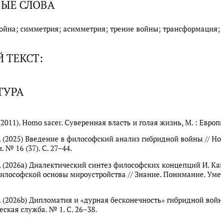
ЫЕ СЛОВА
ойна; симметрия; асимметрия; трение войны; трансформация;
 ТЕКСТ:
ТУРА
(2011). Homo sacer. Суверенная власть и голая жизнь, М. : Европа
А. (2025) Введение в философский анализ гибридной войны // Н
 № 16 (37). С. 27–44.
А. (2026a) Диалектический синтез философских концепций И. Кан
философской основы мироустройства // Знание. Понимание. Уме
А. (2026b) Дипломатия и «дурная бесконечность» гибридной войн
ская служба. № 1. С. 26–38.