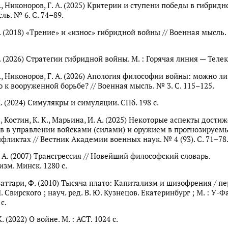
., Никоноров, Г. А. (2025) Критерии и ступени победы в гибридн
ль. № 6. С. 74–89.
. (2018) «Трение» и «износ» гибридной войны // Военная мысль. 
. (2026) Стратегии гибридной войны. М. : Горячая линия — Телек
А., Никоноров, Г. А. (2026) Апология философии войны: можно л
о к вооруженной борьбе? // Военная мысль. № 3. С. 115–125.
. (2024) Симулякры и симуляции. СПб. 198 с.
., Костин, К. К., Марьина, И. А. (2025) Некоторые аспекты дости
 в управлении войсками (силами) и оружием в прогнозируем
фликтах // Вестник Академии военных наук. № 4 (93). С. 71–78
. А. (2007) Трансгрессия // Новейший философский словарь.
зм. Минск. 1280 с.
ваттари, Ф. (2010) Тысяча плато: Капитализм и шизофрения / пер
И. Свирского ; науч. ред. В. Ю. Кузнецов. Екатеринбург ; М. : У-Ф
с.
. (2022) О войне. М. : АСТ. 1024 с.