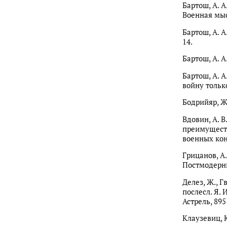
Бартош, А. А
Военная мыс
Бартош, А. А
14.
Бартош, А. А
Бартош, А. 
войну тольк
Бодрийяр, Ж
Вдовин, А. В
преимуществ
военных кон
Грицанов, А
Постмодерни
Делез, Ж., Г
послесл. Я. 
Астрель, 895 
Клаузевиц, К