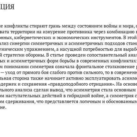
АЦИЯ
е конфликты стирают грань между состоянием войны и мира,
хвата территории на изнурение противника через комбинацию 
ных, кибернетических и экономических инструментов. В этой
ализ синергии симметричных и асимметричных подходов стан
емическим упражнением, а насущной потребностью для выраб
 стратегии обороны. В статье проведен сопоставительный ана
ых и асимметричных форм борьбы в современных конфликтах:
м понимании симметрия означала фронтальное столкновение 
— уход от прямого боя слабого против сильного, то в современ
льная сторона также начинает активно эксплуатировать асим
держек и сохранения «правдоподобного отрицания». На основ
льного анализа сделан вывод, что асимметрия стала основным
м наступательных действий в гибридной войне, а симметрия 
м сдерживания, что представляется логичным и обоснованны
не.