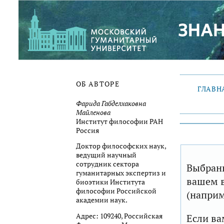
ОБ АВТОРЕ
ГЛАВН
Фарида Габделхаковна
Майленова
Институт философии РАН
Россия
Доктор философских наук,
ведущий научный
сотрудник сектора
Выбранн
гуманитарных экспертиз и
вашем в
биоэтики Института
философии Российской
(наприм
академии наук.
Адрес: 109240, Российская
Если ва