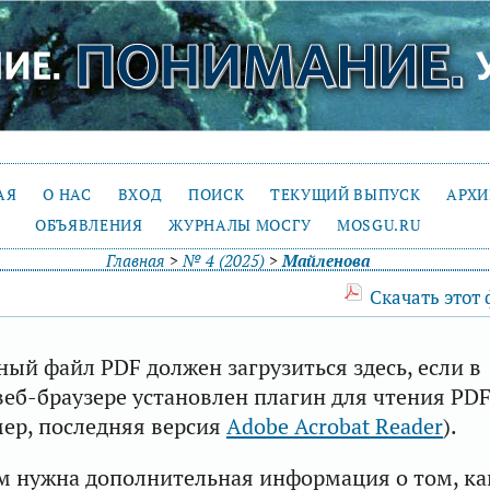
АЯ
О НАС
ВХОД
ПОИСК
ТЕКУЩИЙ ВЫПУСК
АРХ
ОБЪЯВЛЕНИЯ
ЖУРНАЛЫ МОСГУ
MOSGU.RU
Главная
>
№ 4 (2025)
>
Майленова
Скачать этот
ый файл PDF должен загрузиться здесь, если в
еб-браузере установлен плагин для чтения PD
ер, последняя версия
Adobe Acrobat Reader
).
м нужна дополнительная информация о том, ка