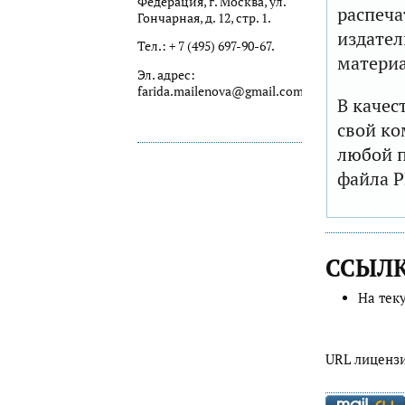
Федерация, г. Москва, ул.
распеча
Гончарная, д. 12, стр. 1.
издател
Тел.: + 7 (495) 697-90-67.
матери
Эл. адрес:
farida.mailenova@gmail.com
В качес
свой ко
любой п
файла P
ССЫЛ
На тек
URL лиценз