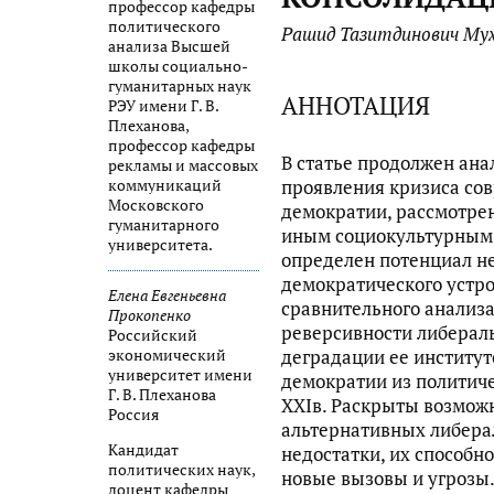
профессор кафедры
политического
Рашид Тазитдинович Мух
анализа Высшей
школы социально-
гуманитарных наук
АННОТАЦИЯ
РЭУ имени Г. В.
Плеханова,
профессор кафедры
В статье продолжен ана
рекламы и массовых
проявления кризиса со
коммуникаций
Московского
демократии, рассмотре
гуманитарного
иным социокультурным 
университета.
определен потенциал н
демократического устро
Елена Евгеньевна
сравнительного анализ
Прокопенко
реверсивности либерал
Российский
деградации ее институт
экономический
университет имени
демократии из политич
Г. В. Плеханова
XXIв. Раскрыты возмож
Россия
альтернативных либерал
Кандидат
недостатки, их способн
политических наук,
новые вызовы и угрозы
доцент кафедры