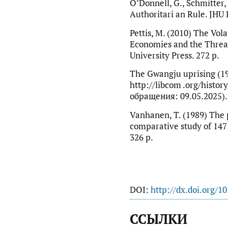
O’Donnell, G., Schmitter,
Authoritari an Rule. JHU 
Pettis, M. (2010) The Vol
Economies and the Threat
University Press. 272 p.
The Gwangju uprising (1
http://libcom .org/histo
обращения: 09.05.2025).
Vanhanen, T. (1989) The 
comparative study of 147
326 р.
DOI:
http://dx.doi.org/1
ССЫЛКИ