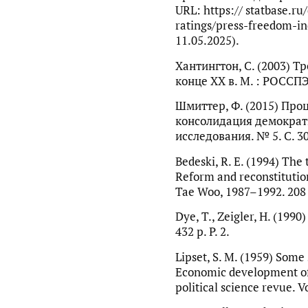
URL: https:// statbase.ru
ratings/press-freedom-i
11.05.2025).
Хантингтон, С. (2003) Т
конце XX в. М. : РОССПЭ
Шмиттер, Ф. (2015) Про
консолидация демократи
исследования. № 5. С. 3
Bedeski, R. E. (1994) The
Reform and reconstitutio
Tae Woo, 1987–1992. 208 
Dye, T., Zeigler, H. (199
432 р. P. 2.
Lipset, S. M. (1959) Some
Economic development of 
political science revue. V