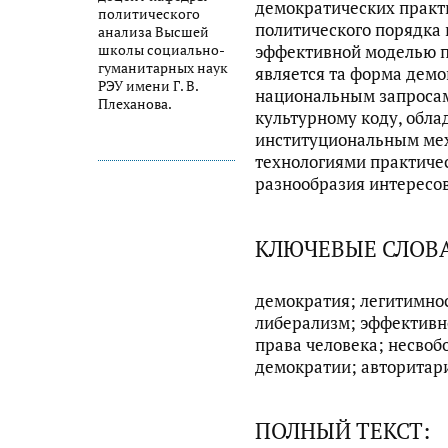
демократических практ
политического
политического порядка 
анализа Высшей
школы социально-
эффективной моделью п
гуманитарных наук
является та форма демо
РЭУ имени Г. В.
национальным запросам
Плеханова.
культурному коду, обл
институциональным мех
технологиями практиче
разнообразия интересо
КЛЮЧЕВЫЕ СЛОВ
демократия; легитимнос
либерализм; эффективн
права человека; несво
демократии; авторитар
ПОЛНЫЙ ТЕКСТ: