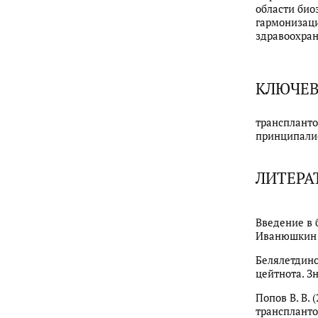
области био
гармонизаци
здравоохран
КЛЮЧЕВ
транспланто
принципали
ЛИТЕРА
Введение в б
Иванюшкин и
Белялетдино
цейтнота. Зн
Попов В. В.
транспланто