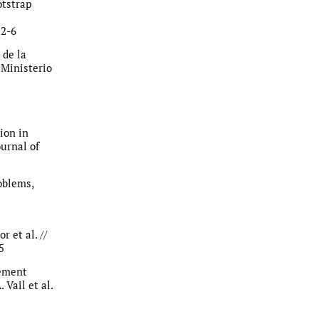
otstrap
52-6
 de la
 Ministerio
ion in
ournal of
oblems,
r et al. //
5
rement
 Vail et al.