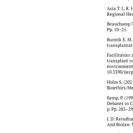
Asia T. L. R.
Regional Hea
Beauchamp T. 
Pp. 10–25.
Bunnik E. M. 
transplantat
Facilitators
transplant co
environmenta
10.3390/ijer
Holm S. (2021
Bioethics/Me
Kemp, P. (19
Debates in C
p. Pp. 283–29
J. D. Reindto
And Biolaw. V