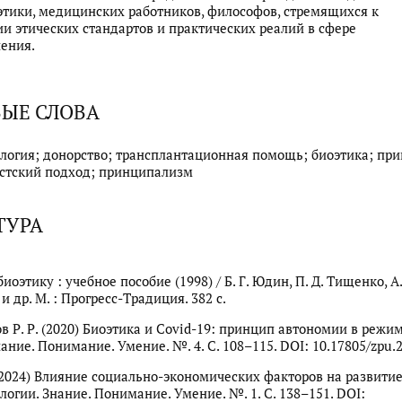
этики, медицинских работников, философов, стремящихся к
и этических стандартов и практических реалий в сфере
ения.
ЫЕ СЛОВА
логия; донорство; трансплантационная помощь; биоэтика; пр
стский подход; принципализм
ТУРА
иоэтику : учебное пособие (1998) / Б. Г. Юдин, П. Д. Тищенко, А.
 др. М. : Прогресс-Традиция. 382 c.
в Р. Р. (2020) Биоэтика и Covid-19: принцип автономии в режи
ание. Понимание. Умение. №. 4. С. 108–115. DOI: 10.17805/zpu.2
 (2024) Влияние социально-экономических факторов на развити
логии. Знание. Понимание. Умение. №. 1. С. 138–151. DOI: