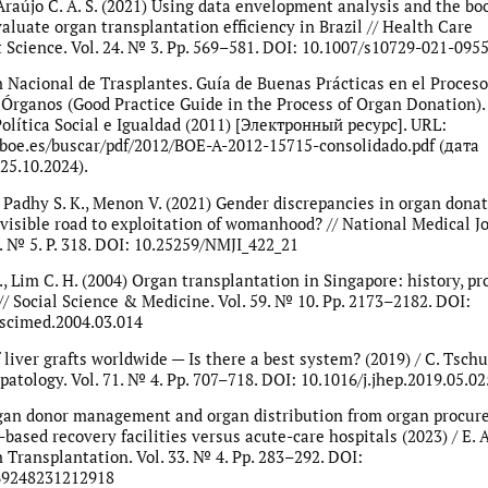
Araújo C. A. S. (2021) Using data envelopment analysis and the bo
aluate organ transplantation efficiency in Brazil // Health Care
cience. Vol. 24. № 3. Pp. 569–581. DOI: 10.1007/s10729-021-095
 Nacional de Trasplantes. Guía de Buenas Prácticas en el Proceso
Órganos (Good Practice Guide in the Process of Organ Donation).
Política Social e Igualdad (2011) [Электронный ресурс]. URL:
boe.es/buscar/pdf/2012/BOE-A-2012-15715-consolidado.pdf (дата
25.10.2024).
., Padhy S. K., Menon V. (2021) Gender discrepancies in organ donat
nvisible road to exploitation of womanhood? // National Medical J
4. № 5. P. 318. DOI: 10.25259/NMJI_422_21
., Lim C. H. (2004) Organ transplantation in Singapore: history, pr
// Social Science & Medicine. Vol. 59. № 10. Pp. 2173–2182. DOI:
cscimed.2004.03.014
 liver grafts worldwide — Is there a best system? (2019) / C. Tschuo
patology. Vol. 71. № 4. Pp. 707–718. DOI: 10.1016/j.jhep.2019.05.02
gan donor management and organ distribution from organ procu
based recovery facilities versus acute-care hospitals (2023) / E. A.
n Transplantation. Vol. 33. № 4. Pp. 283–292. DOI:
69248231212918