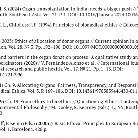
 H. S. (2024) Organ transplantation in India: needs a bigger push /
lth-Southeast Asia. Vol. 21. P. 1. DOI: 10.1016/j.lansea.2024.1003
L., Childress J. F. (1994) Principles of biomedical ethics // Edicoe
(2023) Ethics of allocation of donor organs // Current opinion in 
ion. Vol. 28. № 3. Pp. 192–196. DOI: 10.1097/MOT.00000000000010
 and barriers in the organ donation process: A qualitative study 
ordinators (2020) / V. Fernández-Alonso et al. // International jou
l research and public health. Vol. 17. № 21. Pp. 1–13. DOI:
ph17217996
) Ch. 9. Allocating Organs: Fairness, Transparency, and Responsibi
dical Ethics. Vol. 3. P. 169–186. DOI: 10.14361/9783839446430-011
99) Ch. 19. From ethics to bioethics // Questioning Ethics: Contem
ontinental Philosophy / M. Dooley, R. Kearney (Eds.), L., NY, Routl
3.
rff, P. Kemp (Eds.) (2000) // Basic Ethical Principles In European B
ol. 1. Barcelona. 428 p.