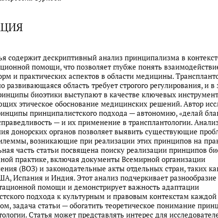
АЦИЯ
ья содержит дескриптивный анализ принципализма в контекст
ционной помощи, что позволяет глубже понять взаимодействи
орм и практических аспектов в области медицины. Трансплант
о развивающаяся область требует строгого регулирования, и в 
ринципы биоэтики выступают в качестве ключевых инструмент
щих этическое обоснование медицинских решений. Автор исс
инципы принципалистского подхода — автономию, «делай благ
справедливость — и их применение в трансплантологии. Анали
ия донорских органов позволяет выявить существующие проб
илеммы, возникающие при реализации этих принципов на прак
ная часть статьи посвящена поиску реализации принципов би
ной практике, включая документы Всемирной организации
ения (ВОЗ) и законодательные акты отдельных стран, таких ка
ША, Испания и Индия. Этот анализ подчеркивает разнообразие
нтационной помощи и демонстрирует важность адаптации
тского подхода к культурным и правовым контекстам каждой 
ом, задача статьи — обогатить теоретическое понимание при
тологии. Статья может представлять интерес для исследовател