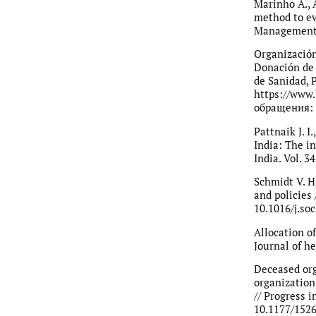
Marinho A., 
method to ev
Management S
Organización
Donación de 
de Sanidad, 
https://www.
обращения: 
Pattnaik J. I
India: The i
India. Vol. 3
Schmidt V. H
and policies 
10.1016/j.so
Allocation of
Journal of he
Deceased or
organization-
// Progress i
10.1177/152