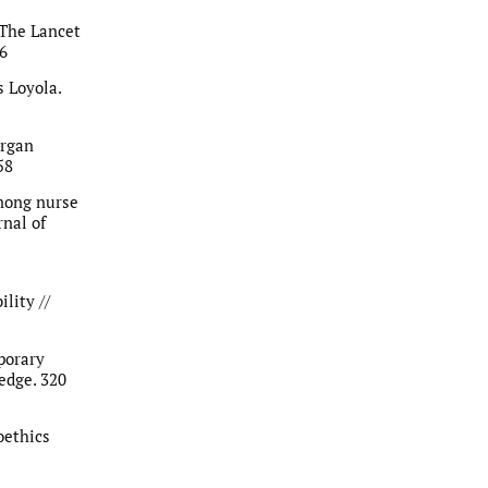
/ The Lancet
66
s Loyola.
organ
58
among nurse
rnal of
lity //
porary
edge. 320
ioethics