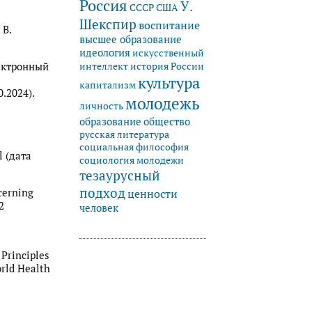
Россия
У.
СССР
США
Шекспир
воспитание
 В.
высшее образование
идеология
искусственный
история России
лектронный
интеллект
культура
капитализм
0.2024).
молодежь
личность
образование
общество
русская литература
социальная философия
l (дата
социология молодежи
тезаурусный
подход
cerning
ценности
2
человек
Principles
orld Health