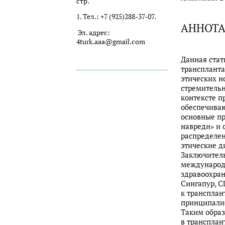
стр.
1. Тел.: +7 (925)288-37-07.
АННОТ
Эл. адрес:
4turk.aaa@gmail.com
Данная стат
транспланта
этических н
стремительн
контексте п
обеспечиваю
основные пр
навреди» и 
распределен
этические д
Заключитель
международ
здравоохран
Сингапур, С
к транспла
принципалис
Таким образ
в трансплан