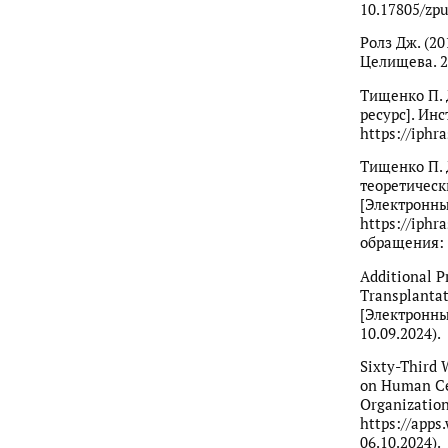
10.17805/zpu
Ролз Дж. (20
Целищева. 2-
Тищенко П. 
ресурс]. Ин
https://iphr
Тищенко П. 
теоретическ
[Электронны
https://iphr
обращения: 
Additional P
Transplantat
[Электронный
10.09.2024).
Sixty-Third 
on Human Cel
Organizatio
https://apps
06.10.2024).