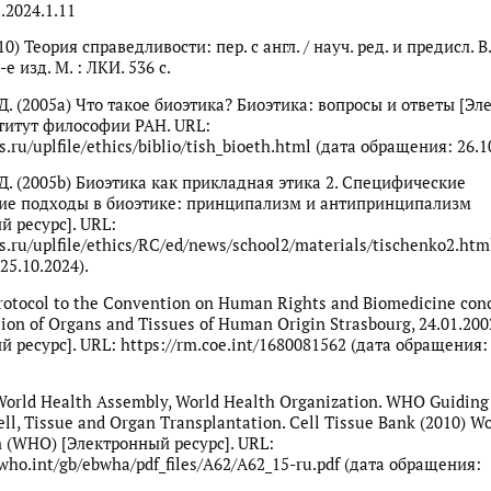
.2024.1.11
10) Теория справедливости: пер. с англ. / науч. ред. и предисл. В.
е изд. М. : ЛКИ. 536 с.
Д. (2005a) Что такое биоэтика? Биоэтика: вопросы и ответы [Э
ститут философии РАН. URL:
as.ru/uplfile/ethics/biblio/tish_bioeth.html (дата обращения: 26.1
Д. (2005b) Биоэтика как прикладная этика 2. Специфические
ие подходы в биоэтике: принципализм и антипринципализм
й ресурс]. URL:
as.ru/uplfile/ethics/RC/ed/news/school2/materials/tischenko2.htm
25.10.2024).
rotocol to the Convention on Human Rights and Biomedicine con
ion of Organs and Tissues of Human Origin Strasbourg, 24.01.200
 ресурс]. URL: https://rm.coe.int/1680081562 (дата обращения:
World Health Assembly, World Health Organization. WHO Guiding 
l, Tissue and Organ Transplantation. Cell Tissue Bank (2010) W
n (WHO) [Электронный ресурс]. URL:
.who.int/gb/ebwha/pdf_files/A62/A62_15-ru.pdf (дата обращения: