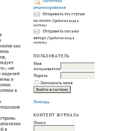
Политика
рецензирования
Отправить эту статью
по почте
(Требуется вход в
систему)
Отправить письмо
е
автору
(Требуется вход в
е
систему)
ология как
этом
ПОЛЬЗОВАТЕЛЬ
ов,
ледует
Имя
о», «не
пользователя
з моделей
Пароль
лемы и
Запомнить меня
тике.
оэтики в
к
Помощь
 подходов
КОНТЕНТ ЖУРНАЛА
страны.
Поиск
нципализма
ей в