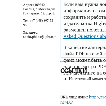
Если вам нужна до
Адрес: 109240,
Россия, г. Москва, ул.
информация о том,
Гончарная, 12, стр. 1.
сохранить и работа
Тел.: +7 (495) 697-98-
издательства Highw
93.
размещен полезны
Эл. адрес:
Asked Questions ab
socio.philos@iphras.ru
В качестве альтер
файл PDF на свой 
файл может быть 
для просмотра PDF
ССЫЛКИ
PDF щелкните на с
На текущий момент
URL лицензии:
http://cr
nc/4.0/