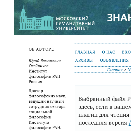
ОБ АВТОРЕ
ГЛАВНАЯ
О НАС
ВХ
АРХИВЫ
ОБЪЯВЛЕНИЯ
Юрий Васильевич
Олейников
Главная
>
№
Институт
философии РАН
Россия
Доктор
философских наук,
Выбранный файл P
ведущий научный
здесь, если в ваше
сотрудник сектора
социальной
плагин для чтения
философии
последняя версия
Института
философии РАН.