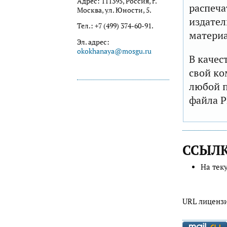
Адрес: 111395, Россия, г.
распеча
Москва, ул. Юности, 5.
издател
Тел.: +7 (499) 374-60-91.
матери
Эл. адрес:
okokhanaya@mosgu.ru
В качес
свой ко
любой п
файла P
ССЫЛ
На тек
URL лиценз