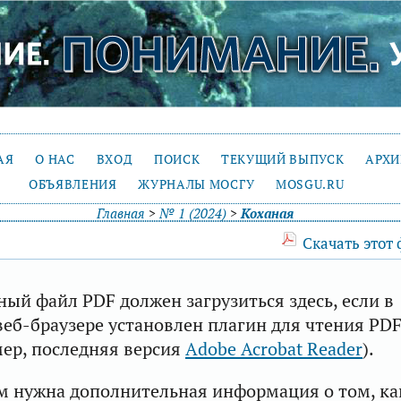
АЯ
О НАС
ВХОД
ПОИСК
ТЕКУЩИЙ ВЫПУСК
АРХ
ОБЪЯВЛЕНИЯ
ЖУРНАЛЫ МОСГУ
MOSGU.RU
Главная
>
№ 1 (2024)
>
Коханая
Скачать этот
ый файл PDF должен загрузиться здесь, если в
еб-браузере установлен плагин для чтения PD
ер, последняя версия
Adobe Acrobat Reader
).
м нужна дополнительная информация о том, ка