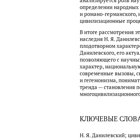
анализируется роль на
определении народных 
и романо-германского, 
цивилизационные проц
В итоге рассмотрения э
наследия Н. Я. Данилевс
плодотворном характере
Данилевского, его акту
позволяющего с научны
характер, национальну
современные вызовы, с
и гегемонизма, понимат
тренда — становления 
многоцивилизационного
КЛЮЧЕВЫЕ СЛОВ
Н. Я. Данилевский; цив