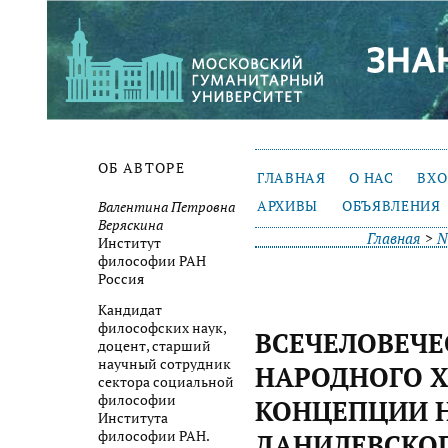
ОБ АВТОРЕ
ГЛАВНАЯ
О НАС
ВХ
АРХИВЫ
ОБЪЯВЛЕНИЯ
Валентина Петровна
Веряскина
Главная
>
№
Институт
философии РАН
Россия
Кандидат
философских наук,
ВСЕЧЕЛОВЕЧЕ
доцент, старший
научный сотрудник
НАРОДНОГО Х
сектора социальной
философии
КОНЦЕПЦИИ Н.
Института
философии РАН.
ДАНИЛЕВСКО