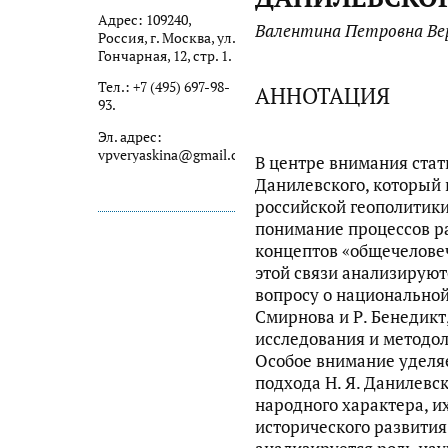
Адрес: 109240,
Валентина Петровна Ве
Россия, г. Москва, ул.
Гончарная, 12, стр. 1.
Тел.: +7 (495) 697-98-
АННОТАЦИЯ
93.
Эл. адрес:
vpveryaskina@gmail.com
В центре внимания стать
Данилевского, который
российской геополитики
понимание процессов р
концептов «общечеловеч
этой связи анализирую
вопросу о национальной
Смирнова и Р. Бенедикт
исследования и методол
Особое внимание уделя
подхода Н. Я. Данилевск
народного характера, и
исторического развития