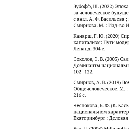
Зубофф, Ш. (2022) Эпох
за человеческое будущее
с англ. А. Ф. Васильева ;
Смирнова. М. : Изд-во И
Канарш, Г. Ю. (2020) Сп
капитализм: Пути модерн
Ленанд. 304 с.
Соколов, Э. В. (2003) С
Доминанты национальных
102–122.
Смирнов, А. В. (2019) В
Общечеловеческое. М. :
216 с.
Чеснокова, В. Ф. (К. Кас
национальном характере
Екатеринбург : Деловая 
Eco, U. (2003) Mille notti