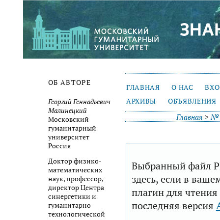
ОБ АВТОРЕ
ГЛАВНАЯ
О НАС
ВХ
АРХИВЫ
ОБЪЯВЛЕНИЯ
Георгий Геннадьевич
Малинецкий
Главная
>
№ 
Московский
гуманитарный
университет
Россия
Доктор физико-
Выбранный файл P
математических
здесь, если в ваше
наук, профессор,
директор Центра
плагин для чтения
синергетики и
последняя версия
гуманитарно-
технологической