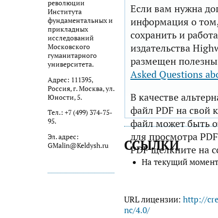
революции
Если вам нужна до
Института
информация о том,
фундаментальных и
прикладных
сохранить и работа
исследований
издательства Highw
Московского
гуманитарного
размещен полезны
университета.
Asked Questions ab
Адрес: 111395,
Россия, г. Москва, ул.
В качестве альтер
Юности, 5.
файл PDF на свой 
Тел.: +7 (499) 374-75-
95.
файл может быть 
для просмотра PDF
Эл. адрес:
ССЫЛКИ
GMalin@Keldysh.ru
PDF щелкните на с
На текущий момент
URL лицензии:
http://cr
nc/4.0/