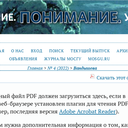
АЯ
О НАС
ВХОД
ПОИСК
ТЕКУЩИЙ ВЫПУСК
АРХ
ОБЪЯВЛЕНИЯ
ЖУРНАЛЫ МОСГУ
MOSGU.RU
Главная
>
№ 4 (2022)
>
Вандышева
Скачать этот
ый файл PDF должен загрузиться здесь, если в
еб-браузере установлен плагин для чтения PD
ер, последняя версия
Adobe Acrobat Reader
).
м нужна дополнительная информация о том, ка