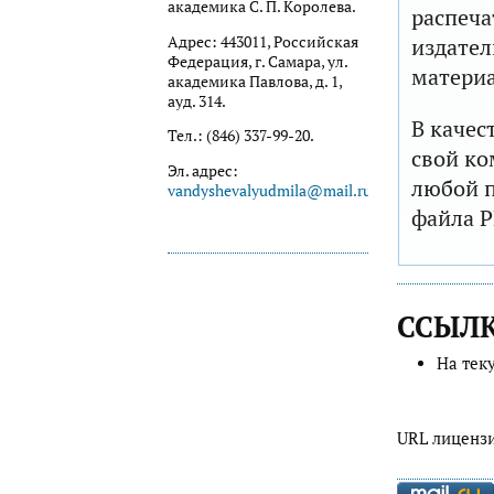
академика С. П. Королева.
распеча
Адрес: 443011, Российская
издател
Федерация, г. Самара, ул.
матери
академика Павлова, д. 1,
ауд. 314.
В качес
Тел.: (846) 337-99-20.
свой ко
Эл. адрес:
любой п
vandyshevalyudmila@mail.ru
файла P
ССЫЛ
На тек
URL лиценз