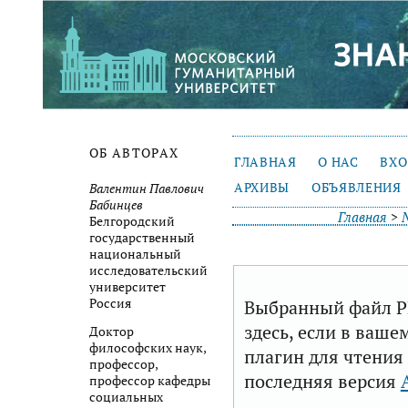
ОБ АВТОРАХ
ГЛАВНАЯ
О НАС
ВХ
АРХИВЫ
ОБЪЯВЛЕНИЯ
Валентин Павлович
Бабинцев
Главная
>
Белгородский
государственный
национальный
исследовательский
университет
Выбранный файл P
Россия
здесь, если в ваше
Доктор
философских наук,
плагин для чтения
профессор,
последняя версия
профессор кафедры
социальных