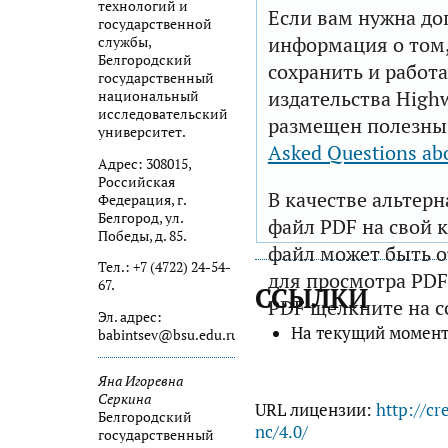
технологий и
Если вам нужна до
государственной
информация о том,
службы,
Белгородский
сохранить и работа
государственный
издательства Highw
национальный
исследовательский
размещен полезны
университет.
Asked Questions ab
Адрес: 308015,
Российская
В качестве альтер
Федерация, г.
Белгород, ул.
файл PDF на свой 
Победы, д. 85.
файл может быть 
Тел.: +7 (4722) 24-54-
для просмотра PDF
67.
ССЫЛКИ
PDF щелкните на с
Эл. адрес:
На текущий момент
babintsev@bsu.edu.ru
Яна Игоревна
Серкина
URL лицензии:
http://cr
Белгородский
nc/4.0/
государственный