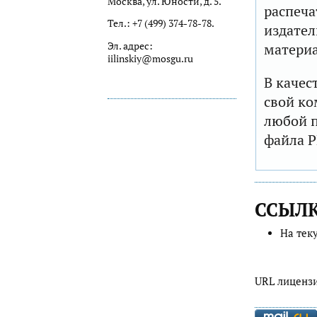
Москва, ул. Юности, д. 5.
распеча
Тел.: +7 (499) 374-78-78.
издател
Эл. адрес:
матери
iilinskiy@mosgu.ru
В качес
свой ко
любой п
файла P
ССЫЛ
На тек
URL лиценз