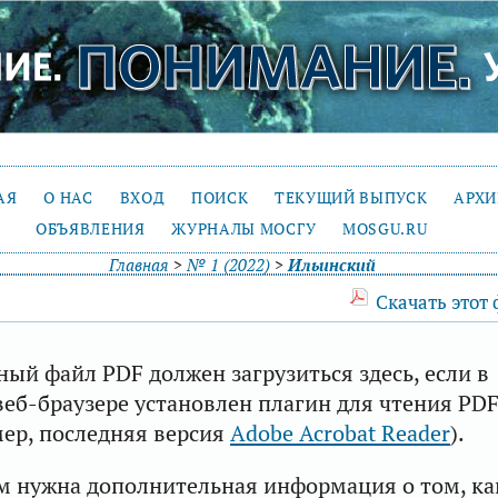
АЯ
О НАС
ВХОД
ПОИСК
ТЕКУЩИЙ ВЫПУСК
АРХ
ОБЪЯВЛЕНИЯ
ЖУРНАЛЫ МОСГУ
MOSGU.RU
Главная
>
№ 1 (2022)
>
Ильинский
Скачать этот
ый файл PDF должен загрузиться здесь, если в
еб-браузере установлен плагин для чтения PD
ер, последняя версия
Adobe Acrobat Reader
).
м нужна дополнительная информация о том, ка