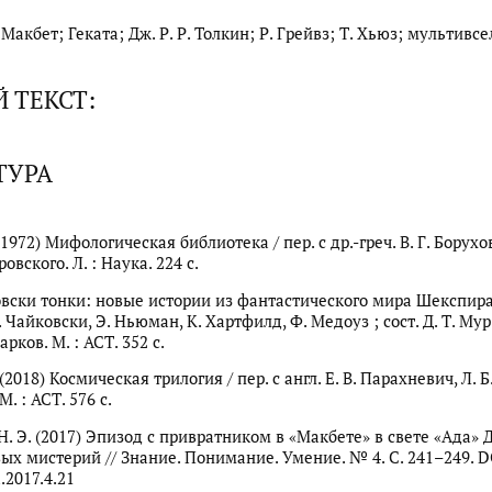
Макбет; Геката; Дж. Р. Р. Толкин; Р. Грейвз; Т. Хьюз; мультивс
 ТЕКСТ:
ТУРА
1972) Мифологическая библиотека / пер. с др.-греч. В. Г. Борухов
ровского. Л. : Наука. 224 с.
овски тонки: новые истории из фантастического мира Шекспира 
. Чайковски, Э. Ньюман, К. Хартфилд, Ф. Медоуз ; сост. Д. Т. Мур 
тарков. М. : АСТ. 352 с.
 (2018) Космическая трилогия / пер. с англ. Е. В. Парахневич, Л. Б
М. : АСТ. 576 с.
Н. Э. (2017) Эпизод с привратником в «Макбете» в свете «Ада» 
ых мистерий // Знание. Понимание. Умение. № 4. С. 241–249. D
.2017.4.21