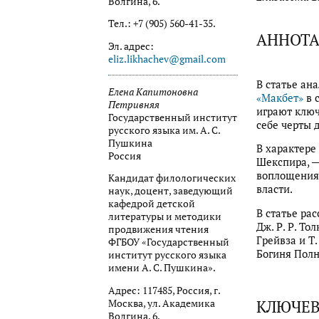
Волгина, 6.
Тел.: +7 (905) 560-41-35.
АННОТ
Эл. адрес:
eliz.likhachev@gmail.com
В статье ан
Елена Капитоновна
«Макбет»
в 
Петривняя
играют ключ
Государственный институт
себе черты 
русского языка им. А. С.
Пушкина
В характере
Россия
Шекспира, —
воплощения 
Кандидат филологических
власти.
наук, доцент, заведующий
кафедрой детской
В статье ра
литературы и методики
Дж. Р. Р. Т
продвижения чтения
Грейвза и Т
ФГБОУ «Государственный
Богиня Полн
институт русского языка
имени А. С. Пушкина».
Адрес: 117485, Россия, г.
КЛЮЧЕВ
Москва, ул. Академика
Волгина, 6.