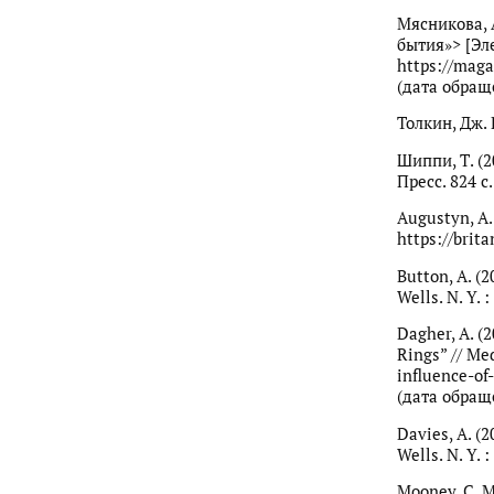
Мясникова, 
бытия»> [Эле
https://maga
(дата обраще
Толкин, Дж. Р
Шиппи, Т. (2
Пресс. 824 с.
Augustyn, A.
https://brit
Button, A. (
Wells. N. Y. 
Dagher, A. (
Rings” // M
influence-of
(дата обраще
Davies, A. (
Wells. N. Y. 
Mooney, C. M