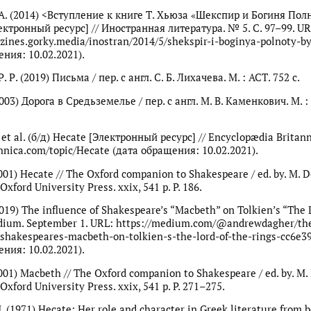
А. (2014) <Вступление к книге Т. Хьюза «Шекспир и Богиня Пол
ктронный ресурс] // Иностранная литература. № 5. С. 97–99. UR
zines.gorky.media/inostran/2014/5/shekspir-i-boginya-polnoty-b
ния: 10.02.2021).
. Р. (2019) Письма / пер. с англ. С. Б. Лихачева. М. : АСТ. 752 с.
003) Дорога в Средьземелье / пер. с англ. М. В. Каменкович. М. 
 et al. (б/д) Hecate [Электронный ресурс] // Encyclopædia Britann
annica.com/topic/Hecate (дата обращения: 10.02.2021).
2001) Hecate // The Oxford companion to Shakespeare / ed. by. M. D
: Oxford University Press. xxix, 541 p. P. 186.
2019) The influence of Shakespeare’s “Macbeth” on Tolkien’s “The 
edium. September 1. URL: https://medium.com/@andrewdagher/th
-shakespeares-macbeth-on-tolkien-s-the-lord-of-the-rings-cc6e3
ния: 10.02.2021).
2001) Macbeth // The Oxford companion to Shakespeare / ed. by. M. 
: Oxford University Press. xxix, 541 p. P. 271–275.
. (1971) Hecate: Her role and character in Greek literature from b