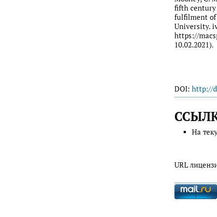
fifth century
fulfilment o
University. i
https://macs
10.02.2021).
DOI:
http://
ССЫЛ
На тек
URL лиценз