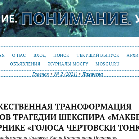
АЯ
О НАС
ВХОД
ПОИСК
ТЕКУЩИЙ ВЫПУСК
АРХ
ОБЪЯВЛЕНИЯ
ЖУРНАЛЫ МОСГУ
MOSGU.RU
Главная
>
№ 2 (2021)
>
Лихачева
ЖЕСТВЕННАЯ ТРАНСФОРМАЦИЯ
ОВ ТРАГЕДИИ ШЕКСПИРА «МАКБ
РНИКЕ «ГОЛОСА ЧЕРТОВСКИ ТОН
ладимировна Лихачева, Елена Капитоновна Петривняя