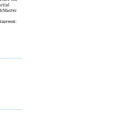
rtial
 McMaster
ращения: