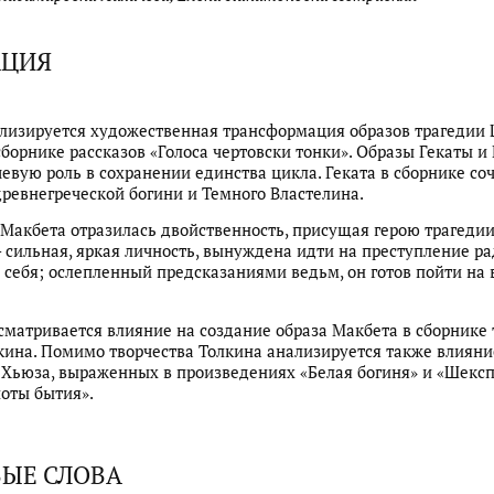
АЦИЯ
ализируется художественная трансформация образов трагедии
сборнике рассказов «Голоса чертовски тонки». Образы Гекаты и
евую роль в сохранении единства цикла. Геката в сборнике соч
древнегреческой богини и Темного Властелина.
 Макбета отразилась двойственность, присущая герою трагеди
 сильная, яркая личность, вынуждена идти на преступление р
себя; ослепленный предсказаниями ведьм, он готов пойти на 
ссматривается влияние на создание образа Макбета в сборнике 
олкина. Помимо творчества Толкина анализируется также влияни
. Хьюза, выраженных в произведениях «Белая богиня» и «Шекс
оты бытия».
ЫЕ СЛОВА