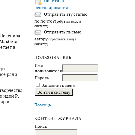
Политика
рецензирования
Отправить эту статью
по почте
(Требуется вход в
систему)
Отправить письмо
 Шекспира
автору
(Требуется вход в
 Макбета
систему)
етает в
ПОЛЬЗОВАТЕЛЬ
и
Имя
ади
пользователя
все ради
Пароль
Запомнить меня
творчества
е идей Р.
пир и
Помощь
КОНТЕНТ ЖУРНАЛА
Поиск