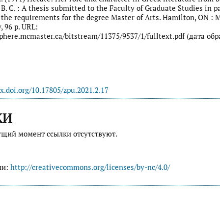
 B. C. : A thesis submitted to the Faculty of Graduate Studies in pa
f the requirements for the degree Master of Arts. Hamilton, ON :
v, 96 p. URL:
phere.mcmaster.ca/bitstream/11375/9537/1/fulltext.pdf (дата об
dx.doi.org/10.17805/zpu.2021.2.17
КИ
ущий момент ссылки отсутствуют.
ии:
http://creativecommons.org/licenses/by-nc/4.0/