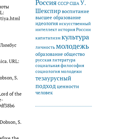
Россия
У.
СССР
США
ноты
Шекспир
воспитание
L:
высшее образование
ytiya.html
идеология
искусственный
история России
интеллект
культура
капитализм
молодежь
: Лимбус
личность
образование
общество
русская литература
ica. URL:
социальная философия
социология молодежи
тезаурусный
obson, S.
подход
ценности
человек
Lord of the
e-
9df38b6
Dobson, S.
efore the