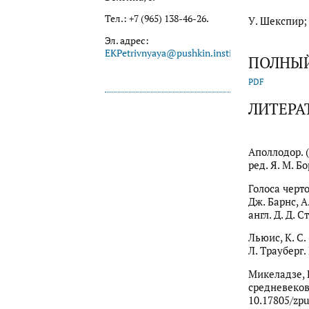
Тел.: +7 (965) 138-46-26.
У. Шекспир; 
Эл. адрес:
EKPetrivnyaya@pushkin.institute
ПОЛНЫЙ
PDF
ЛИТЕРА
Аполлодор. (
ред. Я. М. Бо
Голоса черт
Дж. Барнс, А
англ. Д. Д. С
Льюис, К. С.
Л. Трауберг. 
Микеладзе, 
средневеков
10.17805/zpu