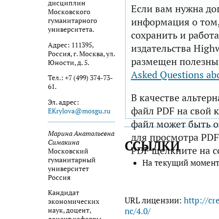
дисциплин
Если вам нужна до
Московского
информация о том,
гуманитарного
университета.
сохранить и работа
Адрес: 111395,
издательства Highw
Россия, г. Москва, ул.
размещен полезны
Юности, д. 5.
Asked Questions ab
Тел.: +7 (499) 374-73-
61.
В качестве альтер
Эл. адрес:
файл PDF на свой 
EKrylova@mosgu.ru
файл может быть 
Марина Анатольевна
для просмотра PDF
ССЫЛКИ
Симакина
PDF щелкните на с
Московский
гуманитарный
На текущий момент
университет
Россия
Кандидат
URL лицензии:
http://cr
экономических
nc/4.0/
наук, доцент,