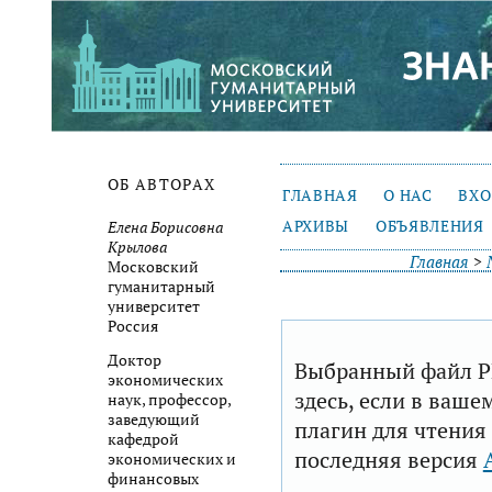
ОБ АВТОРАХ
ГЛАВНАЯ
О НАС
ВХ
АРХИВЫ
ОБЪЯВЛЕНИЯ
Елена Борисовна
Крылова
Главная
>
Московский
гуманитарный
университет
Россия
Доктор
Выбранный файл P
экономических
здесь, если в ваше
наук, профессор,
заведующий
плагин для чтения
кафедрой
последняя версия
экономических и
финансовых