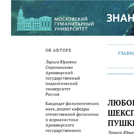
ОБ АВТОРЕ
ГЛАВН
Лариса Юрьевна
Стрельникова
Армавирский
государственный
педагогический
университет
Россия
ЛЮБОВ
Кандидат филологических
наук, доцент кафедры
ШЕКСП
отечественной филологии
и журналистики
ПУШК
Армавирского
государственного
Лариса Юрье