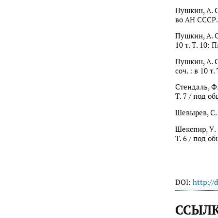
Пушкин, А. С.
во АН СССР. Т
Пушкин, А. С
10 т. Т. 10: 
Пушкин, А. С
соч. : в 10 т
Стендаль, Ф.
Т. 7 / под об
Шевырев, С. 
Шекспир, У. 
Т. 6 / под об
DOI:
http://
ССЫЛ