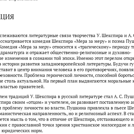
АЦИЯ
ослеживаются литературные связи творчества У. Шекспира и А. 
ссматривается комедия Шекспира «Мера за меру» и поэма Пу
Комедия «Мера за меру» относится к «трагическому» периоду т
 драматурга и отражает общественно-религиозные и духовно-
е изменения в сознании той эпохи. Именно этот перелом откр
в истории развития западноевропейской литературы. Будучи г
ставит в центр внимания человека в его противоречиях, появл
реховности. Проблема героической личности, способной боротьс
не столь актуальной. На первый план выдвигаются моральные 
властью правителей.
ем традиций У. Шекспира в русской литературе стал А. С. Пуш
пира своим «отцом» и учителем, он развивает поставленную 
 проблему личности во власти. Пушкина привлекла в пьесе Ш
уманистическая направленность, но и религиозный аспект. В ст
ется мысль о том, что в отличие от Шекспира, отстаивающего и
кин с православной точки зрения христианское милосердие и 
 юридических норм.