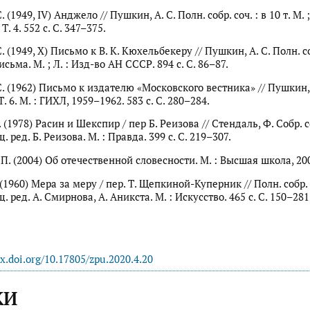
 (1949, IV) Анджело // Пушкин, А. С. Полн. собр. соч. : в 10 т. М. ;
. 4. 552 с. С. 347–375.
. (1949, X) Письмо к В. К. Кюхельбекеру // Пушкин, А. С. Полн. соб
Письма. М. ; Л. : Изд-во АН СССР. 894 с. С. 86–87.
. (1962) Письмо к издателю «Московского вестника» // Пушкин, 
. Т. 6. М. : ГИХЛ, 1959–1962. 583 с. С. 280–284.
 (1978) Расин и Шекспир / пер Б. Реизова // Стендаль, Ф. Собр. соч
щ. ред. Б. Реизова. М. : Правда. 399 с. С. 219–307.
П. (2004) Об отечественной словесности. М. : Высшая школа, 200
(1960) Мера за меру / пер. Т. Щепкиной-Куперник // Полн. собр. со
щ. ред. А. Смирнова, А. Аникста. М. : Искусство. 465 с. С. 150–281
dx.doi.org/10.17805/zpu.2020.4.20
КИ