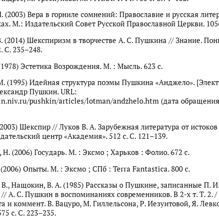
М. (2003) Вера в горниле сомнений: Православие и русская лите
ах. М.: Издательский Совет Русской Православной Церкви. 1056
В. (2014) Шекспиризм в творчестве А. С. Пушкина // Знание. По
 С. 235–248.
 (1978) Эстетика Возрождения. М. : Мысль. 623 с.
М. (1995) Идейная структура поэмы Пушкина «Анджело». [Элек
Александр Пушкин. URL:
in.niv.ru/pushkin/articles/lotman/andzhelo.htm (дата обращения
 (2003) Шекспир // Луков В. А. Зарубежная литература от истоко
здательский центр «Академия». 512 с. С. 121–139.
Н. (2006) Государь. М. : Эксмо ; Харьков : Фолио. 672 с.
(2006) Опыты. М. : Эксмо ; СПб : Terra Fantastica. 800 с.
В., Нащокин, В. А. (1985) Рассказы о Пушкине, записанные П. И
/ А. С. Пушкин в воспоминаниях современников. В 2-х т. Т. 2. / 
та и коммент. В. Вацуро, М. Гиллельсона, Р. Иезуитовой, Я. Левк
75 с. С. 223–235.