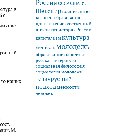
Россия
У.
СССР
США
ратура в
Шекспир
воспитание
 с.
высшее образование
идеология
искусственный
нимание.
история России
интеллект
культура
капитализм
молодежь
личность
тронный
образование
общество
русская литература
:
социальная философия
социология молодежи
тезаурусный
в до наших
подход
ценности
человек
.
сост.,
ович. М.: