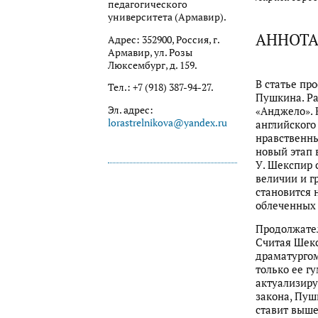
педагогического
университета (Армавир).
АННОТ
Адрес: 352900, Россия, г.
Армавир, ул. Розы
Люксембург, д. 159.
В статье пр
Тел.: +7 (918) 387-94-27.
Пушкина. Ра
Эл. адрес:
«Анджело». 
lorastrelnikova@yandex.ru
английского
нравственны
новый этап 
У. Шекспир 
величии и г
становится 
облеченных 
Продолжател
Считая Шекс
драматургом
только ее г
актуализиру
закона, Пуш
ставит выше