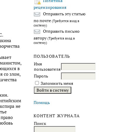
Политика
рецензирования
Отправить эту статью
по почте
(Требуется вход в
систему)
Отправить письмо
С.
автору
(Требуется вход в
шкина
систему)
ворчества
ПОЛЬЗОВАТЕЛЬ
ывает
уманистом,
Имя
яющихся в
пользователя
я со злом,
Пароль
качества
Запомнить меня
кин.
английским
Помощь
експира не
атье
КОНТЕНТ ЖУРНАЛА
 право
любовь
Поиск