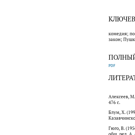
КЛЮЧЕВ
комедия; по
закон; Пушк
ПОЛНЫЙ
PDF
ЛИТЕРА
Алексеев, М
476 с.
Блум, Х. (19
Казавчинско
Гюго, В. (19
общ. ред. А.