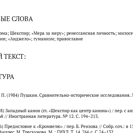
ЫЕ СЛОВА
эма; Шекспир; «Мера за меру»; ренессансная личность; милос
ин; «Анджело»; гуманизм; православие
 ТЕКСТ:
ТУРА
. П. (1984) Пушкин. Сравнительно-исторические исследования. Л
98) Западный канон (гл. «Шекспир как центр канона») / пер. с анг
й // Иностранная литература. № 12. С. 194–213.
56) Предисловие к «Кромвелю» / пер. Б. Реизова // Собр. соч.: в 15
 Андрес, М. Трескунова. М. : ГИХЛ. Т. 14. 766 с. С.74–132.