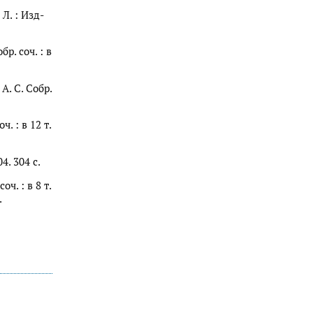
 Л. : Изд-
р. соч. : в
А. С. Собр.
. : в 12 т.
4. 304 с.
ч. : в 8 т.
.