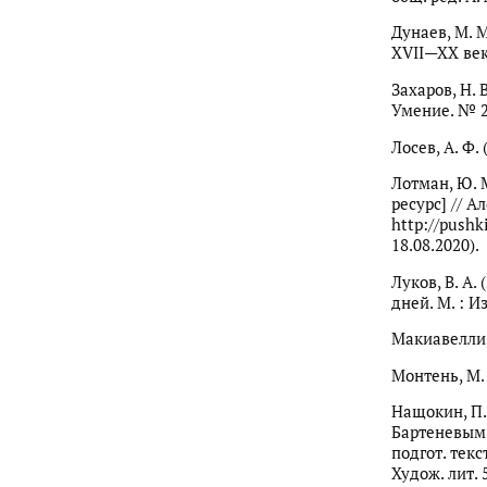
Дунаев, М. 
XVII—XX век
Захаров, Н. 
Умение. № 2.
Лосев, А. Ф.
Лотман, Ю. 
ресурс] // 
http://pushk
18.08.2020).
Луков, В. А.
дней. М. : И
Макиавелли, 
Монтень, М. 
Нащокин, П. 
Бартеневым /
подгот. текс
Худож. лит. 5