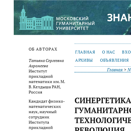
ОБ АВТОРАХ
ГЛАВНАЯ
О НАС
ВХ
АРХИВЫ
ОБЪЯВЛЕНИЯ
Татьяна Сергеевна
Ахромеева
Главная
>
№
Институт
прикладной
математики им. М.
В. Келдыша РАН,
Россия
СИНЕРГЕТИКА
Кандидат физико-
математических
ГУМАНИТАРН
наук, научный
сотрудник
ТЕХНОЛОГИЧ
Института
прикладной
РЕВОЛЮЦИЯ