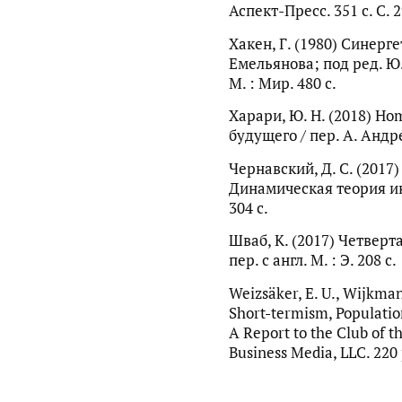
Аспект-Пресс. 351 с. С. 
Хакен, Г. (1980) Синергет
Емельянова; под ред. Ю.
М. : Мир. 480 с.
Харари, Ю. Н. (2018) Ho
будущего / пер. А. Андре
Чернавский, Д. С. (201
Динамическая теория ин
304 с.
Шваб, К. (2017) Четвер
пер. с англ. М. : Э. 208 с.
Weizsäker, E. U., Wijkman
Short-termism, Population
A Report to the Club of t
Business Media, LLC. 220 