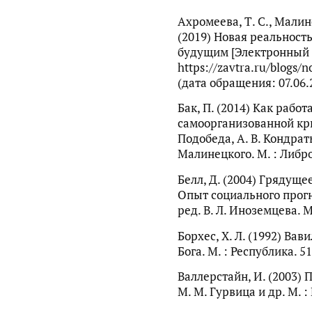
Ахромеева, Т. С., Малине
(2019) Новая реальност
будущим [Электронный р
https://zavtra.ru/blogs/
(дата обращения: 07.06.
Бак, П. (2014) Как рабо
самоорганизованной крити
Подобеда, А. В. Кондратье
Малинецкого. М. : Либро
Белл, Д. (2004) Грядущ
Опыт социального прогно
ред. В. Л. Иноземцева. М
Борхес, Х. Л. (1992) Ва
Бога. М. : Республика. 51
Валлерстайн, И. (2003) П
М. М. Гурвица и др. М. :