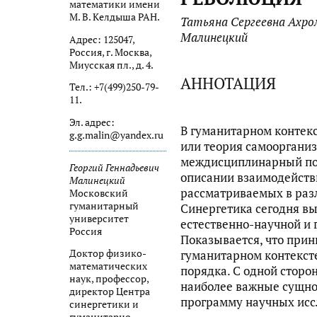
математики имени
М. В. Келдыша РАН.
Татьяна Сергеевна Ахром
Малинецкий
Адрес: 125047,
Россия, г. Москва,
Миусская пл., д. 4.
АННОТАЦИЯ
Тел.: +7(499)250-79-
11.
Эл. адрес:
В гуманитарном контекс
g.g.malin@yandex.ru
или теория самоорганиз
междисциплинарный под
Георгий Геннадьевич
описании взаимодейств
Малинецкий
рассматриваемых в раз
Московский
гуманитарный
Синергетика сегодня вы
университет
естественно-научной и 
Россия
Показывается, что при
Доктор физико-
гуманитарном контекст
математических
порядка. С одной сторо
наук, профессор,
наиболее важные сущно
директор Центра
программу научных исс
синергетики и