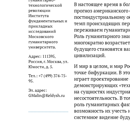
гуманитарно-
В настоящее время в бо
технологической
прогноз американского 
революции
Института
постиндустриальному об
фундаментальных и
темп происходящих пер
прикладных
переживаем гуманитарн
исследований
Роль гуманитарного зна
Московского
гуманитарного
многократно возрастает
университета.
будущего становятся в
цивилизаций.
Адрес: 111395,
Россия, г. Москва, ул.
И мир в целом, и мир Ро
Юности, д. 5.
точке бифуркации. В эт
Тел.: +7 (499) 374-75-
играет проектирование 
95.
демонстрирующих «техн
Эл. адрес:
на сущностях индустриа
GMalin@Keldysh.ru
несостоятельность. В то
роль гуманитарных факт
возможность их учесть 
системное видение буд