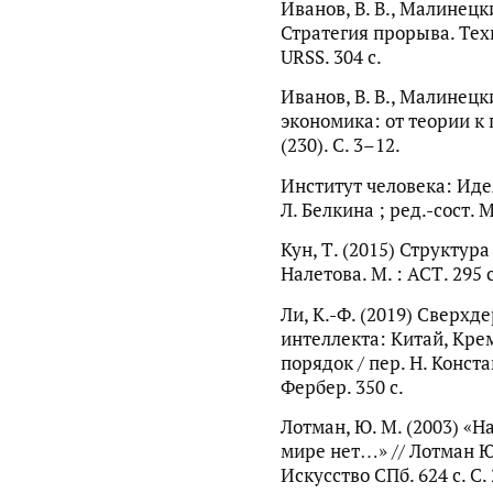
Иванов, В. В., Малинецкий
Стратегия прорыва. Техн
URSS. 304 с.
Иванов, В. В., Малинецки
экономика: от теории к
(230). С. 3–12.
Институт человека: Идея 
Л. Белкина ; ред.-сост. М
Кун, Т. (2015) Структур
Налетова. М. : АСТ. 295 с
Ли, К.-Ф. (2019) Сверх
интеллекта: Китай, Кр
порядок / пер. Н. Конст
Фербер. 350 с.
Лотман, Ю. М. (2003) «Н
мире нет…» // Лотман Ю
Искусство СПб. 624 с. С.