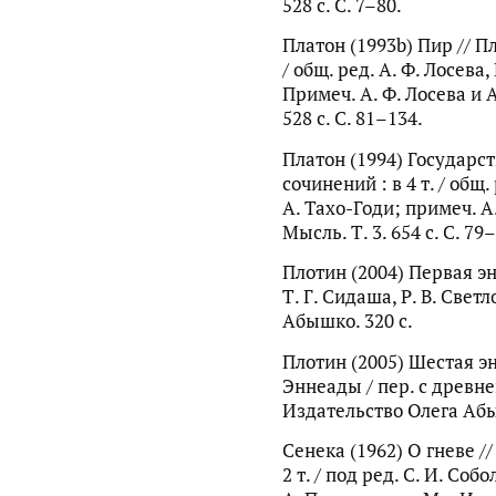
528 с. С. 7–80.
Платон (1993b) Пир // Пл
/ общ. ред. А. Ф. Лосева,
Примеч. А. Ф. Лосева и А.
528 с. С. 81–134.
Платон (1994) Государст
сочинений : в 4 т. / общ. 
А. Тахо-Годи; примеч. А.
Мысль. Т. 3. 654 с. С. 79
Плотин (2004) Первая энн
Т. Г. Сидаша, Р. В. Свет
Абышко. 320 с.
Плотин (2005) Шестая эн
Эннеады / пер. с древнег
Издательство Олега Абы
Сенека (1962) О гневе /
2 т. / под ред. С. И. Соб