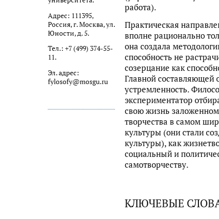
университета.
работа).
Адрес: 111395,
Практическая направле
Россия, г. Москва, ул.
Юности, д. 5.
вполне рационально тол
она создала методологи
Тел.: +7 (499) 374-55-
способность не растрач
11.
созерцание как способн
Эл. адрес:
Главной составляющей о
fylosofy@mosgu.ru
устремленность. Филос
экспериментатор отбира
свою жизнь заложенном
творчества в самом шир
культуры (они стали со
культуры), как жизнетв
социальный и политичес
самотворчеству.
КЛЮЧЕВЫЕ СЛОВ