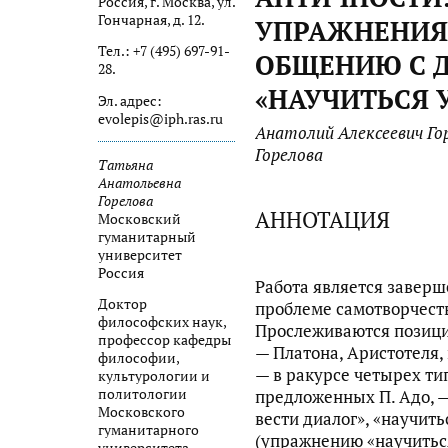
Россия, г. Москва, ул.
Гончарная, д. 12.
УПРАЖНЕНИЯ
Тел.: +7 (495) 697-91-
ОБЩЕНИЮ С Д
28.
«НАУЧИТЬСЯ 
Эл. адрес:
evolepis@iph.ras.ru
Анатолий Алексеевич Го
Горелова
Татьяна
Анатольевна
Горелова
АННОТАЦИЯ
Московский
гуманитарный
университет
Россия
Работа является заверш
Доктор
проблеме самотворчеств
философских наук,
Прослеживаются позиц
профессор кафедры
— Платона, Аристотеля,
философии,
— в ракурсе четырех т
культурологии и
политологии
предложенных П. Адо, —
Московского
вести диалог», «научит
гуманитарного
(упражнению «научитьс