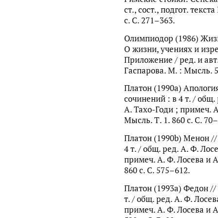
ст., сост., подгот. текста
с. С. 271–363.
Олимпиодор (1986) Жизн
О жизни, учениях и из
Приложение / ред. и авт. 
Гаспарова. М. : Мысль. 5
Платон (1990a) Апология
сочинений : в 4 т. / общ. 
А. Тахо-Годи ; примеч. А.
Мысль. Т. 1. 860 с. С. 70
Платон (1990b) Менон //
4 т. / общ. ред. А. Ф. Лос
примеч. А. Ф. Лосева и А.
860 с. С. 575–612.
Платон (1993а) Федон //
т. / общ. ред. А. Ф. Лосев
примеч. А. Ф. Лосева и А.