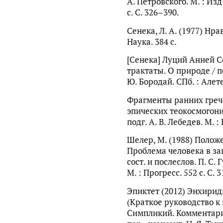
А. Петровского. М. : Из
с. С. 326–390.
Сенека, Л. А. (1977) Нр
Наука. 384 с.
[Сенека] Луций Анней С
трактаты. О природе / пер
Ю. Бородай. СПб. : Алете
Фрагменты ранних гречес
эпических теокосмогони
подг. А. В. Лебедев. М. : 
Шелер, М. (1988) Положе
Проблема человека в з
сост. и послеслов. П. С. 
М. : Прогресс. 552 с. С. 
Эпиктет (2012) Энхирид
(Краткое руководство к
Симпликий. Комментари