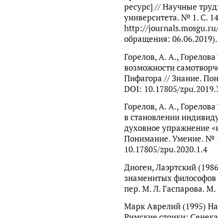
ресурс] // Научные тру
университета. № 1. С. 1
http://journals.mosgu.ru
обращения: 06.06.2019).
Горелов, А. А., Горелова
возможности самотворч
Пифагора // Знание. Пон
DOI: 10.17805/zpu.2019.
Горелов, А. А., Горелова
в становлении индивиду
духовное упражнение «н
Понимание. Умение. № 1.
10.17805/zpu.2020.1.4
Диоген, Лаэртский (198
знаменитых философов / р
пер. М. Л. Гаспарова. М. 
Марк Аврелий (1995) На
Римские стоики: Сенека,