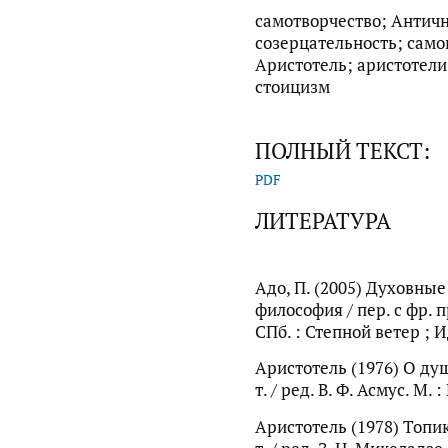
самотворчество; Античн
созерцательность; само
Аристотель; аристотели
стоицизм
ПОЛНЫЙ ТЕКСТ:
PDF
ЛИТЕРАТУРА
Адо, П. (2005) Духовны
философия / пер. с фр. п
СПб. : Степной ветер ; И
Аристотель (1976) О душ
т. / ред. В. Ф. Асмус. М. 
Аристотель (1978) Топик