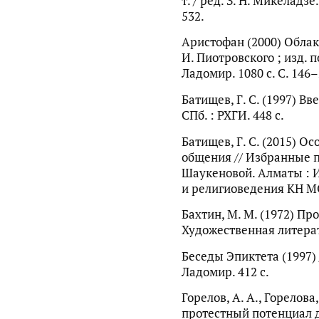
т. / ред. З. Н. Микеладзе.
532.
Аристофан (2000) Облака
И. Пиотровского ; изд. по
Ладомир. 1080 с. С. 146–
Батищев, Г. С. (1997) В
СПб. : РХГИ. 448 с.
Батищев, Г. С. (2015) О
общения // Избранные пр
Шаукеновой. Алматы : 
и религиоведения КН МОН
Бахтин, М. М. (1972) Пр
Художественная литерат
Беседы Эпиктета (1997) /
Ладомир. 412 с.
Горелов, А. А., Горелова
протестный потенциал 