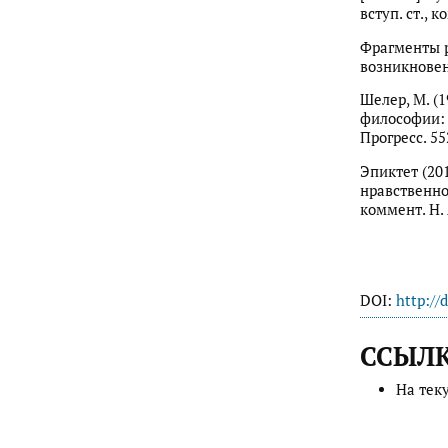
вступ. ст., 
Фрагменты р
возникновени
Шелер, М. (
философии: П
Прогресс. 552
Эпиктет (20
нравственно
коммент. Н. 
DOI:
http://
ССЫЛ
На тек