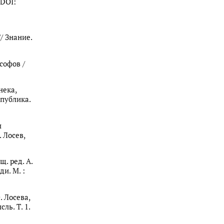
 DOI:
/ Знание.
софов /
нека,
спублика.
и
 Лосев,
щ. ред. А.
ди. М. :
. Лосева,
ль. Т. 1.