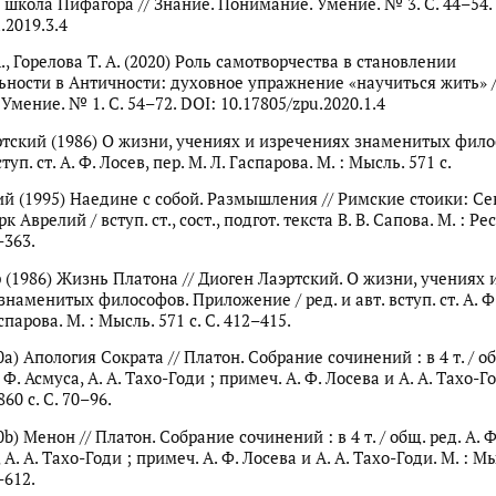
 школа Пифагора // Знание. Понимание. Умение. № 3. С. 44–54.
.2019.3.4
А., Горелова Т. А. (2020) Роль самотворчества в становлении
ности в Античности: духовное упражнение «научиться жить» /
мение. № 1. С. 54–72. DOI: 10.17805/zpu.2020.1.4
ртский (1986) О жизни, учениях и изречениях знаменитых фило
ступ. ст. А. Ф. Лосев, пер. М. Л. Гаспарова. М. : Мысль. 571 с.
й (1995) Наедине с собой. Размышления // Римские стоики: Се
к Аврелий / вступ. ст., сост., подгот. текста В. В. Сапова. М. : Ре
–363.
(1986) Жизнь Платона // Диоген Лаэртский. О жизни, учениях 
наменитых философов. Приложение / ред. и авт. вступ. ст. А. Ф.
спарова. М. : Мысль. 571 с. С. 412–415.
a) Апология Сократа // Платон. Собрание сочинений : в 4 т. / об
 Ф. Асмуса, А. А. Тахо-Годи ; примеч. А. Ф. Лосева и А. А. Тахо-Го
860 с. С. 70–96.
b) Менон // Платон. Собрание сочинений : в 4 т. / общ. ред. А. Ф
 А. А. Тахо-Годи ; примеч. А. Ф. Лосева и А. А. Тахо-Годи. М. : Мыс
–612.