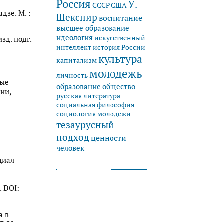
Россия
У.
СССР
США
адзе. М. :
Шекспир
воспитание
высшее образование
идеология
искусственный
зд. подг.
история России
интеллект
культура
капитализм
молодежь
личность
ные
образование
общество
ии,
русская литература
социальная философия
социология молодежи
тезаурусный
подход
ценности
человек
нциал
. DOI:
а в