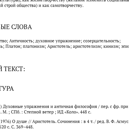
й строй общества) и как самотворчеству.
ЫЕ СЛОВА
тво; Античность; духовное упражнение; созерцательность;
ь; Платон; платонизм; Аристотель; аристотелизм; кинизм; эпи
 ТЕКСТ:
ТУРА
05) Духовные упражнения и античная философия / пер. с фр. при 
. М. ; СПб. : Степной ветер ; ИД «Коло». 448 с.
1976) О душе // Аристотель. Сочинения : в 4 т. / ред. В. Ф. Асмус.
520 с. С. 369–448.