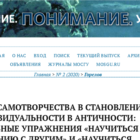
АЯ
О НАС
ВХОД
ПОИСК
ТЕКУЩИЙ ВЫПУСК
АРХ
ОБЪЯВЛЕНИЯ
ЖУРНАЛЫ МОСГУ
MOSGU.RU
Главная
>
№ 2 (2020)
>
Горелов
САМОТВОРЧЕСТВА В СТАНОВЛЕН
ИДУАЛЬНОСТИ В АНТИЧНОСТИ:
ВНЫЕ УПРАЖНЕНИЯ «НАУЧИТЬСЯ
ИЮ С ДРУГИМ» И «НАУЧИТЬСЯ