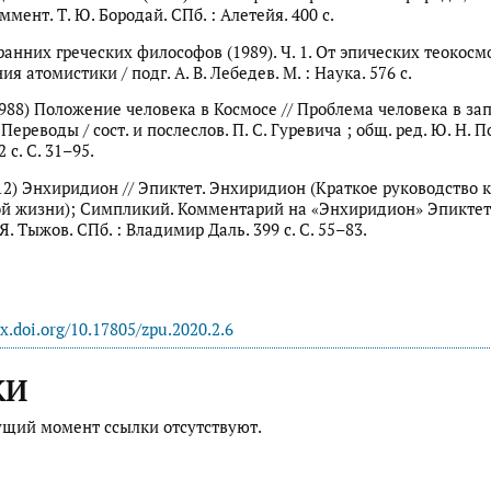
коммент. Т. Ю. Бородай. СПб. : Алетейя. 400 с.
анних греческих философов (1989). Ч. 1. От эпических теокосм
я атомистики / подг. А. В. Лебедев. М. : Наука. 576 с.
1988) Положение человека в Космосе // Проблема человека в за
ереводы / сост. и послеслов. П. С. Гуревича ; общ. ред. Ю. Н. По
 с. С. 31–95.
12) Энхиридион // Эпиктет. Энхиридион (Краткое руководство к
й жизни); Симпликий. Комментарий на «Энхиридион» Эпиктета 
Я. Тыжов. СПб. : Владимир Даль. 399 с. С. 55–83.
dx.doi.org/10.17805/zpu.2020.2.6
КИ
ущий момент ссылки отсутствуют.