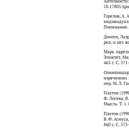
Античности:
10.17805/zpu
Горелов, А. 
индивидуаль
Понимание. У
Диоген, Лаэ
ред. и авт. в
Марк Аврели
Эпиктет, Мар
463 с. С. 271
Олимпиодор 
изречениях з
пер. М. Л. Га
Платон (1990
Ф. Лосева, В.
Мысль. Т. 1. 
Платон (1990
В. Ф. Асмуса,
860 с. С. 575