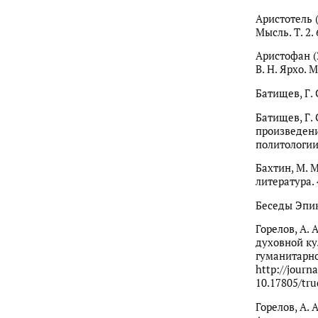
Аристотель (
Мысль. Т. 2. 
Аристофан (2
В. Н. Ярхо. 
Батищев, Г. 
Батищев, Г.
произведени
политологии
Бахтин, М. 
литература. 
Беседы Эпикт
Горелов, А. 
духовной ку
гуманитарно
http://journ
10.17805/tru
Горелов, А. 