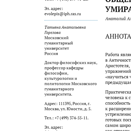
УМИР
Эл. адрес:
evolepis@iph.ras.ru
Анатолий Ал
Татьяна Анатольевна
Горелова
АННОТ
Московский
гуманитарный
университет
Россия
Работа явля
в Античност
Доктор философских наук,
Аристотеля,
профессор кафедры
упражнений,
философии,
«научиться 
культурологии и
предыдущая 
политологии Московского
гуманитарного
Практическа
университета.
человека к 
способность
Адрес: 111395, Россия, г.
к расширени
Москва, ул. Юности, д. 5.
устремленно
Тел.: +7 (499) 374-55-11.
готовых пос
самом широк
Эл. адрес:
как отрасли