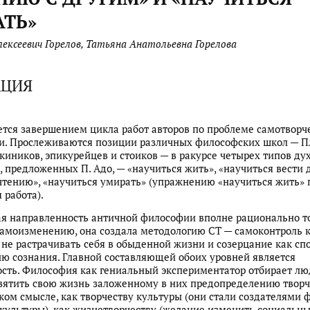
АТЬ»
ексеевич Горелов, Татьяна Анатольевна Горелова
АЦИЯ
ется завершением цикла работ авторов по проблеме самотворче
и. Прослеживаются позиции различных философских школ — П
 киников, эпикурейцев и стоиков — в ракурсе четырех типов д
 предложенных П. Адо, — «научиться жить», «научиться вести д
чтению», «научиться умирать» (упражнению «научиться жить»
работа).
я направленность античной философии вполне рационально т
самоизменению, она создала методологию СТ — самоконтроль 
 не растрачивать себя в обыденной жизни и созерцание как сп
ю сознания. Главной составляющей обоих уровней является
сть. Философия как гениальный экспериментатор отбирает лю
вятить свою жизнь заложенному в них предопределению творч
ом смысле, как творчеству культуры (они стали создателями
 культуры), как жизнетворчеству (желание изменить социальн