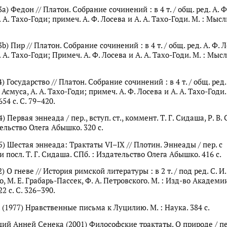
а) Федон // Платон. Собрание сочинений : в 4 т. / общ. ред. А. Ф.
. А. Тахо-Годи; примеч. А. Ф. Лосева и А. А. Тахо-Годи. М. : Мысль
b) Пир // Платон. Собрание сочинений : в 4 т. / общ. ред. А. Ф. Л
. А. Тахо-Годи; Примеч. А. Ф. Лосева и А. А. Тахо-Годи. М. : Мысль
) Государство // Платон. Собрание сочинений : в 4 т. / общ. ред. 
. Асмуса, А. А. Тахо-Годи; примеч. А. Ф. Лосева и А. А. Тахо-Годи. 
654 с. С. 79–420.
) Первая эннеада / пер., вступ. ст., коммент. Т. Г. Сидаша, Р. В. 
ельство Олега Абышко. 320 с.
) Шестая эннеада: Трактаты VI–IX // Плотин. Эннеады / пер. с
и посл. Т. Г. Сидаша. СПб. : Издательство Олега Абышко. 416 с.
) О гневе // История римской литературы : в 2 т. / под ред. С. И.
, М. Е. Грабарь-Пассек, Ф. А. Петровского. М. : Изд-во Академи
22 с. С. 326–390.
. (1977) Нравственные письма к Луцилию. М. : Наука. 384 с.
ий Анней Сенека (2001) Философские трактаты. О природе / пер.