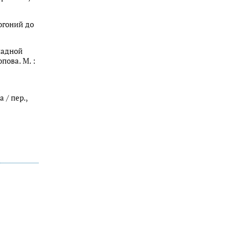
огоний до
падной
пова. М. :
/ пер.,