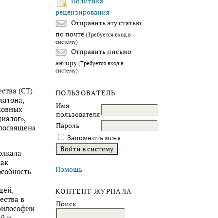
Политика
рецензирования
Отправить эту статью
по почте
(Требуется вход в
систему)
Отправить письмо
автору
(Требуется вход в
систему)
ства (СТ)
ПОЛЬЗОВАТЕЛЬ
латона,
Имя
уховных
пользователя
иалог»,
Пароль
 посвящена
Запомнить меня
олкала
как
Помощь
особность
дей,
КОНТЕНТ ЖУРНАЛА
ества в
Поиск
 философии
ый и