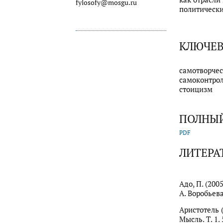
fylosofy@mosgu.ru
политически
КЛЮЧЕВ
самотворчес
самоконтрол
стоицизм
ПОЛНЫЙ
PDF
ЛИТЕРА
Адо, П. (20
А. Воробьева
Аристотель (
Мысль. Т. 1. 