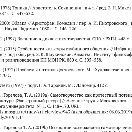
1978) Топика // Аристотель. Сочинения : в 4 т. / ред. З. Н. Микел
687 с. С. 347–532.
000) Облака // Аристофан. Комедии / пер. А. И. Пиотровского ; и
М. : Наука-Ладомир. 1080 с. С. 146–226.
С. (1997) Введение в диалектику творчества. СПб. : РХГИ. 448 с.
 С. (2015) Особенности культуры глубинного общения // Избран
я / под общ. ред. З. К. Шаукеновой. Алматы : Институт философ
 и религиоведения КН МОН РК. 880 с. С. 505–538.
М. (1972) Проблемы поэтики Достоевского. М. : Художественная
470 с.
ета (1997) / подг. Г. А. Таронян. М. : Ладомир. 412 с.
А., Горелова, Т. А. (2019а) Самотворчество как протестный поте
льтуры [Электронный ресурс] // Научные труды Московского
го университета. № 1. С. 148–170. URL:
als.mosgu.ru/trudy/article/view/943 (дата обращения: 06.06.2019)
dy.2019.1.14
А., Горелова Т. А. (2019b) Осознание возможности самотворчеств