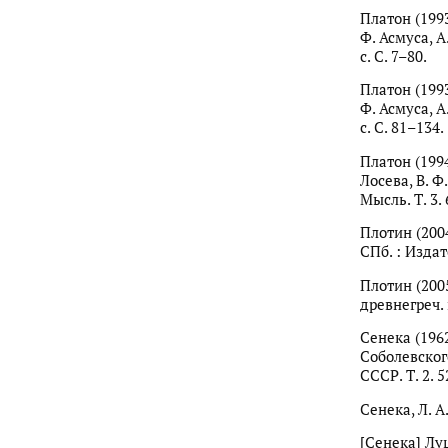
Платон (1993
Ф. Асмуса, А
с. С. 7–80.
Платон (1993
Ф. Асмуса, А
с. С. 81–134.
Платон (1994
Лосева, В. Ф
Мысль. Т. 3. 
Плотин (2004
СПб. : Издат
Плотин (2005
древнегреч. 
Сенека (1962
Соболевского
СССР. Т. 2. 5
Сенека, Л. А
[Сенека] Луц