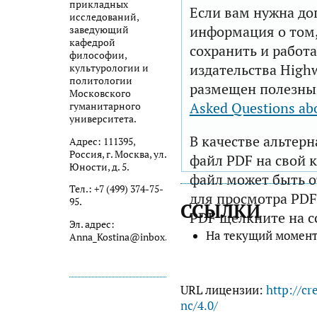
прикладных
Если вам нужна до
исследований,
информация о том,
заведующий
кафедрой
сохранить и работа
философии,
издательства Highw
культурологии и
политологии
размещен полезны
Московского
Asked Questions ab
гуманитарного
университета.
В качестве альтер
Адрес: 111395,
Россия, г. Москва, ул.
файл PDF на свой 
Юности, д. 5.
файл может быть 
Тел.: +7 (499) 374-75-
для просмотра PDF
95.
ССЫЛКИ
PDF щелкните на с
Эл. адрес:
На текущий момент
Anna_Kostina@inbox.ru
URL лицензии:
http://cr
nc/4.0/