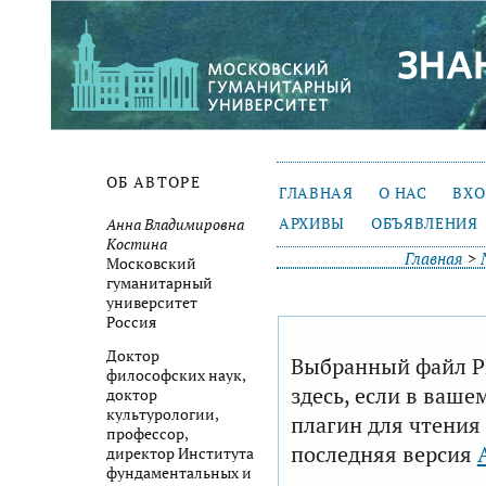
ОБ АВТОРЕ
ГЛАВНАЯ
О НАС
ВХ
АРХИВЫ
ОБЪЯВЛЕНИЯ
Анна Владимировна
Костина
Главная
>
Московский
гуманитарный
университет
Россия
Доктор
Выбранный файл P
философских наук,
здесь, если в ваше
доктор
культурологии,
плагин для чтения
профессор,
последняя версия
директор Института
фундаментальных и