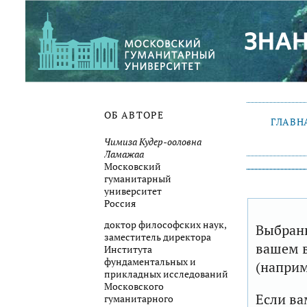
ОБ АВТОРЕ
ГЛАВН
Чимиза Кудер-ооловна
Ламажаа
Московский
гуманитарный
университет
Россия
доктор философских наук,
Выбранн
заместитель директора
вашем в
Института
фундаментальных и
(наприм
прикладных исследований
Московского
Если ва
гуманитарного