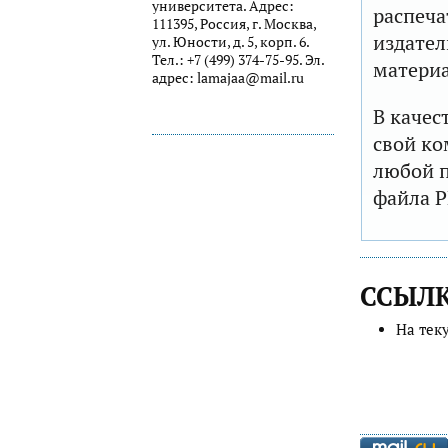
университета. Адрес:
распеча
111395, Россия, г. Москва,
издател
ул. Юности, д. 5, корп. 6.
Тел.: +7 (499) 374-75-95. Эл.
матери
адрес: lamajaa@mail.ru
В качес
свой ко
любой п
файла P
ССЫЛ
На тек