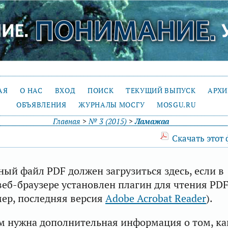
АЯ
О НАС
ВХОД
ПОИСК
ТЕКУЩИЙ ВЫПУСК
АРХ
ОБЪЯВЛЕНИЯ
ЖУРНАЛЫ МОСГУ
MOSGU.RU
Главная
>
№ 3 (2015)
>
Ламажаа
Скачать этот
ый файл PDF должен загрузиться здесь, если в
еб-браузере установлен плагин для чтения PD
ер, последняя версия
Adobe Acrobat Reader
).
м нужна дополнительная информация о том, ка