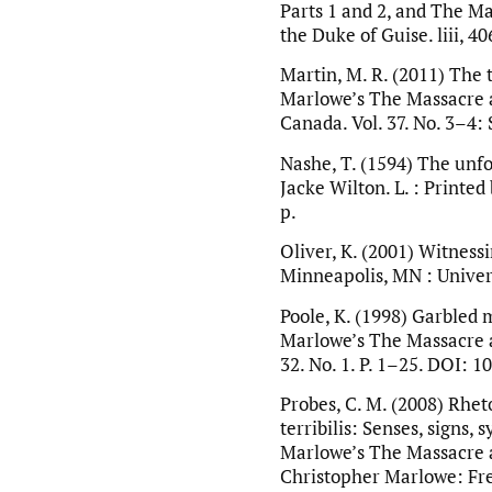
Parts 1 and 2, and The Ma
the Duke of Guise. liii, 40
Martin, M. R. (2011) The 
Marlowe’s The Massacre at
Canada. Vol. 37. No. 3–4
Nashe, T. (1594) The unfor
Jacke Wilton. L. : Printed 
p.
Oliver, K. (2001) Witness
Minneapolis, MN : Univers
Poole, K. (1998) Garbled
Marlowe’s The Massacre a
32. No. 1. P. 1–25. DOI: 
Probes, C. M. (2008) Rheto
terribilis: Senses, signs, 
Marlowe’s The Massacre at
Christopher Marlowe: Fres