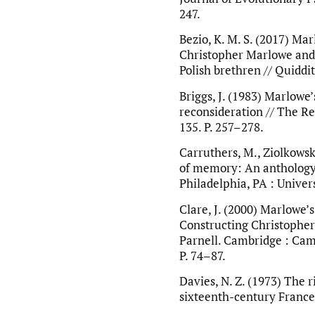
247.
Bezio, K. M. S. (2017) Ma
Christopher Marlowe and t
Polish brethren // Quiddit
Briggs, J. (1983) Marlowe’
reconsideration // The Rev
135. P. 257–278.
Carruthers, M., Ziolkowsk
of memory: An anthology 
Philadelphia, PA : Univer
Clare, J. (2000) Marlowe’s
Constructing Christopher M
Parnell. Cambridge : Camb
P. 74–87.
Davies, N. Z. (1973) The ri
sixteenth-century France 