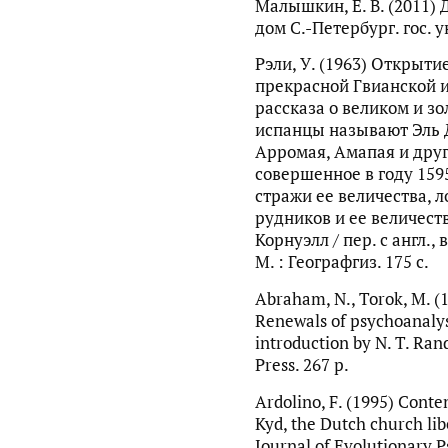
Малышкин, Е. В. (2011) 
дом С.-Петербург. гос. ун
Рэли, У. (1963) Открыти
прекрасной Гвианской 
рассказа о великом и з
испанцы называют Эль 
Арромая, Амапая и друг
совершенное в году 1595
стражи ее величества,
рудников и ее величест
Корнуэлл / пер. с англ., 
М. : Географгиз. 175 c.
Abraham, N., Torok, M. (1
Renewals of psychoanalysis
introduction by N. T. Ran
Press. 267 p.
Ardolino, F. (1995) Conte
Kyd, the Dutch church lib
Journal of Evolutionary Ps