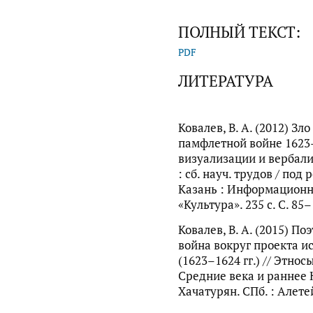
ПОЛНЫЙ ТЕКСТ:
PDF
ЛИТЕРАТУРА
Ковалев, В. А. (2012) Зл
памфлетной войне 1623–1
визуализации и вербал
: сб. науч. трудов / под 
Казань : Информационн
«Культура». 235 с. С. 85–
Ковалев, В. А. (2015) П
война вокруг проекта и
(1623–1624 гг.) // Этно
Средние века и раннее Н
Хачатурян. СПб. : Алетей