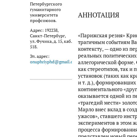
Петербургского
гуманитарного
АННОТАЦИЯ
университета
профсоюзов.
Адрес: 192238,
«Парижская резня» Кри
Санкт-Петербург,
ул. Фучика, д. 15, каб.
трагичным событиям Ва
518.
контексту, — одно из п
реальных политических 
Эл. адрес:
аллегорической форме.
onuphriyphd@gmail.com
как стереотипов, так и
установок (таких как к
и т. д.), формировавших
континентального «друго
оказывается одной из п
«трагедий мести» золот
Марло внес вклад в соз
ужасов», ставшего инс
экспериментов в этом ж
процесса формирования 
представлен новый пер