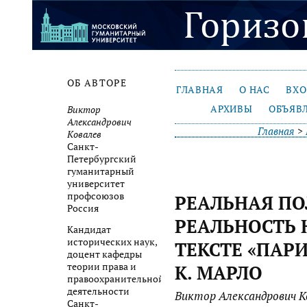
ОБ АВТОРЕ
ГЛАВНАЯ
О НАС
ВХ
АРХИВЫ
ОБЪЯВ
Виктор
Александрович
Главная
>
Ковалев
Санкт-
Петербургский
гуманитарный
университет
профсоюзов
РЕАЛЬНАЯ ПО
Россия
РЕАЛЬНОСТЬ 
Кандидат
исторических наук,
ТЕКСТЕ «ПАР
доцент кафедры
теории права и
К. МАРЛО
правоохранительной
деятельности
Виктор Александрович К
Санкт-