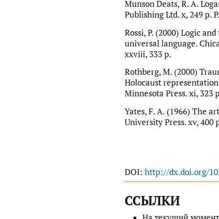
Munson Deats, R. A. Loga
Publishing Ltd. x, 249 p. 
Rossi, P. (2000) Logic and
universal language. Chica
xxviii, 333 p.
Rothberg, M. (2000) Trau
Holocaust representation.
Minnesota Press. xi, 323 p
Yates, F. A. (1966) The a
University Press. xv, 400 
DOI:
http://dx.doi.org/1
ССЫЛКИ
На текущий момент