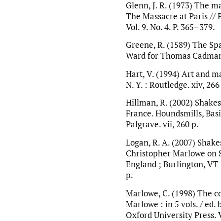
Glenn, J. R. (1973) The 
The Massacre at Paris //
Vol. 9. No. 4. P. 365–379.
Greene, R. (1589) The Sp
Ward for Thomas Cadman. 
Hart, V. (1994) Art and mag
N. Y. : Routledge. xiv, 266
Hillman, R. (2002) Shakes
France. Houndsmills, Basi
Palgrave. vii, 260 p.
Logan, R. A. (2007) Shake
Christopher Marlowe on S
England ; Burlington, VT
p.
Marlowe, C. (1998) The c
Marlowe : in 5 vols. / ed. b
Oxford University Press. 