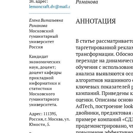
Эл. адрес:
Романова
lemoncraft.dv@mail.ru
АННОТАЦИЯ
Елена Витальевна
Романова
Московский
гуманитарный
В статье рассматривае
университет
таргетированной рекла
Россия
трансформации. Обосно
Кандидат
переходе на динамичес
экономических
обучения с использован
наук, доцент;
доцент кафедры
анализа выявляются ос
прикладной
алгоритмов машинного 
информатики и
ключевых показателей 
статистики
кампаний. Приведены к
Московского
оценки. Описаны основ
гуманитарного
университета.
AdTech, построение loo
двойники, предиктовая 
Адрес: 111395,
примере компаний «СДЭ
Россия, г. Москва, ул.
Юности, 5.
продемонстрировано, ч
повышение эффективнос