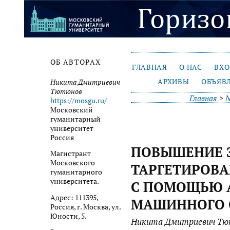
ОБ АВТОРАХ
ГЛАВНАЯ
О НАС
ВХ
АРХИВЫ
ОБЪЯВ
Никита Дмитриевич
Тютюнов
Главная
>
№
https://mosgu.ru/
Московский
гуманитарный
университет
Россия
ПОВЫШЕНИЕ 
Магистрант
Московского
ТАРГЕТИРОВ
гуманитарного
университета.
С ПОМОЩЬЮ 
Адрес: 111395,
МАШИННОГО 
Россия, г. Москва, ул.
Юности, 5.
Никита Дмитриевич Тют