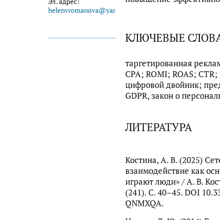
Эл. адрес:
helenvromanova@yandex.ru
КЛЮЧЕВЫЕ СЛОВ
таргетированная рекла
CPA; ROMI; ROAS; CTR; 
цифровой двойник; пре
GDPR, закон о персона
ЛИТЕРАТУРА
Костина, А. В. (2025) С
взаимодействие как осн
играют люди» / А. В. Кос
(241). С. 40–45. DOI 10.
QNMXQA.