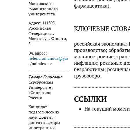
Московского
фармацевтика).
гуманитарного
университета.
Адрес: 111395,
КЛЮЧЕВЫЕ СЛОВ
Российская
Федерация, г.
Москва, ул. Юности,
российская экономика;
5.
производство; обраба
Эл. адрес:
машиностроение; транс
helenvromanova@yandexu.ru
!-
инфляция; реальные до
-/noindex-->
безработицы; розничная
грузооборот
Тамара Борисовна
Серебровская
Университет
«Синергия»
ССЫЛКИ
Россия
Кандидат
На текущий момент
педагогических
наук, доцент;
доцент кафедры
иностранных