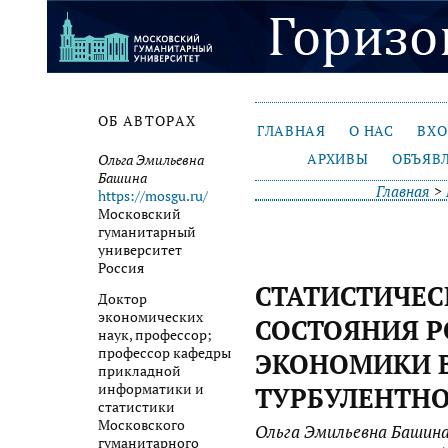
ОБ АВТОРАХ
ГЛАВНАЯ
О НАС
ВХ
АРХИВЫ
ОБЪЯВ
Ольга Эмильевна
Башина
Главная
>
https://mosgu.ru/
Московский
гуманитарный
университет
Россия
СТАТИСТИЧЕС
Доктор
экономических
СОСТОЯНИЯ 
наук, профессор;
профессор кафедры
ЭКОНОМИКИ 
прикладной
информатики и
ТУРБУЛЕНТН
статистики
Московского
Ольга Эмильевна Башина
гуманитарного