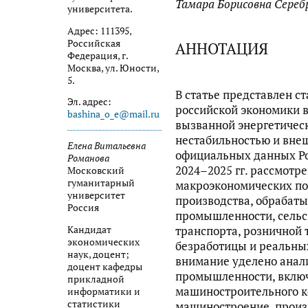
Тамара Борисовна Сереб
университета.
Адрес: 111395,
Российская
АННОТАЦИЯ
Федерация, г.
Москва, ул. Юности,
5.
В статье представлен с
Эл. адрес:
российской экономики в
bashina_o_e@mail.ru
вызванной энергетичес
нестабильностью и вне
Елена Витальевна
официальных данных Ро
Романова
2024–2025 гг. рассмот
Московский
гуманитарный
макроэкономических по
университет
производства, обраба
Россия
промышленности, сельск
транспорта, розничной 
Кандидат
экономических
безработицы и реальных
наук, доцент;
внимание уделено анали
доцент кафедры
промышленности, вклю
прикладной
машиностроительного к
информатики и
статистики
машиностроение, произ